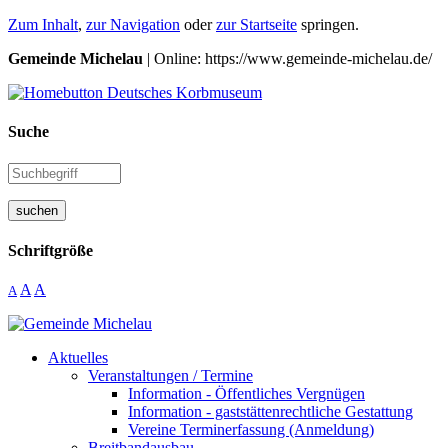
Zum Inhalt
,
zur Navigation
oder
zur Startseite
springen.
Gemeinde Michelau
| Online: https://www.gemeinde-michelau.de/
Suche
suchen
Schriftgröße
A
A
A
Aktuelles
Veranstaltungen / Termine
Information - Öffentliches Vergnügen
Information - gaststättenrechtliche Gestattung
Vereine Terminerfassung (Anmeldung)
Breitbandausbau