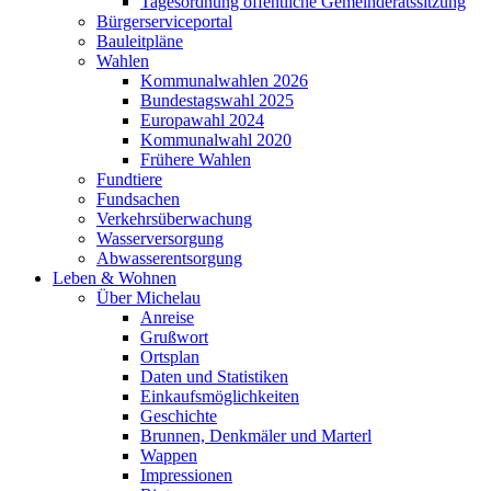
Tagesordnung öffentliche Gemeinderatssitzung
Bürgerserviceportal
Bauleitpläne
Wahlen
Kommunalwahlen 2026
Bundestagswahl 2025
Europawahl 2024
Kommunalwahl 2020
Frühere Wahlen
Fundtiere
Fundsachen
Verkehrsüberwachung
Wasserversorgung
Abwasserentsorgung
Leben & Wohnen
Über Michelau
Anreise
Grußwort
Ortsplan
Daten und Statistiken
Einkaufsmöglichkeiten
Geschichte
Brunnen, Denkmäler und Marterl
Wappen
Impressionen