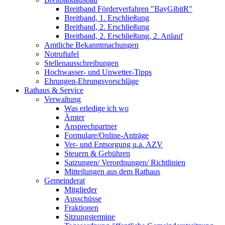
Breitband Förderverfahren "BayGibitR"
Breitband, 1. Erschließung
Breitband, 2. Erschließung
Breitband, 2. Erschließung, 2. Anlauf
Amtliche Bekanntmachungen
Notruftafel
Stellenausschreibungen
Hochwasser- und Unwetter-Tipps
Ehrungen-Ehrungsvorschläge
Rathaus & Service
Verwaltung
Was erledige ich wo
Ämter
Ansprechpartner
Formulare/Online-Anträge
Ver- und Entsorgung u.a. AZV
Steuern & Gebühren
Satzungen/ Verordnungen/ Richtlinien
Mitteilungen aus dem Rathaus
Gemeinderat
Mitglieder
Ausschüsse
Fraktionen
Sitzungstermine