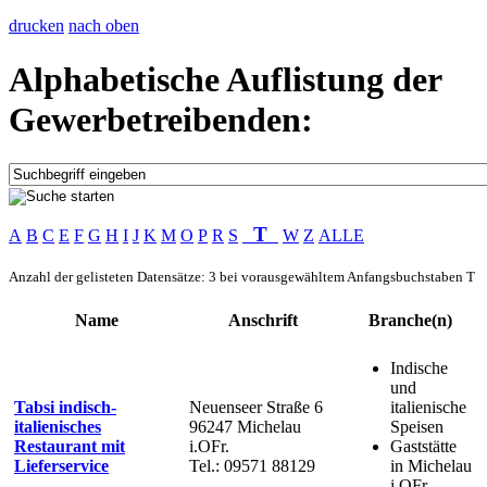
drucken
nach oben
Alphabetische Auflistung der
Gewerbetreibenden:
T
A
B
C
E
F
G
H
I
J
K
M
O
P
R
S
W
Z
ALLE
Anzahl der gelisteten Datensätze: 3 bei vorausgewähltem Anfangsbuchstaben T
Name
Anschrift
Branche(n)
Indische
und
Tabsi indisch-
Neuenseer Straße 6
italienische
italienisches
96247 Michelau
Speisen
Restaurant mit
i.OFr.
Gaststätte
Lieferservice
Tel.: 09571 88129
in Michelau
i.OFr.