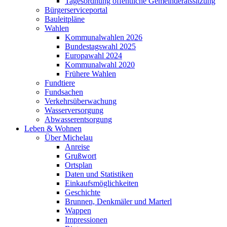
Tagesordnung öffentliche Gemeinderatssitzung
Bürgerserviceportal
Bauleitpläne
Wahlen
Kommunalwahlen 2026
Bundestagswahl 2025
Europawahl 2024
Kommunalwahl 2020
Frühere Wahlen
Fundtiere
Fundsachen
Verkehrsüberwachung
Wasserversorgung
Abwasserentsorgung
Leben & Wohnen
Über Michelau
Anreise
Grußwort
Ortsplan
Daten und Statistiken
Einkaufsmöglichkeiten
Geschichte
Brunnen, Denkmäler und Marterl
Wappen
Impressionen