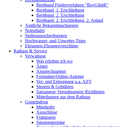
Breitband Förderverfahren "BayGibitR"
Breitband, 1. Erschließung
Breitband, 2. Erschließung
Breitband, 2. Erschließung, 2. Anlauf
Amtliche Bekanntmachungen
Notruftafel
Stellenausschreibungen
Hochwasser- und Unwetter-Tipps
Ehrungen-Ehrungsvorschläge
Rathaus & Service
Verwaltung
Was erledige ich wo
Ämter
Ansprechpartner
Formulare/Online-Anträge
Ver- und Entsorgung u.a. AZV
Steuern & Gebühren
Satzungen/ Verordnungen/ Richtlinien
Mitteilungen aus dem Rathaus
Gemeinderat
Mitglieder
Ausschüsse
Fraktionen
Sitzungstermine