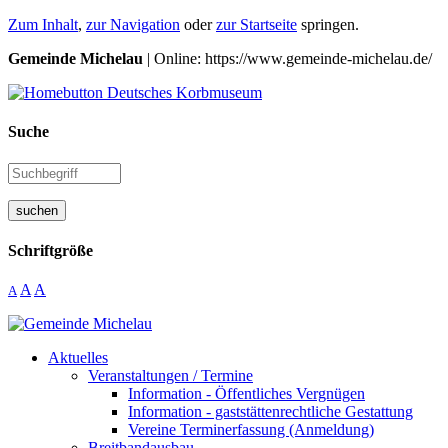
Zum Inhalt
,
zur Navigation
oder
zur Startseite
springen.
Gemeinde Michelau
| Online: https://www.gemeinde-michelau.de/
Suche
suchen
Schriftgröße
A
A
A
Aktuelles
Veranstaltungen / Termine
Information - Öffentliches Vergnügen
Information - gaststättenrechtliche Gestattung
Vereine Terminerfassung (Anmeldung)
Breitbandausbau