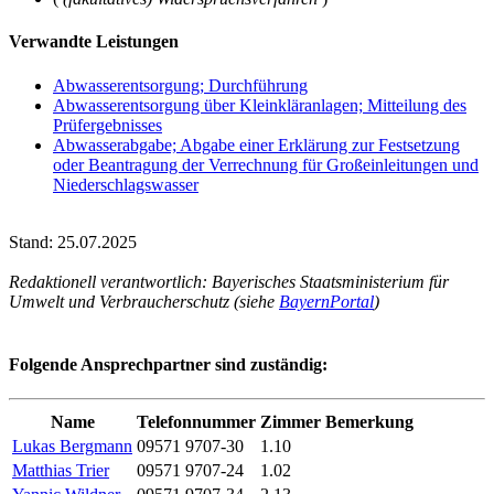
Verwandte Leistungen
Abwasserentsorgung; Durchführung
Abwasserentsorgung über Kleinkläranlagen; Mitteilung des
Prüfergebnisses
Abwasserabgabe; Abgabe einer Erklärung zur Festsetzung
oder Beantragung der Verrechnung für Großeinleitungen und
Niederschlagswasser
Stand: 25.07.2025
Redaktionell verantwortlich: Bayerisches Staatsministerium für
Umwelt und Verbraucherschutz (siehe
BayernPortal
)
Folgende Ansprechpartner sind zuständig:
Name
Telefonnummer
Zimmer
Bemerkung
Lukas Bergmann
09571 9707-30
1.10
Matthias Trier
09571 9707-24
1.02