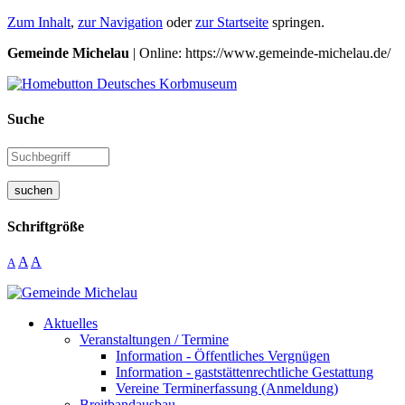
Zum Inhalt
,
zur Navigation
oder
zur Startseite
springen.
Gemeinde Michelau
| Online: https://www.gemeinde-michelau.de/
Suche
suchen
Schriftgröße
A
A
A
Aktuelles
Veranstaltungen / Termine
Information - Öffentliches Vergnügen
Information - gaststättenrechtliche Gestattung
Vereine Terminerfassung (Anmeldung)
Breitbandausbau