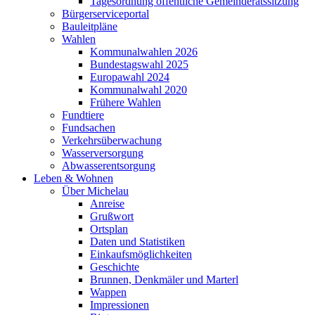
Tagesordnung öffentliche Gemeinderatssitzung
Bürgerserviceportal
Bauleitpläne
Wahlen
Kommunalwahlen 2026
Bundestagswahl 2025
Europawahl 2024
Kommunalwahl 2020
Frühere Wahlen
Fundtiere
Fundsachen
Verkehrsüberwachung
Wasserversorgung
Abwasserentsorgung
Leben & Wohnen
Über Michelau
Anreise
Grußwort
Ortsplan
Daten und Statistiken
Einkaufsmöglichkeiten
Geschichte
Brunnen, Denkmäler und Marterl
Wappen
Impressionen