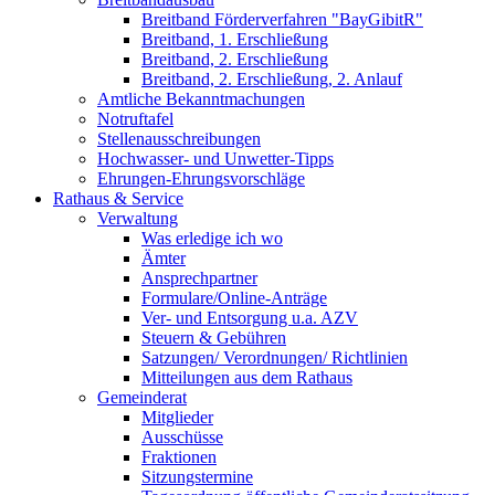
Breitband Förderverfahren "BayGibitR"
Breitband, 1. Erschließung
Breitband, 2. Erschließung
Breitband, 2. Erschließung, 2. Anlauf
Amtliche Bekanntmachungen
Notruftafel
Stellenausschreibungen
Hochwasser- und Unwetter-Tipps
Ehrungen-Ehrungsvorschläge
Rathaus & Service
Verwaltung
Was erledige ich wo
Ämter
Ansprechpartner
Formulare/Online-Anträge
Ver- und Entsorgung u.a. AZV
Steuern & Gebühren
Satzungen/ Verordnungen/ Richtlinien
Mitteilungen aus dem Rathaus
Gemeinderat
Mitglieder
Ausschüsse
Fraktionen
Sitzungstermine