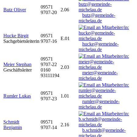
09571
Butz Oliver
2.06
9707-20
butz@gemeinde-
michelau.de
Hucke Birgit
09571
E.01
Sachgebietsleiterin
9707-16
hucke@gemeinde-
michelau.de
09571
Meier Stephan
9707-22
2.03
Geschäftsleiter
0160
meier@gemeinde-
93111194
michelau.de
09571
Rumler Lukas
1.01
9707-23
rumler@gemeinde-
michelau.de
Schmidt
09571
2.16
Benjamin
9707-14
b.schmidt@gemeinde-
michelau.de