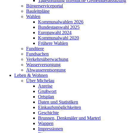
Tagesordnung öffentliche Gemeinderatssitzung
Bürgerserviceportal
Bauleitpläne
Wahlen
Kommunalwahlen 2026
Bundestagswahl 2025
Europawahl 2024
Kommunalwahl 2020
Frühere Wahlen
Fundtiere
Fundsachen
Verkehrsüberwachung
Wasserversorgung
Abwasserentsorgung
Leben & Wohnen
Über Michelau
Anreise
Grußwort
Ortsplan
Daten und Statistiken
Einkaufsmöglichkeiten
Geschichte
Brunnen, Denkmäler und Marterl
Wappen
Impressionen