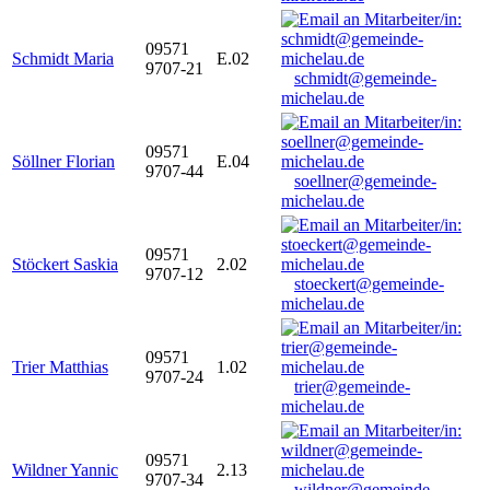
09571
Schmidt Maria
E.02
9707-21
schmidt@gemeinde-
michelau.de
09571
Söllner Florian
E.04
9707-44
soellner@gemeinde-
michelau.de
09571
Stöckert Saskia
2.02
9707-12
stoeckert@gemeinde-
michelau.de
09571
Trier Matthias
1.02
9707-24
trier@gemeinde-
michelau.de
09571
Wildner Yannic
2.13
9707-34
wildner@gemeinde-