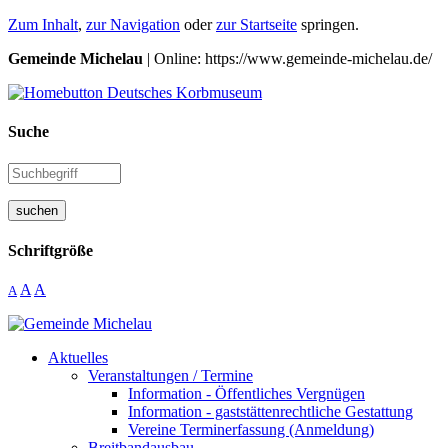
Zum Inhalt
,
zur Navigation
oder
zur Startseite
springen.
Gemeinde Michelau
| Online: https://www.gemeinde-michelau.de/
Suche
suchen
Schriftgröße
A
A
A
Aktuelles
Veranstaltungen / Termine
Information - Öffentliches Vergnügen
Information - gaststättenrechtliche Gestattung
Vereine Terminerfassung (Anmeldung)
Breitbandausbau