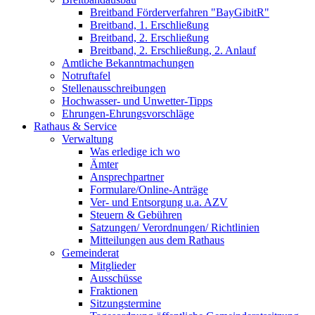
Breitband Förderverfahren "BayGibitR"
Breitband, 1. Erschließung
Breitband, 2. Erschließung
Breitband, 2. Erschließung, 2. Anlauf
Amtliche Bekanntmachungen
Notruftafel
Stellenausschreibungen
Hochwasser- und Unwetter-Tipps
Ehrungen-Ehrungsvorschläge
Rathaus & Service
Verwaltung
Was erledige ich wo
Ämter
Ansprechpartner
Formulare/Online-Anträge
Ver- und Entsorgung u.a. AZV
Steuern & Gebühren
Satzungen/ Verordnungen/ Richtlinien
Mitteilungen aus dem Rathaus
Gemeinderat
Mitglieder
Ausschüsse
Fraktionen
Sitzungstermine