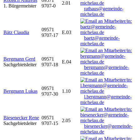
Robisch Andreas
09571
2.01
1. Bürgermeister
9707-0
rathaus@gemeinde-
michelau.de
09571
Bätz Claudia
E.03
9707-17
baetz@gemeinde-
michelau.de
Bergmann Gerd
09571
E.04
Sachgebietsleiter
9707-18
bergmann@gemeinde-
michelau.de
09571
Bergmann Lukas
1.10
9707-30
l.bergmann@gemeinde-
michelau.de
Biesenecker Rene
09571
2.05
Sachgebietsleiter
9707-15
biesenecker@gemeinde-
michelau.de