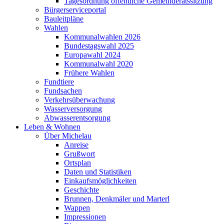
Tagesordnung öffentliche Gemeinderatssitzung
Bürgerserviceportal
Bauleitpläne
Wahlen
Kommunalwahlen 2026
Bundestagswahl 2025
Europawahl 2024
Kommunalwahl 2020
Frühere Wahlen
Fundtiere
Fundsachen
Verkehrsüberwachung
Wasserversorgung
Abwasserentsorgung
Leben & Wohnen
Über Michelau
Anreise
Grußwort
Ortsplan
Daten und Statistiken
Einkaufsmöglichkeiten
Geschichte
Brunnen, Denkmäler und Marterl
Wappen
Impressionen