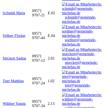
09571
Schmidt Maria
E.02
9707-21
schmidt@gemeinde-
michelau.de
09571
Söllner Florian
E.04
9707-44
soellner@gemeinde-
michelau.de
09571
Stöckert Saskia
2.02
9707-12
stoeckert@gemeinde-
michelau.de
09571
Trier Matthias
1.02
9707-24
trier@gemeinde-
michelau.de
09571
Wildner Yannic
2.13
9707-34
wildner@gemeinde-