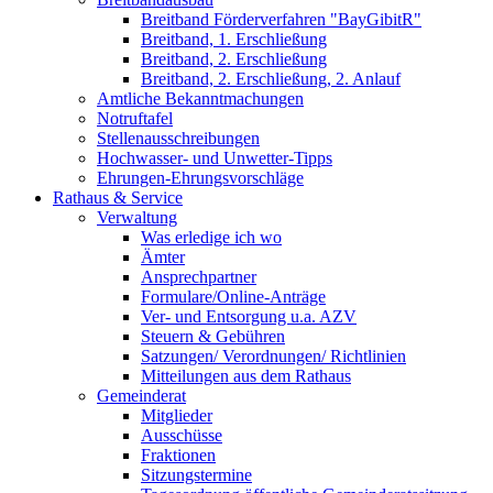
Breitband Förderverfahren "BayGibitR"
Breitband, 1. Erschließung
Breitband, 2. Erschließung
Breitband, 2. Erschließung, 2. Anlauf
Amtliche Bekanntmachungen
Notruftafel
Stellenausschreibungen
Hochwasser- und Unwetter-Tipps
Ehrungen-Ehrungsvorschläge
Rathaus & Service
Verwaltung
Was erledige ich wo
Ämter
Ansprechpartner
Formulare/Online-Anträge
Ver- und Entsorgung u.a. AZV
Steuern & Gebühren
Satzungen/ Verordnungen/ Richtlinien
Mitteilungen aus dem Rathaus
Gemeinderat
Mitglieder
Ausschüsse
Fraktionen
Sitzungstermine