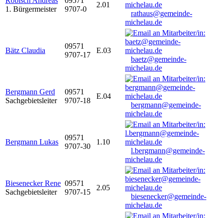
Robisch Andreas
09571
2.01
1. Bürgermeister
9707-0
rathaus@gemeinde-
michelau.de
09571
Bätz Claudia
E.03
9707-17
baetz@gemeinde-
michelau.de
Bergmann Gerd
09571
E.04
Sachgebietsleiter
9707-18
bergmann@gemeinde-
michelau.de
09571
Bergmann Lukas
1.10
9707-30
l.bergmann@gemeinde-
michelau.de
Biesenecker Rene
09571
2.05
Sachgebietsleiter
9707-15
biesenecker@gemeinde-
michelau.de