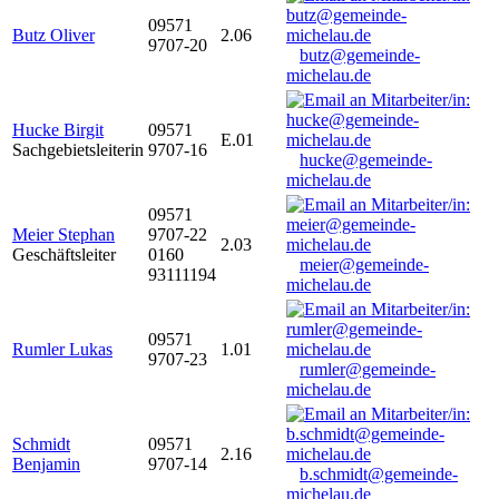
09571
Butz Oliver
2.06
9707-20
butz@gemeinde-
michelau.de
Hucke Birgit
09571
E.01
Sachgebietsleiterin
9707-16
hucke@gemeinde-
michelau.de
09571
Meier Stephan
9707-22
2.03
Geschäftsleiter
0160
meier@gemeinde-
93111194
michelau.de
09571
Rumler Lukas
1.01
9707-23
rumler@gemeinde-
michelau.de
Schmidt
09571
2.16
Benjamin
9707-14
b.schmidt@gemeinde-
michelau.de