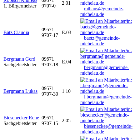
Robisch Andreas
09571
2.01
1. Bürgermeister
9707-0
rathaus@gemeinde-
michelau.de
09571
Bätz Claudia
E.03
9707-17
baetz@gemeinde-
michelau.de
Bergmann Gerd
09571
E.04
Sachgebietsleiter
9707-18
bergmann@gemeinde-
michelau.de
09571
Bergmann Lukas
1.10
9707-30
l.bergmann@gemeinde-
michelau.de
Biesenecker Rene
09571
2.05
Sachgebietsleiter
9707-15
biesenecker@gemeinde-
michelau.de