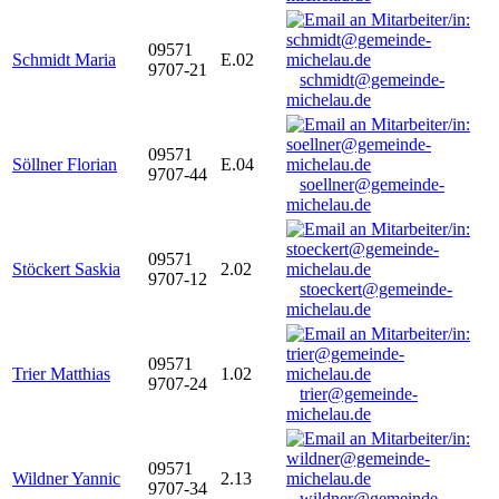
09571
Schmidt Maria
E.02
9707-21
schmidt@gemeinde-
michelau.de
09571
Söllner Florian
E.04
9707-44
soellner@gemeinde-
michelau.de
09571
Stöckert Saskia
2.02
9707-12
stoeckert@gemeinde-
michelau.de
09571
Trier Matthias
1.02
9707-24
trier@gemeinde-
michelau.de
09571
Wildner Yannic
2.13
9707-34
wildner@gemeinde-