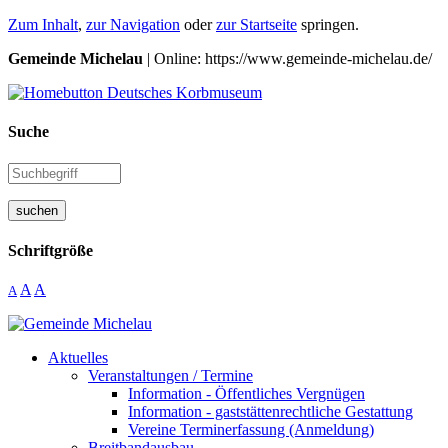
Zum Inhalt
,
zur Navigation
oder
zur Startseite
springen.
Gemeinde Michelau
| Online: https://www.gemeinde-michelau.de/
Suche
suchen
Schriftgröße
A
A
A
Aktuelles
Veranstaltungen / Termine
Information - Öffentliches Vergnügen
Information - gaststättenrechtliche Gestattung
Vereine Terminerfassung (Anmeldung)
Breitbandausbau