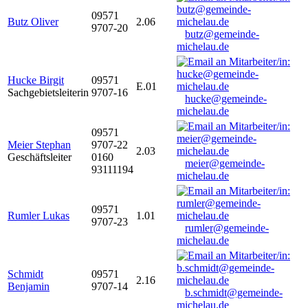
09571
Butz Oliver
2.06
9707-20
butz@gemeinde-
michelau.de
Hucke Birgit
09571
E.01
Sachgebietsleiterin
9707-16
hucke@gemeinde-
michelau.de
09571
Meier Stephan
9707-22
2.03
Geschäftsleiter
0160
meier@gemeinde-
93111194
michelau.de
09571
Rumler Lukas
1.01
9707-23
rumler@gemeinde-
michelau.de
Schmidt
09571
2.16
Benjamin
9707-14
b.schmidt@gemeinde-
michelau.de