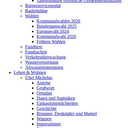
Tagesordnung öffentliche Gemeinderatssitzung
Bürgerserviceportal
Bauleitpläne
Wahlen
Kommunalwahlen 2026
Bundestagswahl 2025
Europawahl 2024
Kommunalwahl 2020
Frühere Wahlen
Fundtiere
Fundsachen
Verkehrsüberwachung
Wasserversorgung
Abwasserentsorgung
Leben & Wohnen
Über Michelau
Anreise
Grußwort
Ortsplan
Daten und Statistiken
Einkaufsmöglichkeiten
Geschichte
Brunnen, Denkmäler und Marterl
Wappen
Impressionen