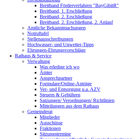
Breitband Förderverfahren "BayGibitR"
Breitband, 1. Erschließung
Breitband, 2. Erschließung
Breitband, 2. Erschließung, 2. Anlauf
Amtliche Bekanntmachungen
Notruftafel
Stellenausschreibungen
Hochwasser- und Unwetter-Tipps
Ehrungen-Ehrungsvorschläge
Rathaus & Service
Verwaltung
Was erledige ich wo
Ämter
Ansprechpartner
Formulare/Online-Anträge
Ver- und Entsorgung u.a. AZV
Steuern & Gebühren
Satzungen/ Verordnungen/ Richtlinien
Mitteilungen aus dem Rathaus
Gemeinderat
Mitglieder
Ausschüsse
Fraktionen
Sitzungstermine