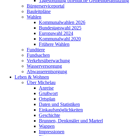
Tagesordnung öffentliche Gemeinderatssitzung
Bürgerserviceportal
Bauleitpläne
Wahlen
Kommunalwahlen 2026
Bundestagswahl 2025
Europawahl 2024
Kommunalwahl 2020
Frühere Wahlen
Fundtiere
Fundsachen
Verkehrsüberwachung
Wasserversorgung
Abwasserentsorgung
Leben & Wohnen
Über Michelau
Anreise
Grußwort
Ortsplan
Daten und Statistiken
Einkaufsmöglichkeiten
Geschichte
Brunnen, Denkmäler und Marterl
Wappen
Impressionen