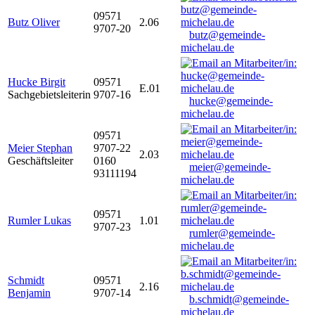
09571
Butz Oliver
2.06
9707-20
butz@gemeinde-
michelau.de
Hucke Birgit
09571
E.01
Sachgebietsleiterin
9707-16
hucke@gemeinde-
michelau.de
09571
Meier Stephan
9707-22
2.03
Geschäftsleiter
0160
meier@gemeinde-
93111194
michelau.de
09571
Rumler Lukas
1.01
9707-23
rumler@gemeinde-
michelau.de
Schmidt
09571
2.16
Benjamin
9707-14
b.schmidt@gemeinde-
michelau.de