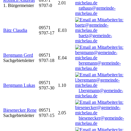
Robisch Andreas
09571
2.01
1. Bürgermeister
9707-0
rathaus@gemeinde-
michelau.de
09571
Bätz Claudia
E.03
9707-17
baetz@gemeinde-
michelau.de
Bergmann Gerd
09571
E.04
Sachgebietsleiter
9707-18
bergmann@gemeinde-
michelau.de
09571
Bergmann Lukas
1.10
9707-30
l.bergmann@gemeinde-
michelau.de
Biesenecker Rene
09571
2.05
Sachgebietsleiter
9707-15
biesenecker@gemeinde-
michelau.de