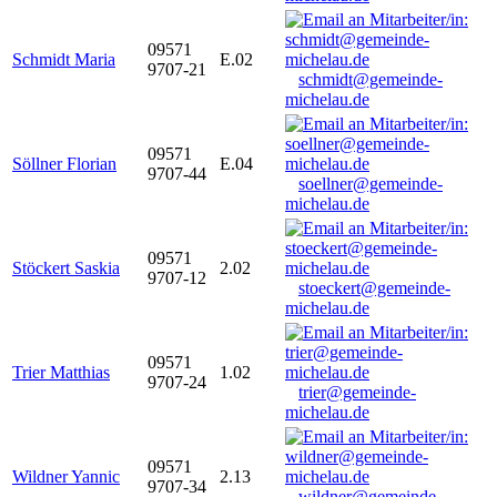
09571
Schmidt Maria
E.02
9707-21
schmidt@gemeinde-
michelau.de
09571
Söllner Florian
E.04
9707-44
soellner@gemeinde-
michelau.de
09571
Stöckert Saskia
2.02
9707-12
stoeckert@gemeinde-
michelau.de
09571
Trier Matthias
1.02
9707-24
trier@gemeinde-
michelau.de
09571
Wildner Yannic
2.13
9707-34
wildner@gemeinde-