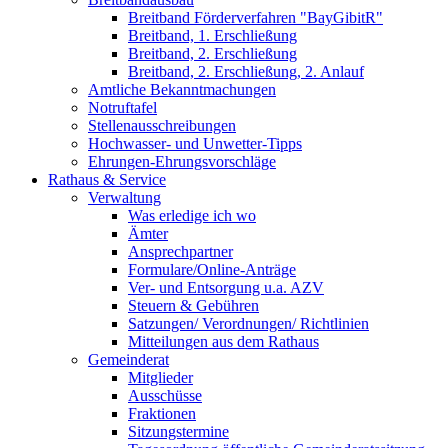
Breitband Förderverfahren "BayGibitR"
Breitband, 1. Erschließung
Breitband, 2. Erschließung
Breitband, 2. Erschließung, 2. Anlauf
Amtliche Bekanntmachungen
Notruftafel
Stellenausschreibungen
Hochwasser- und Unwetter-Tipps
Ehrungen-Ehrungsvorschläge
Rathaus & Service
Verwaltung
Was erledige ich wo
Ämter
Ansprechpartner
Formulare/Online-Anträge
Ver- und Entsorgung u.a. AZV
Steuern & Gebühren
Satzungen/ Verordnungen/ Richtlinien
Mitteilungen aus dem Rathaus
Gemeinderat
Mitglieder
Ausschüsse
Fraktionen
Sitzungstermine