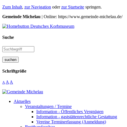
Zum Inhalt
,
zur Navigation
oder
zur Startseite
springen.
Gemeinde Michelau
| Online: https://www.gemeinde-michelau.de/
Suche
suchen
Schriftgröße
A
A
A
Aktuelles
Veranstaltungen / Termine
Information - Öffentliches Vergnügen
Information - gaststättenrechtliche Gestattung
Vereine Terminerfassung (Anmeldung)
Breitbandausbau