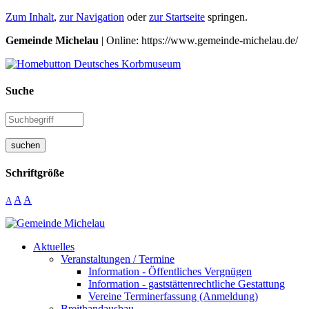
Zum Inhalt
,
zur Navigation
oder
zur Startseite
springen.
Gemeinde Michelau
| Online: https://www.gemeinde-michelau.de/
Suche
suchen
Schriftgröße
A
A
A
Aktuelles
Veranstaltungen / Termine
Information - Öffentliches Vergnügen
Information - gaststättenrechtliche Gestattung
Vereine Terminerfassung (Anmeldung)
Breitbandausbau