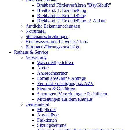
Breitband Förderverfahren "BayGibitR"
Breitband, 1. Erschließung
Breitband, 2. Erschließung
Breitband, 2. Erschließung, 2. Anlauf
Amtliche Bekanntmachungen
Notruftafel
Stellenausschreibungen
Hochwasser- und Unwetter-Tipps
Ehrungen-Ehrungsvorschläge
Rathaus & Service
Verwaltung
Was erledige ich wo
Ämter
Ansprechpartner
Formulare/Online-Anträge
Ver- und Entsorgung u.a. AZV
Steuern & Gebühren
Satzungen/ Verordnungen/ Richtlinien
Mitteilungen aus dem Rathaus
Gemeinderat
Mitglieder
Ausschüsse
Fraktionen
Sitzungstermine