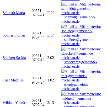
09571
Schmidt Maria
E.02
9707-21
schmidt@gemeinde-
michelau.de
09571
Söllner Florian
E.04
9707-44
soellner@gemeinde-
michelau.de
09571
Stöckert Saskia
2.02
9707-12
stoeckert@gemeinde-
michelau.de
09571
Trier Matthias
1.02
9707-24
trier@gemeinde-
michelau.de
09571
Wildner Yannic
2.13
9707-34
wildner@gemeinde-