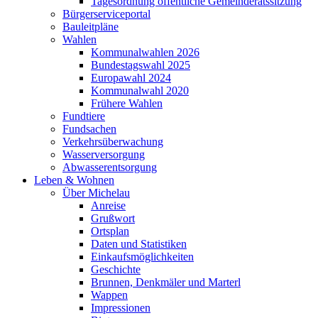
Tagesordnung öffentliche Gemeinderatssitzung
Bürgerserviceportal
Bauleitpläne
Wahlen
Kommunalwahlen 2026
Bundestagswahl 2025
Europawahl 2024
Kommunalwahl 2020
Frühere Wahlen
Fundtiere
Fundsachen
Verkehrsüberwachung
Wasserversorgung
Abwasserentsorgung
Leben & Wohnen
Über Michelau
Anreise
Grußwort
Ortsplan
Daten und Statistiken
Einkaufsmöglichkeiten
Geschichte
Brunnen, Denkmäler und Marterl
Wappen
Impressionen