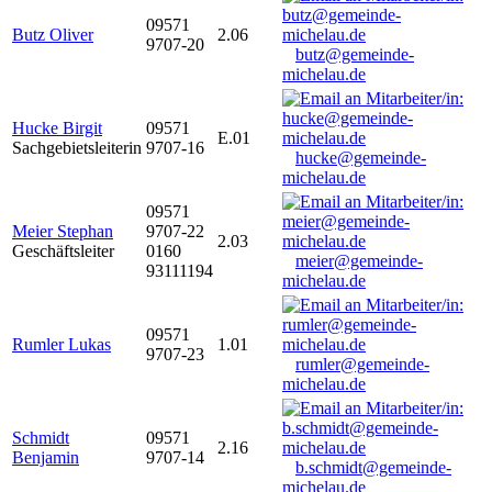
09571
Butz Oliver
2.06
9707-20
butz@gemeinde-
michelau.de
Hucke Birgit
09571
E.01
Sachgebietsleiterin
9707-16
hucke@gemeinde-
michelau.de
09571
Meier Stephan
9707-22
2.03
Geschäftsleiter
0160
meier@gemeinde-
93111194
michelau.de
09571
Rumler Lukas
1.01
9707-23
rumler@gemeinde-
michelau.de
Schmidt
09571
2.16
Benjamin
9707-14
b.schmidt@gemeinde-
michelau.de