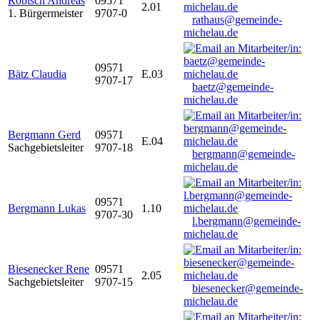
Robisch Andreas
09571
2.01
1. Bürgermeister
9707-0
rathaus@gemeinde-
michelau.de
09571
Bätz Claudia
E.03
9707-17
baetz@gemeinde-
michelau.de
Bergmann Gerd
09571
E.04
Sachgebietsleiter
9707-18
bergmann@gemeinde-
michelau.de
09571
Bergmann Lukas
1.10
9707-30
l.bergmann@gemeinde-
michelau.de
Biesenecker Rene
09571
2.05
Sachgebietsleiter
9707-15
biesenecker@gemeinde-
michelau.de