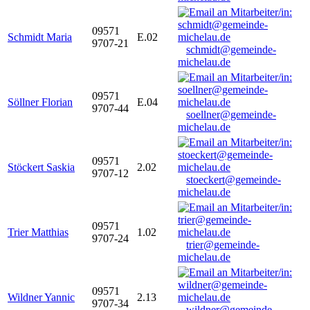
09571
Schmidt Maria
E.02
9707-21
schmidt@gemeinde-
michelau.de
09571
Söllner Florian
E.04
9707-44
soellner@gemeinde-
michelau.de
09571
Stöckert Saskia
2.02
9707-12
stoeckert@gemeinde-
michelau.de
09571
Trier Matthias
1.02
9707-24
trier@gemeinde-
michelau.de
09571
Wildner Yannic
2.13
9707-34
wildner@gemeinde-