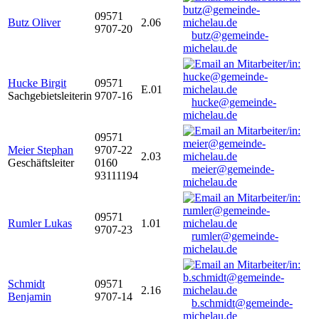
09571
Butz Oliver
2.06
9707-20
butz@gemeinde-
michelau.de
Hucke Birgit
09571
E.01
Sachgebietsleiterin
9707-16
hucke@gemeinde-
michelau.de
09571
Meier Stephan
9707-22
2.03
Geschäftsleiter
0160
meier@gemeinde-
93111194
michelau.de
09571
Rumler Lukas
1.01
9707-23
rumler@gemeinde-
michelau.de
Schmidt
09571
2.16
Benjamin
9707-14
b.schmidt@gemeinde-
michelau.de