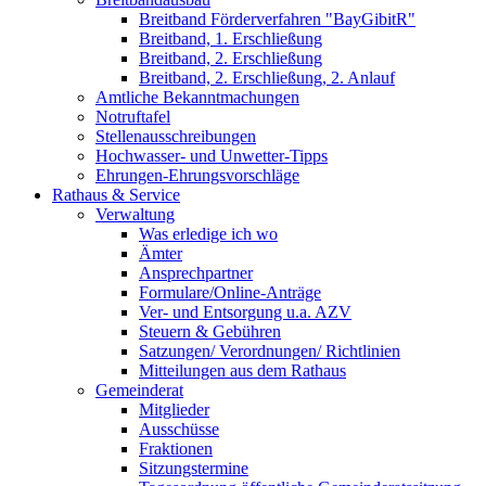
Breitband Förderverfahren "BayGibitR"
Breitband, 1. Erschließung
Breitband, 2. Erschließung
Breitband, 2. Erschließung, 2. Anlauf
Amtliche Bekanntmachungen
Notruftafel
Stellenausschreibungen
Hochwasser- und Unwetter-Tipps
Ehrungen-Ehrungsvorschläge
Rathaus & Service
Verwaltung
Was erledige ich wo
Ämter
Ansprechpartner
Formulare/Online-Anträge
Ver- und Entsorgung u.a. AZV
Steuern & Gebühren
Satzungen/ Verordnungen/ Richtlinien
Mitteilungen aus dem Rathaus
Gemeinderat
Mitglieder
Ausschüsse
Fraktionen
Sitzungstermine