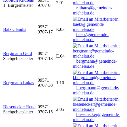
Robisch Andreas
09571
2.01
1. Bürgermeister
9707-0
rathaus@gemeinde-
michelau.de
09571
Bätz Claudia
E.03
9707-17
baetz@gemeinde-
michelau.de
Bergmann Gerd
09571
E.04
Sachgebietsleiter
9707-18
bergmann@gemeinde-
michelau.de
09571
Bergmann Lukas
1.10
9707-30
l.bergmann@gemeinde-
michelau.de
Biesenecker Rene
09571
2.05
Sachgebietsleiter
9707-15
biesenecker@gemeinde-
michelau.de