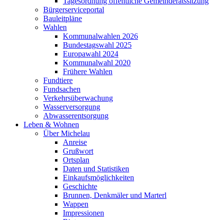
Tagesordnung öffentliche Gemeinderatssitzung
Bürgerserviceportal
Bauleitpläne
Wahlen
Kommunalwahlen 2026
Bundestagswahl 2025
Europawahl 2024
Kommunalwahl 2020
Frühere Wahlen
Fundtiere
Fundsachen
Verkehrsüberwachung
Wasserversorgung
Abwasserentsorgung
Leben & Wohnen
Über Michelau
Anreise
Grußwort
Ortsplan
Daten und Statistiken
Einkaufsmöglichkeiten
Geschichte
Brunnen, Denkmäler und Marterl
Wappen
Impressionen