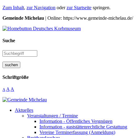
Zum Inhalt
,
zur Navigation
oder
zur Startseite
springen.
Gemeinde Michelau
| Online: https://www.gemeinde-michelau.de/
Suche
suchen
Schriftgröße
A
A
A
Aktuelles
Veranstaltungen / Termine
Information - Öffentliches Vergnügen
Information - gaststättenrechtliche Gestattung
Vereine Terminerfassung (Anmeldung)
Breitbandausbau