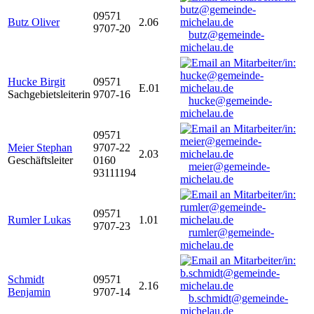
09571
Butz Oliver
2.06
9707-20
butz@gemeinde-
michelau.de
Hucke Birgit
09571
E.01
Sachgebietsleiterin
9707-16
hucke@gemeinde-
michelau.de
09571
Meier Stephan
9707-22
2.03
Geschäftsleiter
0160
meier@gemeinde-
93111194
michelau.de
09571
Rumler Lukas
1.01
9707-23
rumler@gemeinde-
michelau.de
Schmidt
09571
2.16
Benjamin
9707-14
b.schmidt@gemeinde-
michelau.de