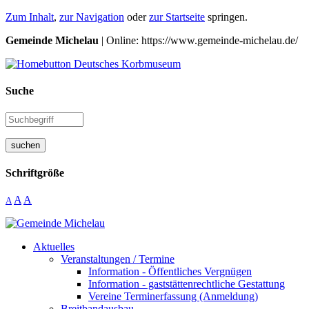
Zum Inhalt
,
zur Navigation
oder
zur Startseite
springen.
Gemeinde Michelau
| Online: https://www.gemeinde-michelau.de/
Suche
suchen
Schriftgröße
A
A
A
Aktuelles
Veranstaltungen / Termine
Information - Öffentliches Vergnügen
Information - gaststättenrechtliche Gestattung
Vereine Terminerfassung (Anmeldung)
Breitbandausbau