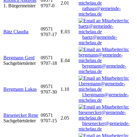
Robisch Andreas
09571
2.01
1. Bürgermeister
9707-0
rathaus@gemeinde-
michelau.de
09571
Bätz Claudia
E.03
9707-17
baetz@gemeinde-
michelau.de
Bergmann Gerd
09571
E.04
Sachgebietsleiter
9707-18
bergmann@gemeinde-
michelau.de
09571
Bergmann Lukas
1.10
9707-30
l.bergmann@gemeinde-
michelau.de
Biesenecker Rene
09571
2.05
Sachgebietsleiter
9707-15
biesenecker@gemeinde-
michelau.de