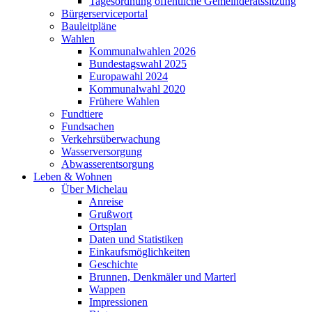
Tagesordnung öffentliche Gemeinderatssitzung
Bürgerserviceportal
Bauleitpläne
Wahlen
Kommunalwahlen 2026
Bundestagswahl 2025
Europawahl 2024
Kommunalwahl 2020
Frühere Wahlen
Fundtiere
Fundsachen
Verkehrsüberwachung
Wasserversorgung
Abwasserentsorgung
Leben & Wohnen
Über Michelau
Anreise
Grußwort
Ortsplan
Daten und Statistiken
Einkaufsmöglichkeiten
Geschichte
Brunnen, Denkmäler und Marterl
Wappen
Impressionen