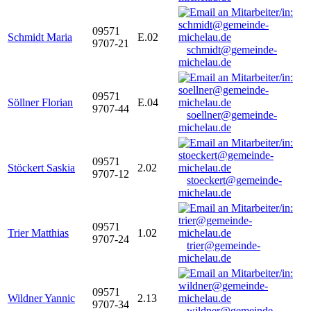
09571
Schmidt Maria
E.02
9707-21
schmidt@gemeinde-
michelau.de
09571
Söllner Florian
E.04
9707-44
soellner@gemeinde-
michelau.de
09571
Stöckert Saskia
2.02
9707-12
stoeckert@gemeinde-
michelau.de
09571
Trier Matthias
1.02
9707-24
trier@gemeinde-
michelau.de
09571
Wildner Yannic
2.13
9707-34
wildner@gemeinde-