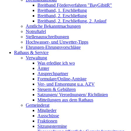
Breitband Förderverfahren "BayGibitR"
Breitband, 1. Erschließung
Breitband, 2. Erschließung
Breitband, 2. Erschließung, 2. Anlauf
Amtliche Bekanntmachungen
Notruftafel
Stellenausschreibungen
Hochwasser- und Unwetter-Tipps
Ehrungen-Ehrungsvorschläge
Rathaus & Service
Verwaltung
Was erledige ich wo
Ämter
Ansprechpartner
Formulare/Online-Anträge
Ver- und Entsorgung u.a. AZV
Steuern & Gebühren
Satzungen/ Verordnungen/ Richtlinien
Mitteilungen aus dem Rathaus
Gemeinderat
Mitglieder
Ausschüsse
Fraktionen
Sitzungstermine