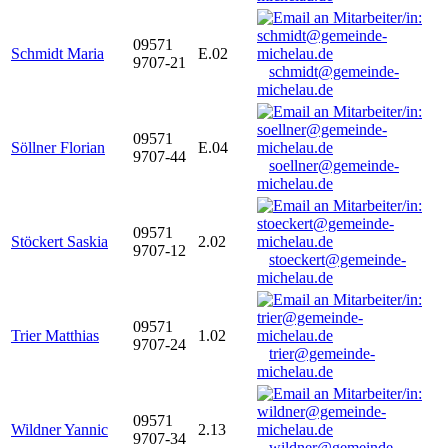
09571
Schmidt Maria
E.02
9707-21
schmidt@gemeinde-
michelau.de
09571
Söllner Florian
E.04
9707-44
soellner@gemeinde-
michelau.de
09571
Stöckert Saskia
2.02
9707-12
stoeckert@gemeinde-
michelau.de
09571
Trier Matthias
1.02
9707-24
trier@gemeinde-
michelau.de
09571
Wildner Yannic
2.13
9707-34
wildner@gemeinde-