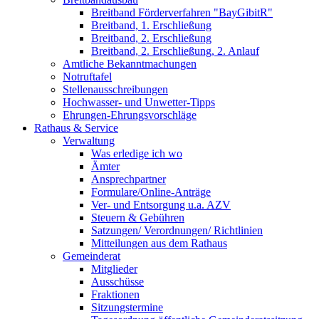
Breitband Förderverfahren "BayGibitR"
Breitband, 1. Erschließung
Breitband, 2. Erschließung
Breitband, 2. Erschließung, 2. Anlauf
Amtliche Bekanntmachungen
Notruftafel
Stellenausschreibungen
Hochwasser- und Unwetter-Tipps
Ehrungen-Ehrungsvorschläge
Rathaus & Service
Verwaltung
Was erledige ich wo
Ämter
Ansprechpartner
Formulare/Online-Anträge
Ver- und Entsorgung u.a. AZV
Steuern & Gebühren
Satzungen/ Verordnungen/ Richtlinien
Mitteilungen aus dem Rathaus
Gemeinderat
Mitglieder
Ausschüsse
Fraktionen
Sitzungstermine