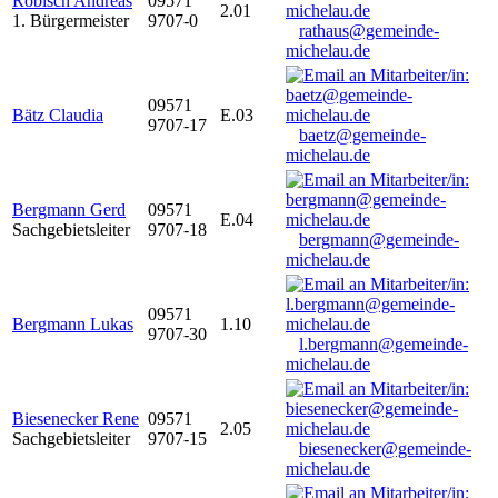
Robisch Andreas
09571
2.01
1. Bürgermeister
9707-0
rathaus@gemeinde-
michelau.de
09571
Bätz Claudia
E.03
9707-17
baetz@gemeinde-
michelau.de
Bergmann Gerd
09571
E.04
Sachgebietsleiter
9707-18
bergmann@gemeinde-
michelau.de
09571
Bergmann Lukas
1.10
9707-30
l.bergmann@gemeinde-
michelau.de
Biesenecker Rene
09571
2.05
Sachgebietsleiter
9707-15
biesenecker@gemeinde-
michelau.de