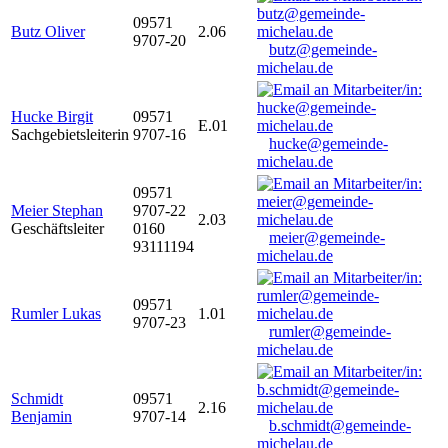
09571
Butz Oliver
2.06
9707-20
butz@gemeinde-
michelau.de
Hucke Birgit
09571
E.01
Sachgebietsleiterin
9707-16
hucke@gemeinde-
michelau.de
09571
Meier Stephan
9707-22
2.03
Geschäftsleiter
0160
meier@gemeinde-
93111194
michelau.de
09571
Rumler Lukas
1.01
9707-23
rumler@gemeinde-
michelau.de
Schmidt
09571
2.16
Benjamin
9707-14
b.schmidt@gemeinde-
michelau.de