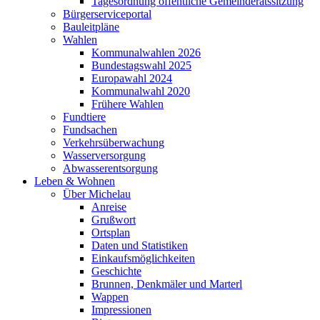
Tagesordnung öffentliche Gemeinderatssitzung
Bürgerserviceportal
Bauleitpläne
Wahlen
Kommunalwahlen 2026
Bundestagswahl 2025
Europawahl 2024
Kommunalwahl 2020
Frühere Wahlen
Fundtiere
Fundsachen
Verkehrsüberwachung
Wasserversorgung
Abwasserentsorgung
Leben & Wohnen
Über Michelau
Anreise
Grußwort
Ortsplan
Daten und Statistiken
Einkaufsmöglichkeiten
Geschichte
Brunnen, Denkmäler und Marterl
Wappen
Impressionen