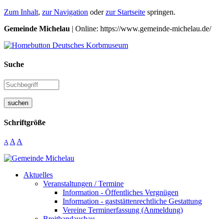
Zum Inhalt
,
zur Navigation
oder
zur Startseite
springen.
Gemeinde Michelau
| Online: https://www.gemeinde-michelau.de/
Suche
suchen
Schriftgröße
A
A
A
Aktuelles
Veranstaltungen / Termine
Information - Öffentliches Vergnügen
Information - gaststättenrechtliche Gestattung
Vereine Terminerfassung (Anmeldung)
Breitbandausbau