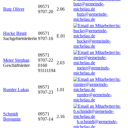
09571
Butz Oliver
2.06
9707-20
butz@gemeinde-
michelau.de
Hucke Birgit
09571
E.01
Sachgebietsleiterin
9707-16
hucke@gemeinde-
michelau.de
09571
Meier Stephan
9707-22
2.03
Geschäftsleiter
0160
meier@gemeinde-
93111194
michelau.de
09571
Rumler Lukas
1.01
9707-23
rumler@gemeinde-
michelau.de
Schmidt
09571
2.16
Benjamin
9707-14
b.schmidt@gemeinde-
michelau.de