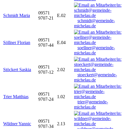
09571
Schmidt Maria
E.02
9707-21
schmidt@gemeinde-
michelau.de
09571
Söllner Florian
E.04
9707-44
soellner@gemeinde-
michelau.de
09571
Stöckert Saskia
2.02
9707-12
stoeckert@gemeinde-
michelau.de
09571
Trier Matthias
1.02
9707-24
trier@gemeinde-
michelau.de
09571
Wildner Yannic
2.13
9707-34
wildner@gemeinde-