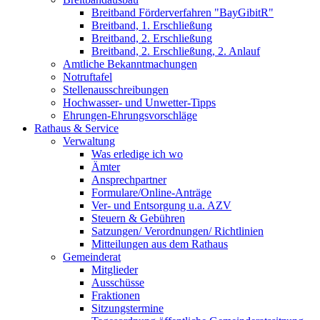
Breitband Förderverfahren "BayGibitR"
Breitband, 1. Erschließung
Breitband, 2. Erschließung
Breitband, 2. Erschließung, 2. Anlauf
Amtliche Bekanntmachungen
Notruftafel
Stellenausschreibungen
Hochwasser- und Unwetter-Tipps
Ehrungen-Ehrungsvorschläge
Rathaus & Service
Verwaltung
Was erledige ich wo
Ämter
Ansprechpartner
Formulare/Online-Anträge
Ver- und Entsorgung u.a. AZV
Steuern & Gebühren
Satzungen/ Verordnungen/ Richtlinien
Mitteilungen aus dem Rathaus
Gemeinderat
Mitglieder
Ausschüsse
Fraktionen
Sitzungstermine