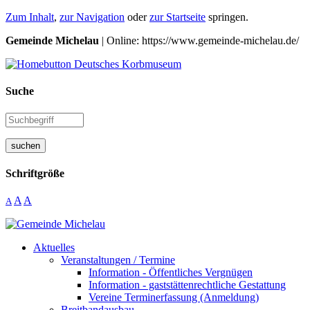
Zum Inhalt
,
zur Navigation
oder
zur Startseite
springen.
Gemeinde Michelau
| Online: https://www.gemeinde-michelau.de/
Suche
suchen
Schriftgröße
A
A
A
Aktuelles
Veranstaltungen / Termine
Information - Öffentliches Vergnügen
Information - gaststättenrechtliche Gestattung
Vereine Terminerfassung (Anmeldung)
Breitbandausbau