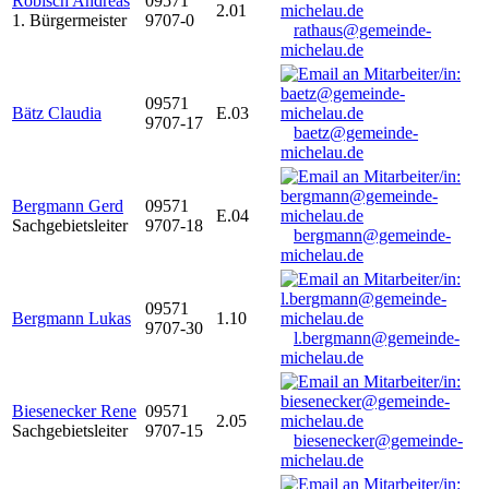
Robisch Andreas
09571
2.01
1. Bürgermeister
9707-0
rathaus@gemeinde-
michelau.de
09571
Bätz Claudia
E.03
9707-17
baetz@gemeinde-
michelau.de
Bergmann Gerd
09571
E.04
Sachgebietsleiter
9707-18
bergmann@gemeinde-
michelau.de
09571
Bergmann Lukas
1.10
9707-30
l.bergmann@gemeinde-
michelau.de
Biesenecker Rene
09571
2.05
Sachgebietsleiter
9707-15
biesenecker@gemeinde-
michelau.de