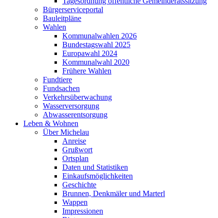
Tagesordnung öffentliche Gemeinderatssitzung
Bürgerserviceportal
Bauleitpläne
Wahlen
Kommunalwahlen 2026
Bundestagswahl 2025
Europawahl 2024
Kommunalwahl 2020
Frühere Wahlen
Fundtiere
Fundsachen
Verkehrsüberwachung
Wasserversorgung
Abwasserentsorgung
Leben & Wohnen
Über Michelau
Anreise
Grußwort
Ortsplan
Daten und Statistiken
Einkaufsmöglichkeiten
Geschichte
Brunnen, Denkmäler und Marterl
Wappen
Impressionen