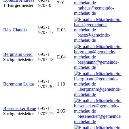
Robisch Andreas
09571
2.01
1. Bürgermeister
9707-0
rathaus@gemeinde-
michelau.de
09571
Bätz Claudia
E.03
9707-17
baetz@gemeinde-
michelau.de
Bergmann Gerd
09571
E.04
Sachgebietsleiter
9707-18
bergmann@gemeinde-
michelau.de
09571
Bergmann Lukas
1.10
9707-30
l.bergmann@gemeinde-
michelau.de
Biesenecker Rene
09571
2.05
Sachgebietsleiter
9707-15
biesenecker@gemeinde-
michelau.de