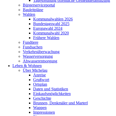
Tagesordnung öffentliche Gemeinderatssitzung
Bürgerserviceportal
Bauleitpläne
Wahlen
Kommunalwahlen 2026
Bundestagswahl 2025
Europawahl 2024
Kommunalwahl 2020
Frühere Wahlen
Fundtiere
Fundsachen
Verkehrsüberwachung
Wasserversorgung
Abwasserentsorgung
Leben & Wohnen
Über Michelau
Anreise
Grußwort
Ortsplan
Daten und Statistiken
Einkaufsmöglichkeiten
Geschichte
Brunnen, Denkmäler und Marterl
Wappen
Impressionen