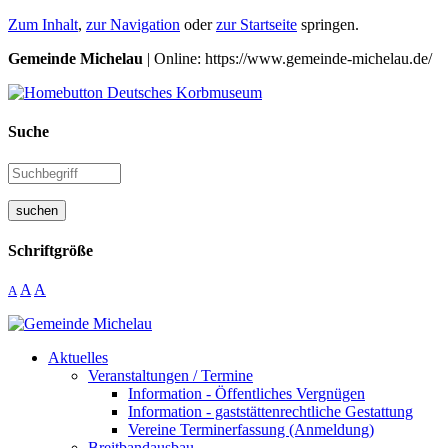
Zum Inhalt
,
zur Navigation
oder
zur Startseite
springen.
Gemeinde Michelau
| Online: https://www.gemeinde-michelau.de/
Suche
suchen
Schriftgröße
A
A
A
Aktuelles
Veranstaltungen / Termine
Information - Öffentliches Vergnügen
Information - gaststättenrechtliche Gestattung
Vereine Terminerfassung (Anmeldung)
Breitbandausbau