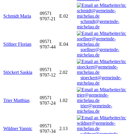
09571
Schmidt Maria
E.02
9707-21
schmidt@gemeinde-
michelau.de
09571
Söllner Florian
E.04
9707-44
soellner@gemeinde-
michelau.de
09571
Stöckert Saskia
2.02
9707-12
stoeckert@gemeinde-
michelau.de
09571
Trier Matthias
1.02
9707-24
trier@gemeinde-
michelau.de
09571
Wildner Yannic
2.13
9707-34
wildner@gemeinde-