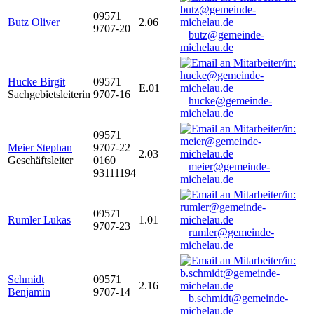
09571
Butz Oliver
2.06
9707-20
butz@gemeinde-
michelau.de
Hucke Birgit
09571
E.01
Sachgebietsleiterin
9707-16
hucke@gemeinde-
michelau.de
09571
Meier Stephan
9707-22
2.03
Geschäftsleiter
0160
meier@gemeinde-
93111194
michelau.de
09571
Rumler Lukas
1.01
9707-23
rumler@gemeinde-
michelau.de
Schmidt
09571
2.16
Benjamin
9707-14
b.schmidt@gemeinde-
michelau.de