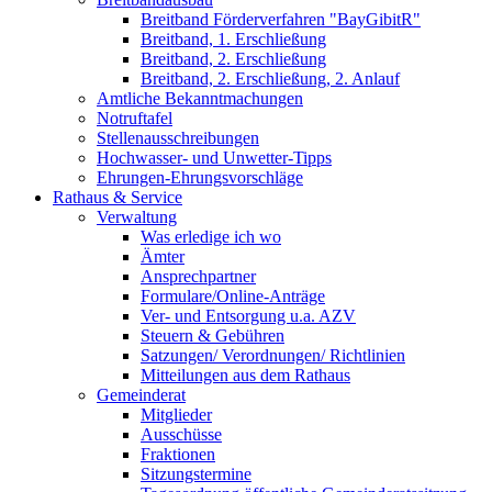
Breitband Förderverfahren "BayGibitR"
Breitband, 1. Erschließung
Breitband, 2. Erschließung
Breitband, 2. Erschließung, 2. Anlauf
Amtliche Bekanntmachungen
Notruftafel
Stellenausschreibungen
Hochwasser- und Unwetter-Tipps
Ehrungen-Ehrungsvorschläge
Rathaus & Service
Verwaltung
Was erledige ich wo
Ämter
Ansprechpartner
Formulare/Online-Anträge
Ver- und Entsorgung u.a. AZV
Steuern & Gebühren
Satzungen/ Verordnungen/ Richtlinien
Mitteilungen aus dem Rathaus
Gemeinderat
Mitglieder
Ausschüsse
Fraktionen
Sitzungstermine