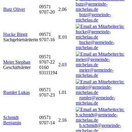
09571
Butz Oliver
2.06
9707-20
butz@gemeinde-
michelau.de
Hucke Birgit
09571
E.01
Sachgebietsleiterin
9707-16
hucke@gemeinde-
michelau.de
09571
Meier Stephan
9707-22
2.03
Geschäftsleiter
0160
meier@gemeinde-
93111194
michelau.de
09571
Rumler Lukas
1.01
9707-23
rumler@gemeinde-
michelau.de
Schmidt
09571
2.16
Benjamin
9707-14
b.schmidt@gemeinde-
michelau.de