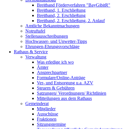
Breitband Förderverfahren "BayGibitR"
Breitband, 1. Erschließung
Breitband, 2. Erschließung
Breitband, 2. Erschließung, 2. Anlauf
Amtliche Bekanntmachungen
Notruftafel
Stellenausschreibungen
Hochwasser- und Unwetter-Tipps
Ehrungen-Ehrungsvorschläge
Rathaus & Service
Verwaltung
Was erledige ich wo
Ämter
Ansprechpartner
Formulare/Online-Anträge
Ver- und Entsorgung u.a. AZV
Steuern & Gebühren
Satzungen/ Verordnungen/ Richtlinien
Mitteilungen aus dem Rathaus
Gemeinderat
Mitglieder
Ausschüsse
Fraktionen
Sitzungstermine