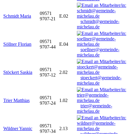
09571
Schmidt Maria
E.02
9707-21
schmidt@gemeinde-
michelau.de
09571
Söllner Florian
E.04
9707-44
soellner@gemeinde-
michelau.de
09571
Stöckert Saskia
2.02
9707-12
stoeckert@gemeinde-
michelau.de
09571
Trier Matthias
1.02
9707-24
trier@gemeinde-
michelau.de
09571
Wildner Yannic
2.13
9707-34
wildner@gemeinde-