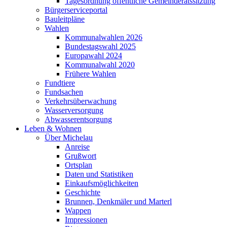
Tagesordnung öffentliche Gemeinderatssitzung
Bürgerserviceportal
Bauleitpläne
Wahlen
Kommunalwahlen 2026
Bundestagswahl 2025
Europawahl 2024
Kommunalwahl 2020
Frühere Wahlen
Fundtiere
Fundsachen
Verkehrsüberwachung
Wasserversorgung
Abwasserentsorgung
Leben & Wohnen
Über Michelau
Anreise
Grußwort
Ortsplan
Daten und Statistiken
Einkaufsmöglichkeiten
Geschichte
Brunnen, Denkmäler und Marterl
Wappen
Impressionen