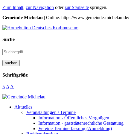
Zum Inhalt
,
zur Navigation
oder
zur Startseite
springen.
Gemeinde Michelau
| Online: https://www.gemeinde-michelau.de/
Suche
suchen
Schriftgröße
A
A
A
Aktuelles
Veranstaltungen / Termine
Information - Öffentliches Vergnügen
Information - gaststättenrechtliche Gestattung
Vereine Terminerfassung (Anmeldung)
Breitbandausbau