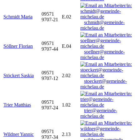
09571
Schmidt Maria
E.02
9707-21
schmidt@gemeinde-
michelau.de
09571
Söllner Florian
E.04
9707-44
soellner@gemeinde-
michelau.de
09571
Stöckert Saskia
2.02
9707-12
stoeckert@gemeinde-
michelau.de
09571
Trier Matthias
1.02
9707-24
trier@gemeinde-
michelau.de
09571
Wildner Yannic
2.13
9707-34
wildner@gemeinde-