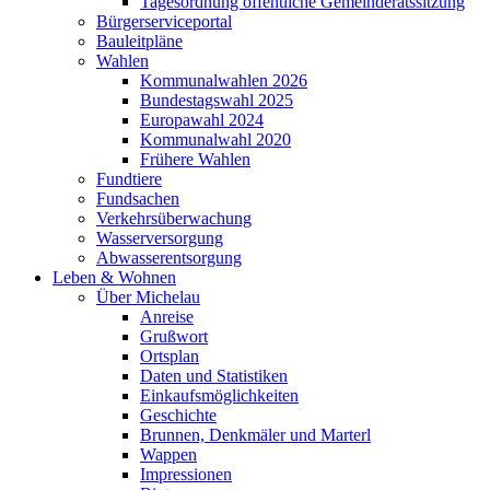
Tagesordnung öffentliche Gemeinderatssitzung
Bürgerserviceportal
Bauleitpläne
Wahlen
Kommunalwahlen 2026
Bundestagswahl 2025
Europawahl 2024
Kommunalwahl 2020
Frühere Wahlen
Fundtiere
Fundsachen
Verkehrsüberwachung
Wasserversorgung
Abwasserentsorgung
Leben & Wohnen
Über Michelau
Anreise
Grußwort
Ortsplan
Daten und Statistiken
Einkaufsmöglichkeiten
Geschichte
Brunnen, Denkmäler und Marterl
Wappen
Impressionen