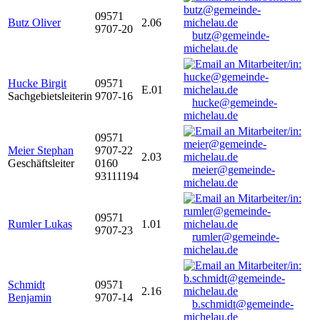
09571
Butz Oliver
2.06
9707-20
butz@gemeinde-
michelau.de
Hucke Birgit
09571
E.01
Sachgebietsleiterin
9707-16
hucke@gemeinde-
michelau.de
09571
Meier Stephan
9707-22
2.03
Geschäftsleiter
0160
meier@gemeinde-
93111194
michelau.de
09571
Rumler Lukas
1.01
9707-23
rumler@gemeinde-
michelau.de
Schmidt
09571
2.16
Benjamin
9707-14
b.schmidt@gemeinde-
michelau.de