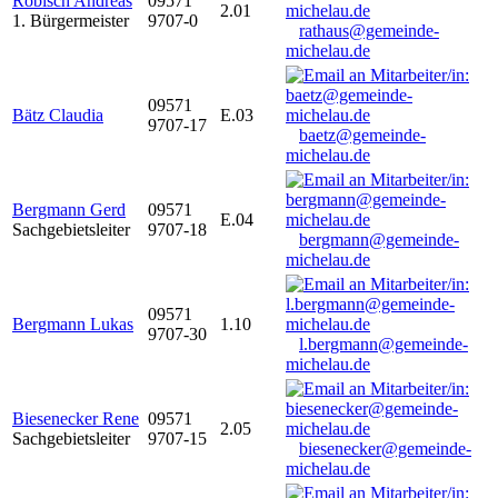
Robisch Andreas
09571
2.01
1. Bürgermeister
9707-0
rathaus@gemeinde-
michelau.de
09571
Bätz Claudia
E.03
9707-17
baetz@gemeinde-
michelau.de
Bergmann Gerd
09571
E.04
Sachgebietsleiter
9707-18
bergmann@gemeinde-
michelau.de
09571
Bergmann Lukas
1.10
9707-30
l.bergmann@gemeinde-
michelau.de
Biesenecker Rene
09571
2.05
Sachgebietsleiter
9707-15
biesenecker@gemeinde-
michelau.de