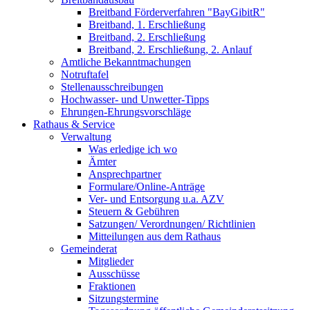
Breitband Förderverfahren "BayGibitR"
Breitband, 1. Erschließung
Breitband, 2. Erschließung
Breitband, 2. Erschließung, 2. Anlauf
Amtliche Bekanntmachungen
Notruftafel
Stellenausschreibungen
Hochwasser- und Unwetter-Tipps
Ehrungen-Ehrungsvorschläge
Rathaus & Service
Verwaltung
Was erledige ich wo
Ämter
Ansprechpartner
Formulare/Online-Anträge
Ver- und Entsorgung u.a. AZV
Steuern & Gebühren
Satzungen/ Verordnungen/ Richtlinien
Mitteilungen aus dem Rathaus
Gemeinderat
Mitglieder
Ausschüsse
Fraktionen
Sitzungstermine