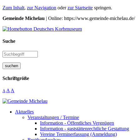
Zum Inhalt
,
zur Navigation
oder
zur Startseite
springen.
Gemeinde Michelau
| Online: https://www.gemeinde-michelau.de/
Suche
suchen
Schriftgröße
A
A
A
Aktuelles
Veranstaltungen / Termine
Information - Öffentliches Vergnügen
Information - gaststättenrechtliche Gestattung
Vereine Terminerfassung (Anmeldung)
Breitbandausbau