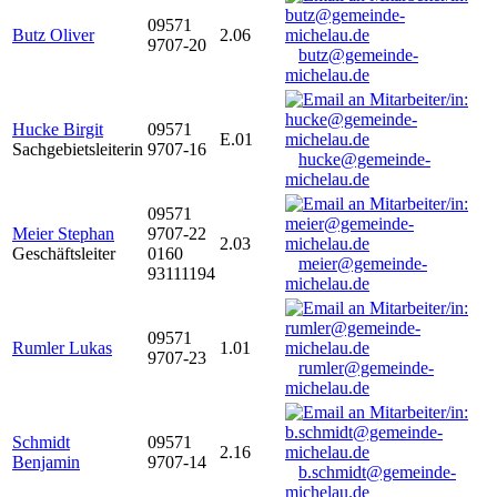
09571
Butz Oliver
2.06
9707-20
butz@gemeinde-
michelau.de
Hucke Birgit
09571
E.01
Sachgebietsleiterin
9707-16
hucke@gemeinde-
michelau.de
09571
Meier Stephan
9707-22
2.03
Geschäftsleiter
0160
meier@gemeinde-
93111194
michelau.de
09571
Rumler Lukas
1.01
9707-23
rumler@gemeinde-
michelau.de
Schmidt
09571
2.16
Benjamin
9707-14
b.schmidt@gemeinde-
michelau.de