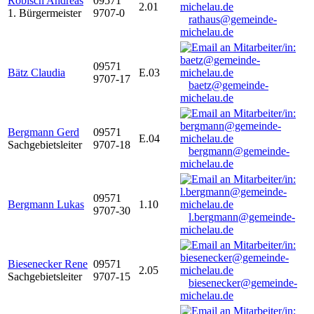
Robisch Andreas
09571
2.01
1. Bürgermeister
9707-0
rathaus@gemeinde-
michelau.de
09571
Bätz Claudia
E.03
9707-17
baetz@gemeinde-
michelau.de
Bergmann Gerd
09571
E.04
Sachgebietsleiter
9707-18
bergmann@gemeinde-
michelau.de
09571
Bergmann Lukas
1.10
9707-30
l.bergmann@gemeinde-
michelau.de
Biesenecker Rene
09571
2.05
Sachgebietsleiter
9707-15
biesenecker@gemeinde-
michelau.de