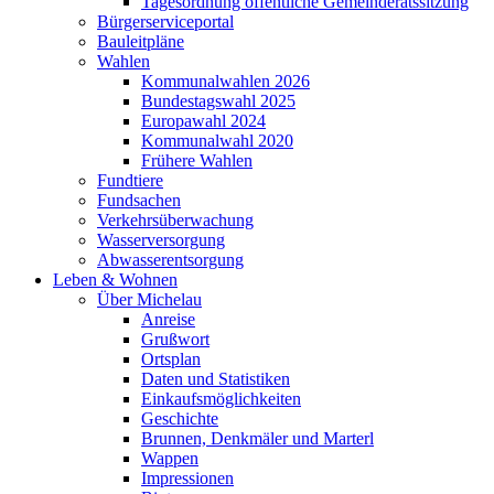
Tagesordnung öffentliche Gemeinderatssitzung
Bürgerserviceportal
Bauleitpläne
Wahlen
Kommunalwahlen 2026
Bundestagswahl 2025
Europawahl 2024
Kommunalwahl 2020
Frühere Wahlen
Fundtiere
Fundsachen
Verkehrsüberwachung
Wasserversorgung
Abwasserentsorgung
Leben & Wohnen
Über Michelau
Anreise
Grußwort
Ortsplan
Daten und Statistiken
Einkaufsmöglichkeiten
Geschichte
Brunnen, Denkmäler und Marterl
Wappen
Impressionen