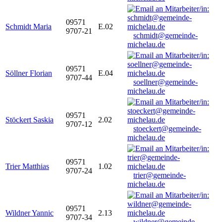
09571
Schmidt Maria
E.02
9707-21
schmidt@gemeinde-
michelau.de
09571
Söllner Florian
E.04
9707-44
soellner@gemeinde-
michelau.de
09571
Stöckert Saskia
2.02
9707-12
stoeckert@gemeinde-
michelau.de
09571
Trier Matthias
1.02
9707-24
trier@gemeinde-
michelau.de
09571
Wildner Yannic
2.13
9707-34
wildner@gemeinde-