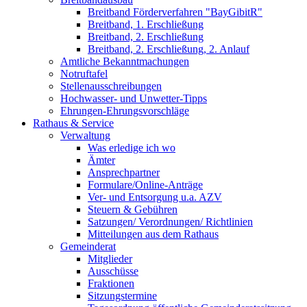
Breitband Förderverfahren "BayGibitR"
Breitband, 1. Erschließung
Breitband, 2. Erschließung
Breitband, 2. Erschließung, 2. Anlauf
Amtliche Bekanntmachungen
Notruftafel
Stellenausschreibungen
Hochwasser- und Unwetter-Tipps
Ehrungen-Ehrungsvorschläge
Rathaus & Service
Verwaltung
Was erledige ich wo
Ämter
Ansprechpartner
Formulare/Online-Anträge
Ver- und Entsorgung u.a. AZV
Steuern & Gebühren
Satzungen/ Verordnungen/ Richtlinien
Mitteilungen aus dem Rathaus
Gemeinderat
Mitglieder
Ausschüsse
Fraktionen
Sitzungstermine