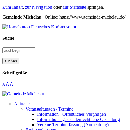
Zum Inhalt
,
zur Navigation
oder
zur Startseite
springen.
Gemeinde Michelau
| Online: https://www.gemeinde-michelau.de/
Suche
suchen
Schriftgröße
A
A
A
Aktuelles
Veranstaltungen / Termine
Information - Öffentliches Vergnügen
Information - gaststättenrechtliche Gestattung
Vereine Terminerfassung (Anmeldung)
Breitbandausbau