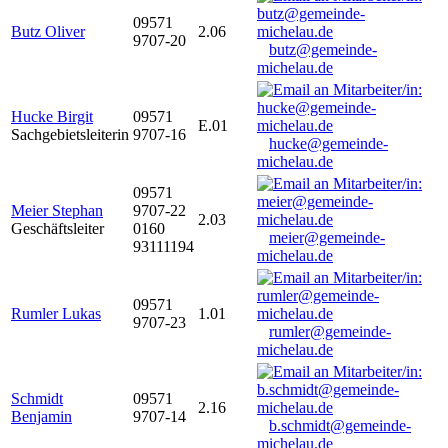
09571
Butz Oliver
2.06
9707-20
butz@gemeinde-
michelau.de
Hucke Birgit
09571
E.01
Sachgebietsleiterin
9707-16
hucke@gemeinde-
michelau.de
09571
Meier Stephan
9707-22
2.03
Geschäftsleiter
0160
meier@gemeinde-
93111194
michelau.de
09571
Rumler Lukas
1.01
9707-23
rumler@gemeinde-
michelau.de
Schmidt
09571
2.16
Benjamin
9707-14
b.schmidt@gemeinde-
michelau.de