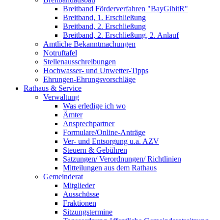
Breitband Förderverfahren "BayGibitR"
Breitband, 1. Erschließung
Breitband, 2. Erschließung
Breitband, 2. Erschließung, 2. Anlauf
Amtliche Bekanntmachungen
Notruftafel
Stellenausschreibungen
Hochwasser- und Unwetter-Tipps
Ehrungen-Ehrungsvorschläge
Rathaus & Service
Verwaltung
Was erledige ich wo
Ämter
Ansprechpartner
Formulare/Online-Anträge
Ver- und Entsorgung u.a. AZV
Steuern & Gebühren
Satzungen/ Verordnungen/ Richtlinien
Mitteilungen aus dem Rathaus
Gemeinderat
Mitglieder
Ausschüsse
Fraktionen
Sitzungstermine