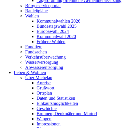
Tagesordnung öffentliche Gemeinderatssitzung
Bürgerserviceportal
Bauleitpläne
Wahlen
Kommunalwahlen 2026
Bundestagswahl 2025
Europawahl 2024
Kommunalwahl 2020
Frühere Wahlen
Fundtiere
Fundsachen
Verkehrsüberwachung
Wasserversorgung
Abwasserentsorgung
Leben & Wohnen
Über Michelau
Anreise
Grußwort
Ortsplan
Daten und Statistiken
Einkaufsmöglichkeiten
Geschichte
Brunnen, Denkmäler und Marterl
Wappen
Impressionen