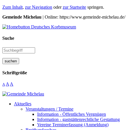
Zum Inhalt
,
zur Navigation
oder
zur Startseite
springen.
Gemeinde Michelau
| Online: https://www.gemeinde-michelau.de/
Suche
suchen
Schriftgröße
A
A
A
Aktuelles
Veranstaltungen / Termine
Information - Öffentliches Vergnügen
Information - gaststättenrechtliche Gestattung
Vereine Terminerfassung (Anmeldung)
Breitbandausbau