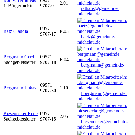
Robisch Andreas
09571
2.01
1. Bürgermeister
9707-0
rathaus@gemeinde-
michelau.de
09571
Bätz Claudia
E.03
9707-17
baetz@gemeinde-
michelau.de
Bergmann Gerd
09571
E.04
Sachgebietsleiter
9707-18
bergmann@gemeinde-
michelau.de
09571
Bergmann Lukas
1.10
9707-30
l.bergmann@gemeinde-
michelau.de
Biesenecker Rene
09571
2.05
Sachgebietsleiter
9707-15
biesenecker@gemeinde-
michelau.de