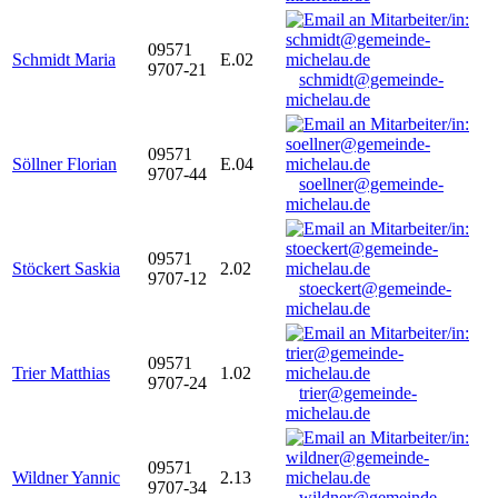
09571
Schmidt Maria
E.02
9707-21
schmidt@gemeinde-
michelau.de
09571
Söllner Florian
E.04
9707-44
soellner@gemeinde-
michelau.de
09571
Stöckert Saskia
2.02
9707-12
stoeckert@gemeinde-
michelau.de
09571
Trier Matthias
1.02
9707-24
trier@gemeinde-
michelau.de
09571
Wildner Yannic
2.13
9707-34
wildner@gemeinde-