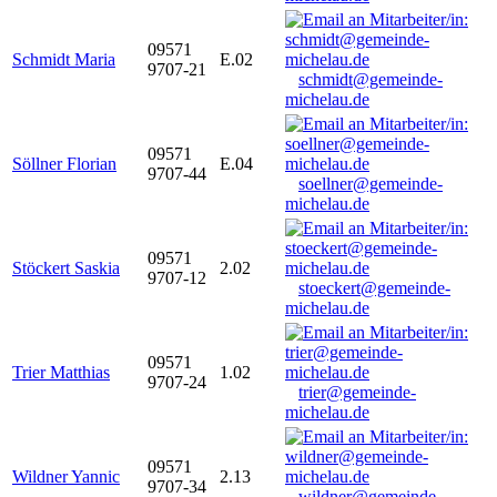
09571
Schmidt Maria
E.02
9707-21
schmidt@gemeinde-
michelau.de
09571
Söllner Florian
E.04
9707-44
soellner@gemeinde-
michelau.de
09571
Stöckert Saskia
2.02
9707-12
stoeckert@gemeinde-
michelau.de
09571
Trier Matthias
1.02
9707-24
trier@gemeinde-
michelau.de
09571
Wildner Yannic
2.13
9707-34
wildner@gemeinde-