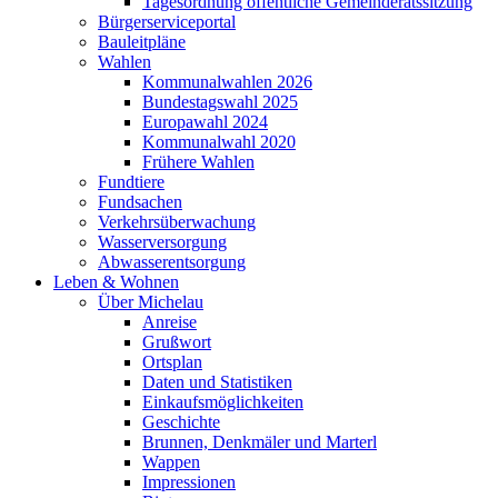
Tagesordnung öffentliche Gemeinderatssitzung
Bürgerserviceportal
Bauleitpläne
Wahlen
Kommunalwahlen 2026
Bundestagswahl 2025
Europawahl 2024
Kommunalwahl 2020
Frühere Wahlen
Fundtiere
Fundsachen
Verkehrsüberwachung
Wasserversorgung
Abwasserentsorgung
Leben & Wohnen
Über Michelau
Anreise
Grußwort
Ortsplan
Daten und Statistiken
Einkaufsmöglichkeiten
Geschichte
Brunnen, Denkmäler und Marterl
Wappen
Impressionen