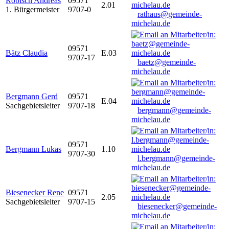
Robisch Andreas
09571
2.01
1. Bürgermeister
9707-0
rathaus@gemeinde-
michelau.de
09571
Bätz Claudia
E.03
9707-17
baetz@gemeinde-
michelau.de
Bergmann Gerd
09571
E.04
Sachgebietsleiter
9707-18
bergmann@gemeinde-
michelau.de
09571
Bergmann Lukas
1.10
9707-30
l.bergmann@gemeinde-
michelau.de
Biesenecker Rene
09571
2.05
Sachgebietsleiter
9707-15
biesenecker@gemeinde-
michelau.de