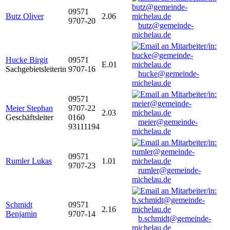
09571
Butz Oliver
2.06
9707-20
butz@gemeinde-
michelau.de
Hucke Birgit
09571
E.01
Sachgebietsleiterin
9707-16
hucke@gemeinde-
michelau.de
09571
Meier Stephan
9707-22
2.03
Geschäftsleiter
0160
meier@gemeinde-
93111194
michelau.de
09571
Rumler Lukas
1.01
9707-23
rumler@gemeinde-
michelau.de
Schmidt
09571
2.16
Benjamin
9707-14
b.schmidt@gemeinde-
michelau.de