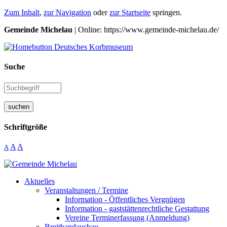
Zum Inhalt
,
zur Navigation
oder
zur Startseite
springen.
Gemeinde Michelau
| Online: https://www.gemeinde-michelau.de/
Suche
suchen
Schriftgröße
A
A
A
Aktuelles
Veranstaltungen / Termine
Information - Öffentliches Vergnügen
Information - gaststättenrechtliche Gestattung
Vereine Terminerfassung (Anmeldung)
Breitbandausbau