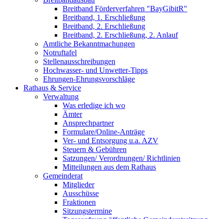
Breitband Förderverfahren "BayGibitR"
Breitband, 1. Erschließung
Breitband, 2. Erschließung
Breitband, 2. Erschließung, 2. Anlauf
Amtliche Bekanntmachungen
Notruftafel
Stellenausschreibungen
Hochwasser- und Unwetter-Tipps
Ehrungen-Ehrungsvorschläge
Rathaus & Service
Verwaltung
Was erledige ich wo
Ämter
Ansprechpartner
Formulare/Online-Anträge
Ver- und Entsorgung u.a. AZV
Steuern & Gebühren
Satzungen/ Verordnungen/ Richtlinien
Mitteilungen aus dem Rathaus
Gemeinderat
Mitglieder
Ausschüsse
Fraktionen
Sitzungstermine