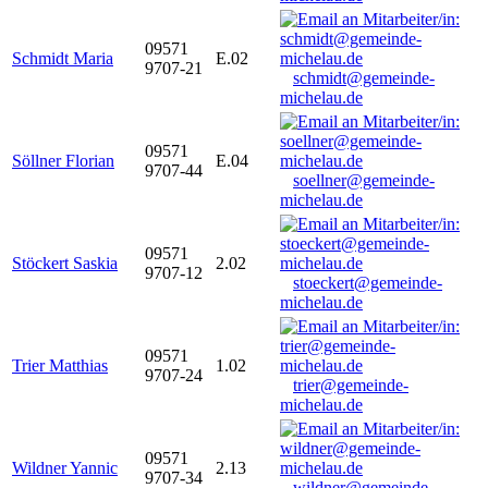
09571
Schmidt Maria
E.02
9707-21
schmidt@gemeinde-
michelau.de
09571
Söllner Florian
E.04
9707-44
soellner@gemeinde-
michelau.de
09571
Stöckert Saskia
2.02
9707-12
stoeckert@gemeinde-
michelau.de
09571
Trier Matthias
1.02
9707-24
trier@gemeinde-
michelau.de
09571
Wildner Yannic
2.13
9707-34
wildner@gemeinde-