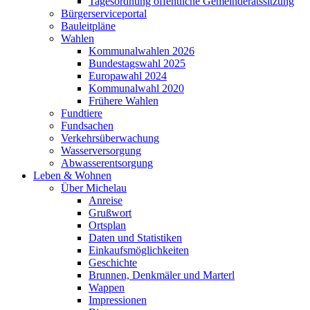
Tagesordnung öffentliche Gemeinderatssitzung
Bürgerserviceportal
Bauleitpläne
Wahlen
Kommunalwahlen 2026
Bundestagswahl 2025
Europawahl 2024
Kommunalwahl 2020
Frühere Wahlen
Fundtiere
Fundsachen
Verkehrsüberwachung
Wasserversorgung
Abwasserentsorgung
Leben & Wohnen
Über Michelau
Anreise
Grußwort
Ortsplan
Daten und Statistiken
Einkaufsmöglichkeiten
Geschichte
Brunnen, Denkmäler und Marterl
Wappen
Impressionen