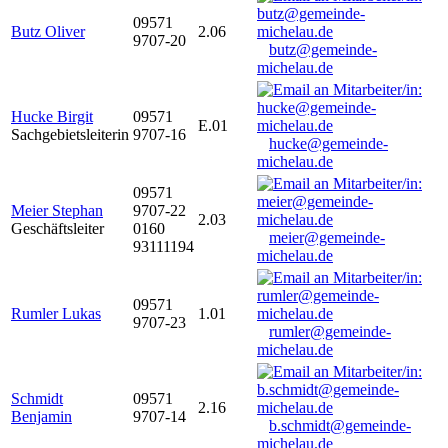
09571
Butz Oliver
2.06
9707-20
butz@gemeinde-
michelau.de
Hucke Birgit
09571
E.01
Sachgebietsleiterin
9707-16
hucke@gemeinde-
michelau.de
09571
Meier Stephan
9707-22
2.03
Geschäftsleiter
0160
meier@gemeinde-
93111194
michelau.de
09571
Rumler Lukas
1.01
9707-23
rumler@gemeinde-
michelau.de
Schmidt
09571
2.16
Benjamin
9707-14
b.schmidt@gemeinde-
michelau.de