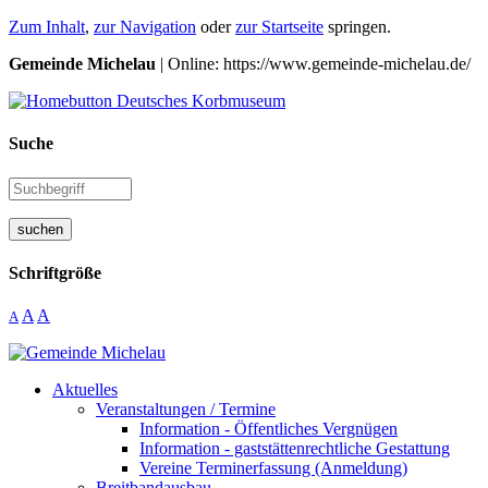
Zum Inhalt
,
zur Navigation
oder
zur Startseite
springen.
Gemeinde Michelau
| Online: https://www.gemeinde-michelau.de/
Suche
suchen
Schriftgröße
A
A
A
Aktuelles
Veranstaltungen / Termine
Information - Öffentliches Vergnügen
Information - gaststättenrechtliche Gestattung
Vereine Terminerfassung (Anmeldung)
Breitbandausbau