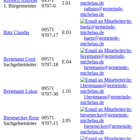
Robisch Andreas
09571
2.01
1. Bürgermeister
9707-0
rathaus@gemeinde-
michelau.de
09571
Bätz Claudia
E.03
9707-17
baetz@gemeinde-
michelau.de
Bergmann Gerd
09571
E.04
Sachgebietsleiter
9707-18
bergmann@gemeinde-
michelau.de
09571
Bergmann Lukas
1.10
9707-30
l.bergmann@gemeinde-
michelau.de
Biesenecker Rene
09571
2.05
Sachgebietsleiter
9707-15
biesenecker@gemeinde-
michelau.de