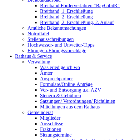
Breitband Förderverfahren "BayGibitR"
Breitband, 1. Erschließung
Breitband, 2. Erschließung
Breitband, 2. Erschließung, 2. Anlauf
Amtliche Bekanntmachungen
Notruftafel
Stellenausschreibungen
Hochwasser- und Unwetter-Tipps
Ehrungen-Ehrungsvorschläge
Rathaus & Service
Verwaltung
Was erledige ich wo
Ämter
Ansprechpartner
Formulare/Online-Anträge
Ver- und Entsorgung u.a. AZV
Steuern & Gebühren
Satzungen/ Verordnungen/ Richtlinien
Mitteilungen aus dem Rathaus
Gemeinderat
Mitglieder
Ausschüsse
Fraktionen
Sitzungstermine