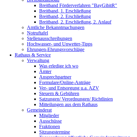
Breitband Förderverfahren "BayGibitR"
Breitband, 1. Erschließung
Breitband, 2. Erschließung
Breitband, 2. Erschließung, 2. Anlauf
Amtliche Bekanntmachungen
Notruftafel
Stellenausschreibungen
Hochwasser- und Unwetter-Tipps
Ehrungen-Ehrungsvorschläge
Rathaus & Service
Verwaltung
Was erledige ich wo
Ämter
Ansprechpartner
Formulare/Online-Anträge
Ver- und Entsorgung u.a. AZV
Steuern & Gebühren
Satzungen/ Verordnungen/ Richtlinien
Mitteilungen aus dem Rathaus
Gemeinderat
Mitglieder
Ausschüsse
Fraktionen
Sitzungstermine