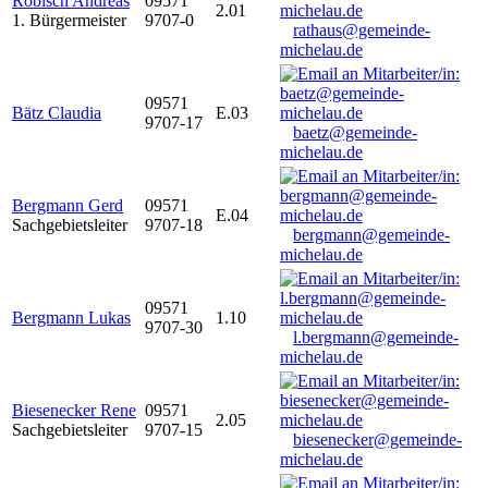
Robisch Andreas
09571
2.01
1. Bürgermeister
9707-0
rathaus@gemeinde-
michelau.de
09571
Bätz Claudia
E.03
9707-17
baetz@gemeinde-
michelau.de
Bergmann Gerd
09571
E.04
Sachgebietsleiter
9707-18
bergmann@gemeinde-
michelau.de
09571
Bergmann Lukas
1.10
9707-30
l.bergmann@gemeinde-
michelau.de
Biesenecker Rene
09571
2.05
Sachgebietsleiter
9707-15
biesenecker@gemeinde-
michelau.de