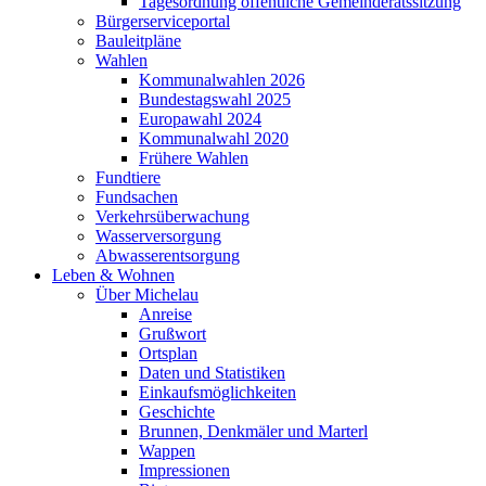
Tagesordnung öffentliche Gemeinderatssitzung
Bürgerserviceportal
Bauleitpläne
Wahlen
Kommunalwahlen 2026
Bundestagswahl 2025
Europawahl 2024
Kommunalwahl 2020
Frühere Wahlen
Fundtiere
Fundsachen
Verkehrsüberwachung
Wasserversorgung
Abwasserentsorgung
Leben & Wohnen
Über Michelau
Anreise
Grußwort
Ortsplan
Daten und Statistiken
Einkaufsmöglichkeiten
Geschichte
Brunnen, Denkmäler und Marterl
Wappen
Impressionen