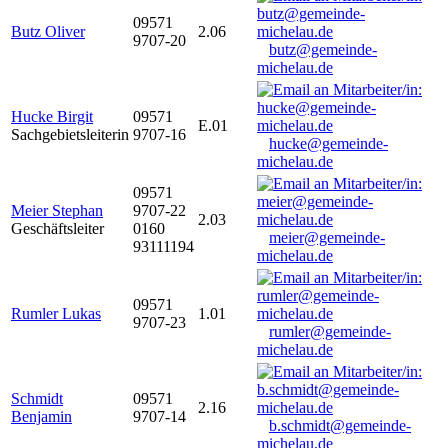
09571
Butz Oliver
2.06
9707-20
butz@gemeinde-
michelau.de
Hucke Birgit
09571
E.01
Sachgebietsleiterin
9707-16
hucke@gemeinde-
michelau.de
09571
Meier Stephan
9707-22
2.03
Geschäftsleiter
0160
meier@gemeinde-
93111194
michelau.de
09571
Rumler Lukas
1.01
9707-23
rumler@gemeinde-
michelau.de
Schmidt
09571
2.16
Benjamin
9707-14
b.schmidt@gemeinde-
michelau.de