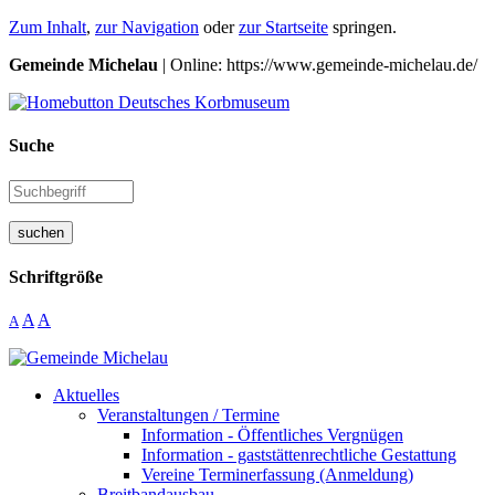
Zum Inhalt
,
zur Navigation
oder
zur Startseite
springen.
Gemeinde Michelau
| Online: https://www.gemeinde-michelau.de/
Suche
suchen
Schriftgröße
A
A
A
Aktuelles
Veranstaltungen / Termine
Information - Öffentliches Vergnügen
Information - gaststättenrechtliche Gestattung
Vereine Terminerfassung (Anmeldung)
Breitbandausbau