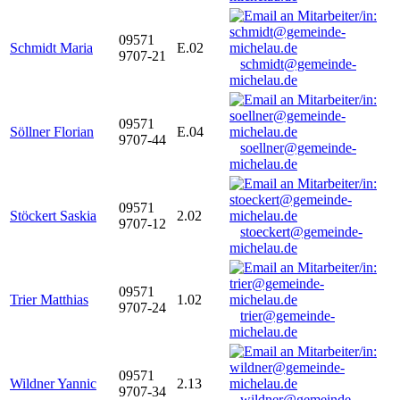
09571
Schmidt Maria
E.02
9707-21
schmidt@gemeinde-
michelau.de
09571
Söllner Florian
E.04
9707-44
soellner@gemeinde-
michelau.de
09571
Stöckert Saskia
2.02
9707-12
stoeckert@gemeinde-
michelau.de
09571
Trier Matthias
1.02
9707-24
trier@gemeinde-
michelau.de
09571
Wildner Yannic
2.13
9707-34
wildner@gemeinde-