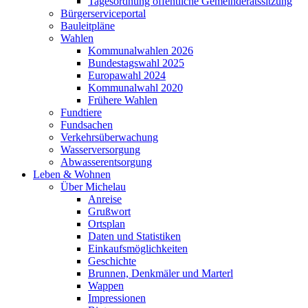
Tagesordnung öffentliche Gemeinderatssitzung
Bürgerserviceportal
Bauleitpläne
Wahlen
Kommunalwahlen 2026
Bundestagswahl 2025
Europawahl 2024
Kommunalwahl 2020
Frühere Wahlen
Fundtiere
Fundsachen
Verkehrsüberwachung
Wasserversorgung
Abwasserentsorgung
Leben & Wohnen
Über Michelau
Anreise
Grußwort
Ortsplan
Daten und Statistiken
Einkaufsmöglichkeiten
Geschichte
Brunnen, Denkmäler und Marterl
Wappen
Impressionen