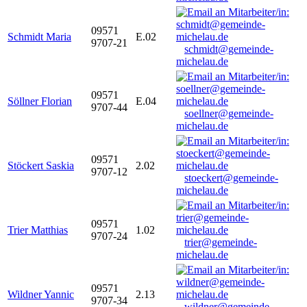
09571
Schmidt Maria
E.02
9707-21
schmidt@gemeinde-
michelau.de
09571
Söllner Florian
E.04
9707-44
soellner@gemeinde-
michelau.de
09571
Stöckert Saskia
2.02
9707-12
stoeckert@gemeinde-
michelau.de
09571
Trier Matthias
1.02
9707-24
trier@gemeinde-
michelau.de
09571
Wildner Yannic
2.13
9707-34
wildner@gemeinde-