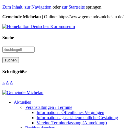
Zum Inhalt
,
zur Navigation
oder
zur Startseite
springen.
Gemeinde Michelau
| Online: https://www.gemeinde-michelau.de/
Suche
suchen
Schriftgröße
A
A
A
Aktuelles
Veranstaltungen / Termine
Information - Öffentliches Vergnügen
Information - gaststättenrechtliche Gestattung
Vereine Terminerfassung (Anmeldung)
Breitbandausbau