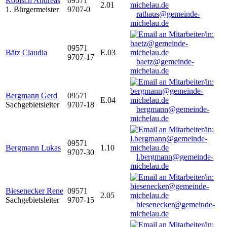
Robisch Andreas
09571
2.01
1. Bürgermeister
9707-0
rathaus@gemeinde-
michelau.de
09571
Bätz Claudia
E.03
9707-17
baetz@gemeinde-
michelau.de
Bergmann Gerd
09571
E.04
Sachgebietsleiter
9707-18
bergmann@gemeinde-
michelau.de
09571
Bergmann Lukas
1.10
9707-30
l.bergmann@gemeinde-
michelau.de
Biesenecker Rene
09571
2.05
Sachgebietsleiter
9707-15
biesenecker@gemeinde-
michelau.de