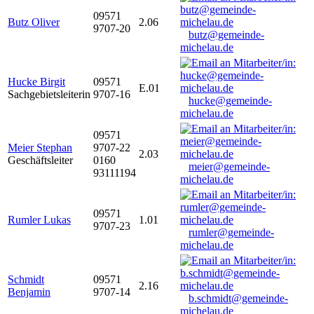
09571
Butz Oliver
2.06
9707-20
butz@gemeinde-
michelau.de
Hucke Birgit
09571
E.01
Sachgebietsleiterin
9707-16
hucke@gemeinde-
michelau.de
09571
Meier Stephan
9707-22
2.03
Geschäftsleiter
0160
meier@gemeinde-
93111194
michelau.de
09571
Rumler Lukas
1.01
9707-23
rumler@gemeinde-
michelau.de
Schmidt
09571
2.16
Benjamin
9707-14
b.schmidt@gemeinde-
michelau.de