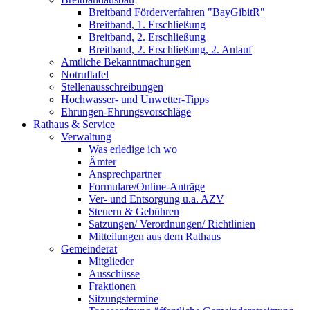
Breitband Förderverfahren "BayGibitR"
Breitband, 1. Erschließung
Breitband, 2. Erschließung
Breitband, 2. Erschließung, 2. Anlauf
Amtliche Bekanntmachungen
Notruftafel
Stellenausschreibungen
Hochwasser- und Unwetter-Tipps
Ehrungen-Ehrungsvorschläge
Rathaus & Service
Verwaltung
Was erledige ich wo
Ämter
Ansprechpartner
Formulare/Online-Anträge
Ver- und Entsorgung u.a. AZV
Steuern & Gebühren
Satzungen/ Verordnungen/ Richtlinien
Mitteilungen aus dem Rathaus
Gemeinderat
Mitglieder
Ausschüsse
Fraktionen
Sitzungstermine