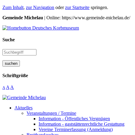
Zum Inhalt
,
zur Navigation
oder
zur Startseite
springen.
Gemeinde Michelau
| Online: https://www.gemeinde-michelau.de/
Suche
suchen
Schriftgröße
A
A
A
Aktuelles
Veranstaltungen / Termine
Information - Öffentliches Vergnügen
Information - gaststättenrechtliche Gestattung
Vereine Terminerfassung (Anmeldung)
Breitbandausbau