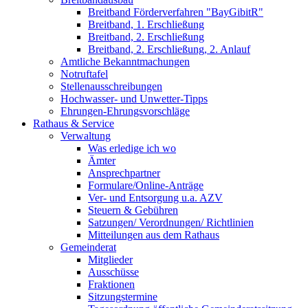
Breitband Förderverfahren "BayGibitR"
Breitband, 1. Erschließung
Breitband, 2. Erschließung
Breitband, 2. Erschließung, 2. Anlauf
Amtliche Bekanntmachungen
Notruftafel
Stellenausschreibungen
Hochwasser- und Unwetter-Tipps
Ehrungen-Ehrungsvorschläge
Rathaus & Service
Verwaltung
Was erledige ich wo
Ämter
Ansprechpartner
Formulare/Online-Anträge
Ver- und Entsorgung u.a. AZV
Steuern & Gebühren
Satzungen/ Verordnungen/ Richtlinien
Mitteilungen aus dem Rathaus
Gemeinderat
Mitglieder
Ausschüsse
Fraktionen
Sitzungstermine