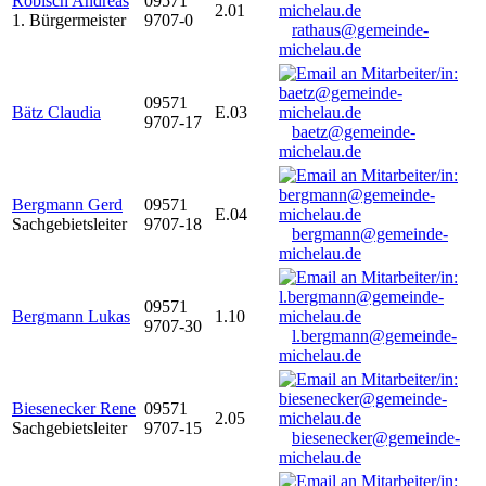
Robisch Andreas
09571
2.01
1. Bürgermeister
9707-0
rathaus@gemeinde-
michelau.de
09571
Bätz Claudia
E.03
9707-17
baetz@gemeinde-
michelau.de
Bergmann Gerd
09571
E.04
Sachgebietsleiter
9707-18
bergmann@gemeinde-
michelau.de
09571
Bergmann Lukas
1.10
9707-30
l.bergmann@gemeinde-
michelau.de
Biesenecker Rene
09571
2.05
Sachgebietsleiter
9707-15
biesenecker@gemeinde-
michelau.de