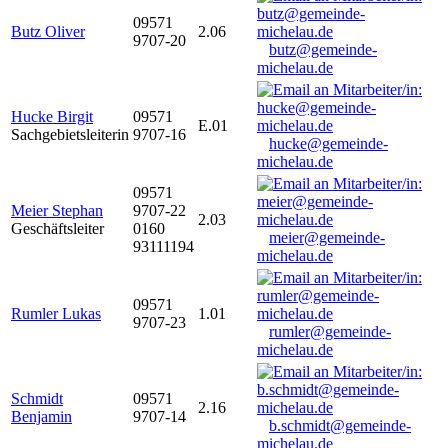
09571
Butz Oliver
2.06
9707-20
butz@gemeinde-
michelau.de
Hucke Birgit
09571
E.01
Sachgebietsleiterin
9707-16
hucke@gemeinde-
michelau.de
09571
Meier Stephan
9707-22
2.03
Geschäftsleiter
0160
meier@gemeinde-
93111194
michelau.de
09571
Rumler Lukas
1.01
9707-23
rumler@gemeinde-
michelau.de
Schmidt
09571
2.16
Benjamin
9707-14
b.schmidt@gemeinde-
michelau.de