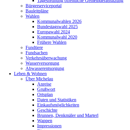
Tagesordnung öffentliche Gemeinderatssitzung
Bürgerserviceportal
Bauleitpläne
Wahlen
Kommunalwahlen 2026
Bundestagswahl 2025
Europawahl 2024
Kommunalwahl 2020
Frühere Wahlen
Fundtiere
Fundsachen
Verkehrsüberwachung
Wasserversorgung
Abwasserentsorgung
Leben & Wohnen
Über Michelau
Anreise
Grußwort
Ortsplan
Daten und Statistiken
Einkaufsmöglichkeiten
Geschichte
Brunnen, Denkmäler und Marterl
Wappen
Impressionen