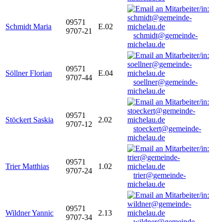
09571
Schmidt Maria
E.02
9707-21
schmidt@gemeinde-
michelau.de
09571
Söllner Florian
E.04
9707-44
soellner@gemeinde-
michelau.de
09571
Stöckert Saskia
2.02
9707-12
stoeckert@gemeinde-
michelau.de
09571
Trier Matthias
1.02
9707-24
trier@gemeinde-
michelau.de
09571
Wildner Yannic
2.13
9707-34
wildner@gemeinde-