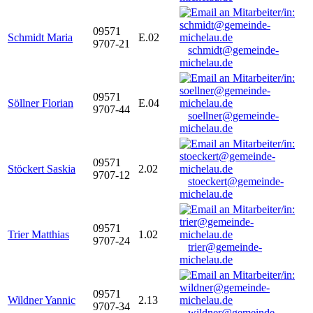
09571
Schmidt Maria
E.02
9707-21
schmidt@gemeinde-
michelau.de
09571
Söllner Florian
E.04
9707-44
soellner@gemeinde-
michelau.de
09571
Stöckert Saskia
2.02
9707-12
stoeckert@gemeinde-
michelau.de
09571
Trier Matthias
1.02
9707-24
trier@gemeinde-
michelau.de
09571
Wildner Yannic
2.13
9707-34
wildner@gemeinde-