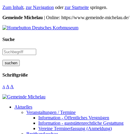
Zum Inhalt
,
zur Navigation
oder
zur Startseite
springen.
Gemeinde Michelau
| Online: https://www.gemeinde-michelau.de/
Suche
suchen
Schriftgröße
A
A
A
Aktuelles
Veranstaltungen / Termine
Information - Öffentliches Vergnügen
Information - gaststättenrechtliche Gestattung
Vereine Terminerfassung (Anmeldung)
Breitbandausbau