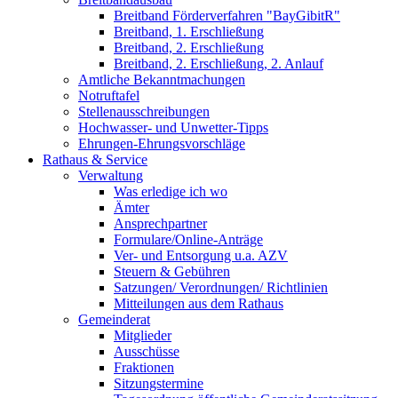
Breitband Förderverfahren "BayGibitR"
Breitband, 1. Erschließung
Breitband, 2. Erschließung
Breitband, 2. Erschließung, 2. Anlauf
Amtliche Bekanntmachungen
Notruftafel
Stellenausschreibungen
Hochwasser- und Unwetter-Tipps
Ehrungen-Ehrungsvorschläge
Rathaus & Service
Verwaltung
Was erledige ich wo
Ämter
Ansprechpartner
Formulare/Online-Anträge
Ver- und Entsorgung u.a. AZV
Steuern & Gebühren
Satzungen/ Verordnungen/ Richtlinien
Mitteilungen aus dem Rathaus
Gemeinderat
Mitglieder
Ausschüsse
Fraktionen
Sitzungstermine