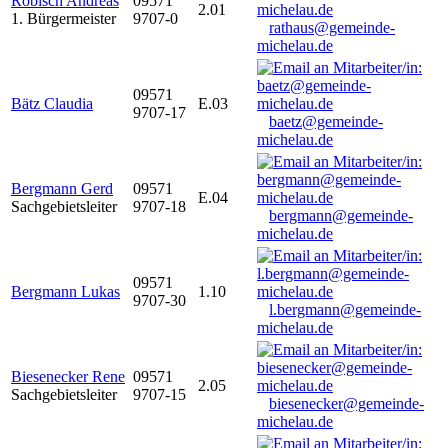
Robisch Andreas
09571
2.01
1. Bürgermeister
9707-0
rathaus@gemeinde-
michelau.de
09571
Bätz Claudia
E.03
9707-17
baetz@gemeinde-
michelau.de
Bergmann Gerd
09571
E.04
Sachgebietsleiter
9707-18
bergmann@gemeinde-
michelau.de
09571
Bergmann Lukas
1.10
9707-30
l.bergmann@gemeinde-
michelau.de
Biesenecker Rene
09571
2.05
Sachgebietsleiter
9707-15
biesenecker@gemeinde-
michelau.de