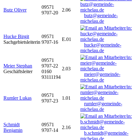
09571
Butz Oliver
2.06
9707-20
butz@gemeinde-
michelau.de
Hucke Birgit
09571
E.01
Sachgebietsleiterin
9707-16
hucke@gemeinde-
michelau.de
09571
Meier Stephan
9707-22
2.03
Geschäftsleiter
0160
meier@gemeinde-
93111194
michelau.de
09571
Rumler Lukas
1.01
9707-23
rumler@gemeinde-
michelau.de
Schmidt
09571
2.16
Benjamin
9707-14
b.schmidt@gemeinde-
michelau.de