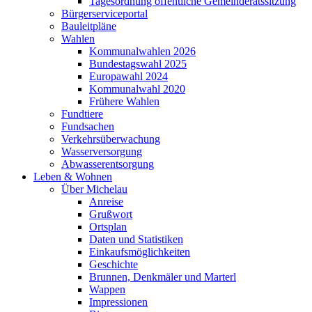
Tagesordnung öffentliche Gemeinderatssitzung
Bürgerserviceportal
Bauleitpläne
Wahlen
Kommunalwahlen 2026
Bundestagswahl 2025
Europawahl 2024
Kommunalwahl 2020
Frühere Wahlen
Fundtiere
Fundsachen
Verkehrsüberwachung
Wasserversorgung
Abwasserentsorgung
Leben & Wohnen
Über Michelau
Anreise
Grußwort
Ortsplan
Daten und Statistiken
Einkaufsmöglichkeiten
Geschichte
Brunnen, Denkmäler und Marterl
Wappen
Impressionen