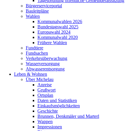
Tagesordnung öffentliche Gemeinderatssitzung
Bürgerserviceportal
Bauleitpläne
Wahlen
Kommunalwahlen 2026
Bundestagswahl 2025
Europawahl 2024
Kommunalwahl 2020
Frühere Wahlen
Fundtiere
Fundsachen
Verkehrsüberwachung
Wasserversorgung
Abwasserentsorgung
Leben & Wohnen
Über Michelau
Anreise
Grußwort
Ortsplan
Daten und Statistiken
Einkaufsmöglichkeiten
Geschichte
Brunnen, Denkmäler und Marterl
Wappen
Impressionen