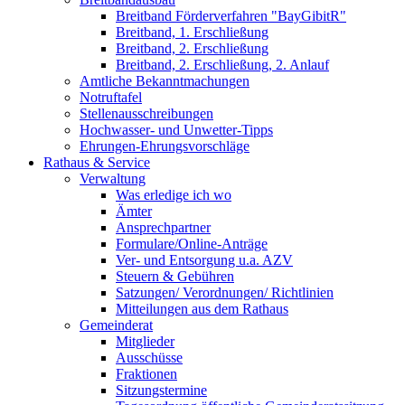
Breitband Förderverfahren "BayGibitR"
Breitband, 1. Erschließung
Breitband, 2. Erschließung
Breitband, 2. Erschließung, 2. Anlauf
Amtliche Bekanntmachungen
Notruftafel
Stellenausschreibungen
Hochwasser- und Unwetter-Tipps
Ehrungen-Ehrungsvorschläge
Rathaus & Service
Verwaltung
Was erledige ich wo
Ämter
Ansprechpartner
Formulare/Online-Anträge
Ver- und Entsorgung u.a. AZV
Steuern & Gebühren
Satzungen/ Verordnungen/ Richtlinien
Mitteilungen aus dem Rathaus
Gemeinderat
Mitglieder
Ausschüsse
Fraktionen
Sitzungstermine