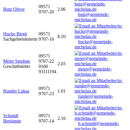
09571
Butz Oliver
2.06
9707-20
butz@gemeinde-
michelau.de
Hucke Birgit
09571
E.01
Sachgebietsleiterin
9707-16
hucke@gemeinde-
michelau.de
09571
Meier Stephan
9707-22
2.03
Geschäftsleiter
0160
meier@gemeinde-
93111194
michelau.de
09571
Rumler Lukas
1.01
9707-23
rumler@gemeinde-
michelau.de
Schmidt
09571
2.16
Benjamin
9707-14
b.schmidt@gemeinde-
michelau.de