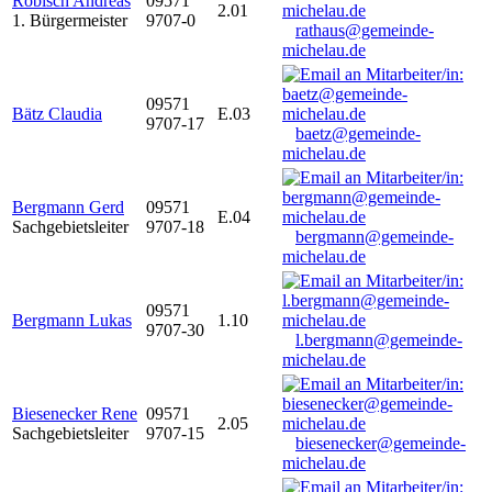
Robisch Andreas
09571
2.01
1. Bürgermeister
9707-0
rathaus@gemeinde-
michelau.de
09571
Bätz Claudia
E.03
9707-17
baetz@gemeinde-
michelau.de
Bergmann Gerd
09571
E.04
Sachgebietsleiter
9707-18
bergmann@gemeinde-
michelau.de
09571
Bergmann Lukas
1.10
9707-30
l.bergmann@gemeinde-
michelau.de
Biesenecker Rene
09571
2.05
Sachgebietsleiter
9707-15
biesenecker@gemeinde-
michelau.de