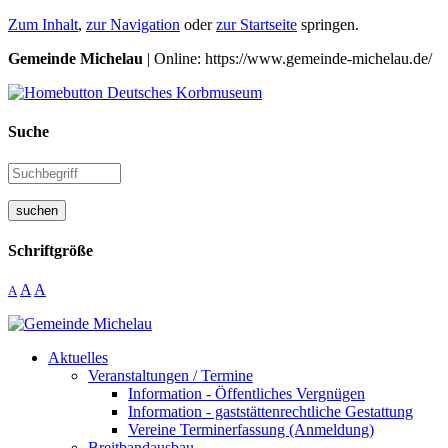
Zum Inhalt
,
zur Navigation
oder
zur Startseite
springen.
Gemeinde Michelau
| Online: https://www.gemeinde-michelau.de/
Suche
suchen
Schriftgröße
A
A
A
Aktuelles
Veranstaltungen / Termine
Information - Öffentliches Vergnügen
Information - gaststättenrechtliche Gestattung
Vereine Terminerfassung (Anmeldung)
Breitbandausbau