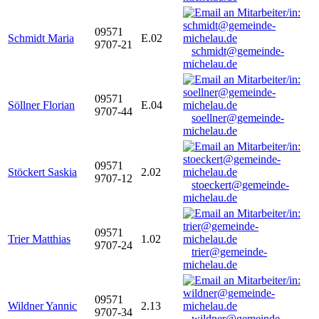
09571
Schmidt Maria
E.02
9707-21
schmidt@gemeinde-
michelau.de
09571
Söllner Florian
E.04
9707-44
soellner@gemeinde-
michelau.de
09571
Stöckert Saskia
2.02
9707-12
stoeckert@gemeinde-
michelau.de
09571
Trier Matthias
1.02
9707-24
trier@gemeinde-
michelau.de
09571
Wildner Yannic
2.13
9707-34
wildner@gemeinde-