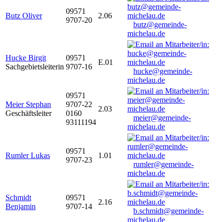
09571
Butz Oliver
2.06
9707-20
butz@gemeinde-
michelau.de
Hucke Birgit
09571
E.01
Sachgebietsleiterin
9707-16
hucke@gemeinde-
michelau.de
09571
Meier Stephan
9707-22
2.03
Geschäftsleiter
0160
meier@gemeinde-
93111194
michelau.de
09571
Rumler Lukas
1.01
9707-23
rumler@gemeinde-
michelau.de
Schmidt
09571
2.16
Benjamin
9707-14
b.schmidt@gemeinde-
michelau.de