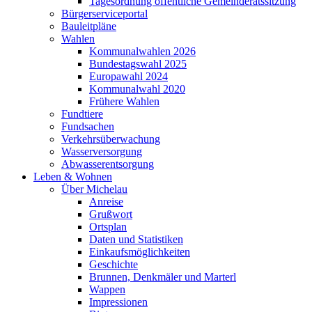
Tagesordnung öffentliche Gemeinderatssitzung
Bürgerserviceportal
Bauleitpläne
Wahlen
Kommunalwahlen 2026
Bundestagswahl 2025
Europawahl 2024
Kommunalwahl 2020
Frühere Wahlen
Fundtiere
Fundsachen
Verkehrsüberwachung
Wasserversorgung
Abwasserentsorgung
Leben & Wohnen
Über Michelau
Anreise
Grußwort
Ortsplan
Daten und Statistiken
Einkaufsmöglichkeiten
Geschichte
Brunnen, Denkmäler und Marterl
Wappen
Impressionen