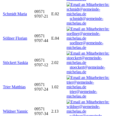
09571
Schmidt Maria
E.02
9707-21
schmidt@gemeinde-
michelau.de
09571
Söllner Florian
E.04
9707-44
soellner@gemeinde-
michelau.de
09571
Stöckert Saskia
2.02
9707-12
stoeckert@gemeinde-
michelau.de
09571
Trier Matthias
1.02
9707-24
trier@gemeinde-
michelau.de
09571
Wildner Yannic
2.13
9707-34
wildner@gemeinde-