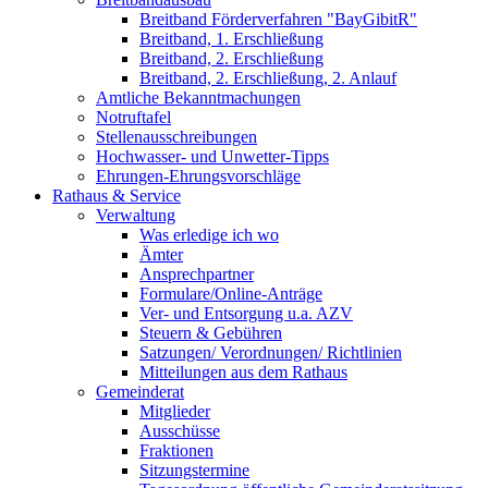
Breitband Förderverfahren "BayGibitR"
Breitband, 1. Erschließung
Breitband, 2. Erschließung
Breitband, 2. Erschließung, 2. Anlauf
Amtliche Bekanntmachungen
Notruftafel
Stellenausschreibungen
Hochwasser- und Unwetter-Tipps
Ehrungen-Ehrungsvorschläge
Rathaus & Service
Verwaltung
Was erledige ich wo
Ämter
Ansprechpartner
Formulare/Online-Anträge
Ver- und Entsorgung u.a. AZV
Steuern & Gebühren
Satzungen/ Verordnungen/ Richtlinien
Mitteilungen aus dem Rathaus
Gemeinderat
Mitglieder
Ausschüsse
Fraktionen
Sitzungstermine