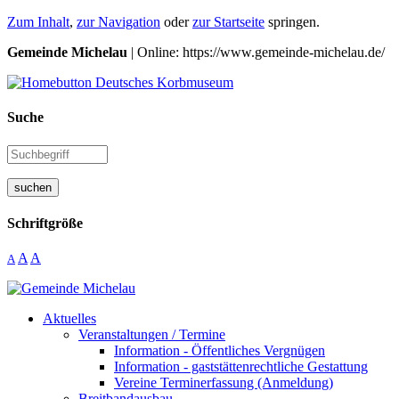
Zum Inhalt
,
zur Navigation
oder
zur Startseite
springen.
Gemeinde Michelau
| Online: https://www.gemeinde-michelau.de/
Suche
suchen
Schriftgröße
A
A
A
Aktuelles
Veranstaltungen / Termine
Information - Öffentliches Vergnügen
Information - gaststättenrechtliche Gestattung
Vereine Terminerfassung (Anmeldung)
Breitbandausbau