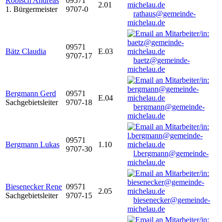
Robisch Andreas
09571
2.01
1. Bürgermeister
9707-0
rathaus@gemeinde-
michelau.de
09571
Bätz Claudia
E.03
9707-17
baetz@gemeinde-
michelau.de
Bergmann Gerd
09571
E.04
Sachgebietsleiter
9707-18
bergmann@gemeinde-
michelau.de
09571
Bergmann Lukas
1.10
9707-30
l.bergmann@gemeinde-
michelau.de
Biesenecker Rene
09571
2.05
Sachgebietsleiter
9707-15
biesenecker@gemeinde-
michelau.de