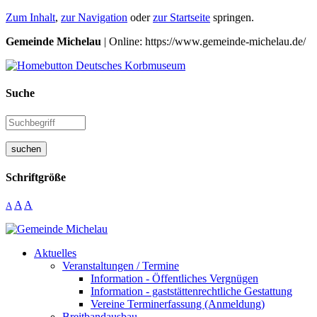
Zum Inhalt
,
zur Navigation
oder
zur Startseite
springen.
Gemeinde Michelau
| Online: https://www.gemeinde-michelau.de/
Suche
suchen
Schriftgröße
A
A
A
Aktuelles
Veranstaltungen / Termine
Information - Öffentliches Vergnügen
Information - gaststättenrechtliche Gestattung
Vereine Terminerfassung (Anmeldung)
Breitbandausbau