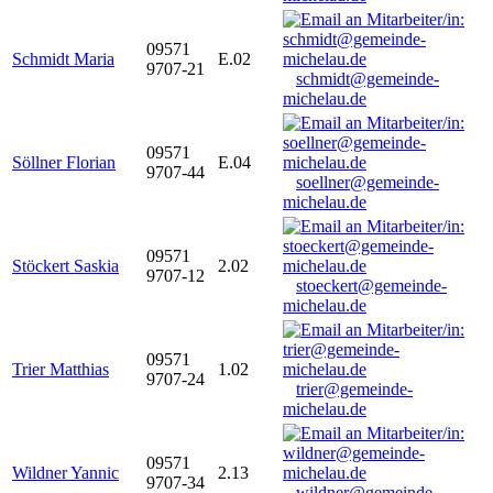
09571
Schmidt Maria
E.02
9707-21
schmidt@gemeinde-
michelau.de
09571
Söllner Florian
E.04
9707-44
soellner@gemeinde-
michelau.de
09571
Stöckert Saskia
2.02
9707-12
stoeckert@gemeinde-
michelau.de
09571
Trier Matthias
1.02
9707-24
trier@gemeinde-
michelau.de
09571
Wildner Yannic
2.13
9707-34
wildner@gemeinde-