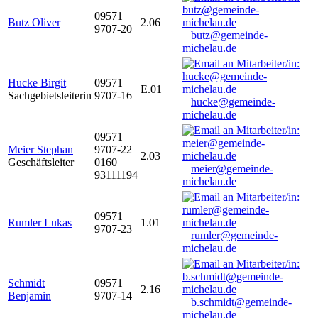
09571
Butz Oliver
2.06
9707-20
butz@gemeinde-
michelau.de
Hucke Birgit
09571
E.01
Sachgebietsleiterin
9707-16
hucke@gemeinde-
michelau.de
09571
Meier Stephan
9707-22
2.03
Geschäftsleiter
0160
meier@gemeinde-
93111194
michelau.de
09571
Rumler Lukas
1.01
9707-23
rumler@gemeinde-
michelau.de
Schmidt
09571
2.16
Benjamin
9707-14
b.schmidt@gemeinde-
michelau.de