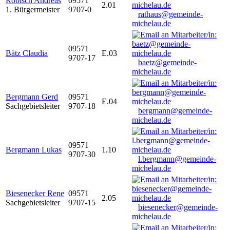
Robisch Andreas
09571
2.01
1. Bürgermeister
9707-0
rathaus@gemeinde-
michelau.de
09571
Bätz Claudia
E.03
9707-17
baetz@gemeinde-
michelau.de
Bergmann Gerd
09571
E.04
Sachgebietsleiter
9707-18
bergmann@gemeinde-
michelau.de
09571
Bergmann Lukas
1.10
9707-30
l.bergmann@gemeinde-
michelau.de
Biesenecker Rene
09571
2.05
Sachgebietsleiter
9707-15
biesenecker@gemeinde-
michelau.de