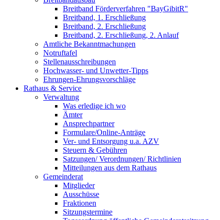
Breitband Förderverfahren "BayGibitR"
Breitband, 1. Erschließung
Breitband, 2. Erschließung
Breitband, 2. Erschließung, 2. Anlauf
Amtliche Bekanntmachungen
Notruftafel
Stellenausschreibungen
Hochwasser- und Unwetter-Tipps
Ehrungen-Ehrungsvorschläge
Rathaus & Service
Verwaltung
Was erledige ich wo
Ämter
Ansprechpartner
Formulare/Online-Anträge
Ver- und Entsorgung u.a. AZV
Steuern & Gebühren
Satzungen/ Verordnungen/ Richtlinien
Mitteilungen aus dem Rathaus
Gemeinderat
Mitglieder
Ausschüsse
Fraktionen
Sitzungstermine