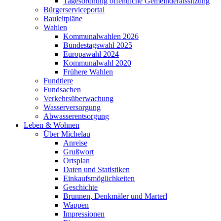
Tagesordnung öffentliche Gemeinderatssitzung
Bürgerserviceportal
Bauleitpläne
Wahlen
Kommunalwahlen 2026
Bundestagswahl 2025
Europawahl 2024
Kommunalwahl 2020
Frühere Wahlen
Fundtiere
Fundsachen
Verkehrsüberwachung
Wasserversorgung
Abwasserentsorgung
Leben & Wohnen
Über Michelau
Anreise
Grußwort
Ortsplan
Daten und Statistiken
Einkaufsmöglichkeiten
Geschichte
Brunnen, Denkmäler und Marterl
Wappen
Impressionen