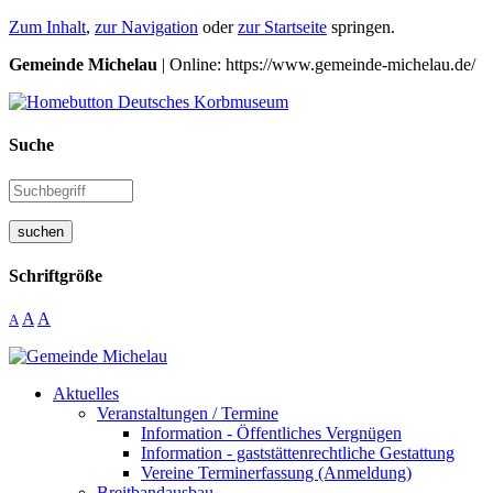
Zum Inhalt
,
zur Navigation
oder
zur Startseite
springen.
Gemeinde Michelau
| Online: https://www.gemeinde-michelau.de/
Suche
suchen
Schriftgröße
A
A
A
Aktuelles
Veranstaltungen / Termine
Information - Öffentliches Vergnügen
Information - gaststättenrechtliche Gestattung
Vereine Terminerfassung (Anmeldung)
Breitbandausbau