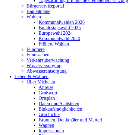
Tagesordnung öffentliche Gemeinderatssitzung
Bürgerserviceportal
Bauleitpläne
Wahlen
Kommunalwahlen 2026
Bundestagswahl 2025
Europawahl 2024
Kommunalwahl 2020
Frühere Wahlen
Fundtiere
Fundsachen
Verkehrsüberwachung
Wasserversorgung
Abwasserentsorgung
Leben & Wohnen
Über Michelau
Anreise
Grußwort
Ortsplan
Daten und Statistiken
Einkaufsmöglichkeiten
Geschichte
Brunnen, Denkmäler und Marterl
Wappen
Impressionen