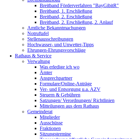
Breitband Förderverfahren "BayGibitR"
Breitband, 1. Erschließung
Breitband, 2. Erschließung
Breitband, 2. Erschließung, 2. Anlauf
Amtliche Bekanntmachungen
Notruftafel
Stellenausschreibungen
Hochwasser- und Unwetter-Tipps
Ehrungen-Ehrungsvorschläge
Rathaus & Service
Verwaltung
Was erledige ich wo
Ämter
Ansprechpartner
Formulare/Online-Anträge
Ver- und Entsorgung u.a. AZV
Steuern & Gebühren
Satzungen/ Verordnungen/ Richtlinien
Mitteilungen aus dem Rathaus
Gemeinderat
Mitglieder
Ausschüsse
Fraktionen
Sitzungstermine