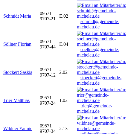
09571
Schmidt Maria
E.02
9707-21
schmidt@gemeinde-
michelau.de
09571
Söllner Florian
E.04
9707-44
soellner@gemeinde-
michelau.de
09571
Stöckert Saskia
2.02
9707-12
stoeckert@gemeinde-
michelau.de
09571
Trier Matthias
1.02
9707-24
trier@gemeinde-
michelau.de
09571
Wildner Yannic
2.13
9707-34
wildner@gemeinde-