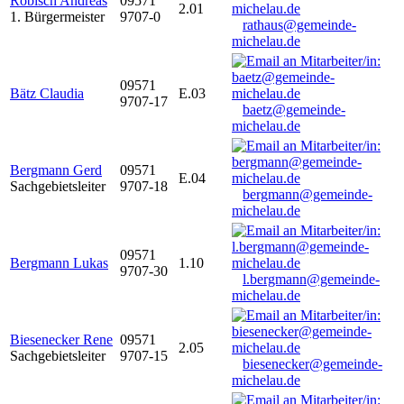
Robisch Andreas
09571
2.01
1. Bürgermeister
9707-0
rathaus@gemeinde-
michelau.de
09571
Bätz Claudia
E.03
9707-17
baetz@gemeinde-
michelau.de
Bergmann Gerd
09571
E.04
Sachgebietsleiter
9707-18
bergmann@gemeinde-
michelau.de
09571
Bergmann Lukas
1.10
9707-30
l.bergmann@gemeinde-
michelau.de
Biesenecker Rene
09571
2.05
Sachgebietsleiter
9707-15
biesenecker@gemeinde-
michelau.de