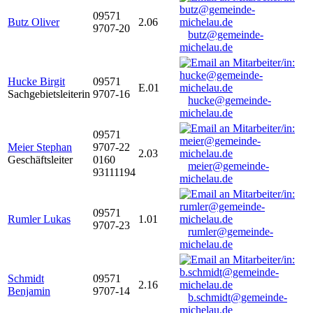
09571
Butz Oliver
2.06
9707-20
butz@gemeinde-
michelau.de
Hucke Birgit
09571
E.01
Sachgebietsleiterin
9707-16
hucke@gemeinde-
michelau.de
09571
Meier Stephan
9707-22
2.03
Geschäftsleiter
0160
meier@gemeinde-
93111194
michelau.de
09571
Rumler Lukas
1.01
9707-23
rumler@gemeinde-
michelau.de
Schmidt
09571
2.16
Benjamin
9707-14
b.schmidt@gemeinde-
michelau.de