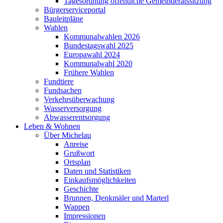
Tagesordnung öffentliche Gemeinderatssitzung
Bürgerserviceportal
Bauleitpläne
Wahlen
Kommunalwahlen 2026
Bundestagswahl 2025
Europawahl 2024
Kommunalwahl 2020
Frühere Wahlen
Fundtiere
Fundsachen
Verkehrsüberwachung
Wasserversorgung
Abwasserentsorgung
Leben & Wohnen
Über Michelau
Anreise
Grußwort
Ortsplan
Daten und Statistiken
Einkaufsmöglichkeiten
Geschichte
Brunnen, Denkmäler und Marterl
Wappen
Impressionen