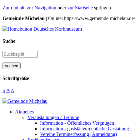
Zum Inhalt
,
zur Navigation
oder
zur Startseite
springen.
Gemeinde Michelau
| Online: https://www.gemeinde-michelau.de/
Suche
suchen
Schriftgröße
A
A
A
Aktuelles
Veranstaltungen / Termine
Information - Öffentliches Vergnügen
Information - gaststättenrechtliche Gestattung
Vereine Terminerfassung (Anmeldung)
Breitbandausbau