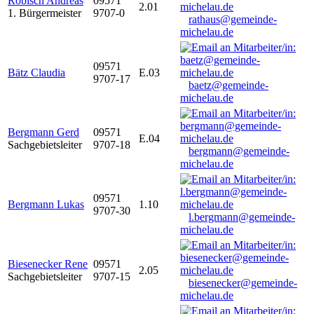
Robisch Andreas
09571
2.01
1. Bürgermeister
9707-0
rathaus@gemeinde-
michelau.de
09571
Bätz Claudia
E.03
9707-17
baetz@gemeinde-
michelau.de
Bergmann Gerd
09571
E.04
Sachgebietsleiter
9707-18
bergmann@gemeinde-
michelau.de
09571
Bergmann Lukas
1.10
9707-30
l.bergmann@gemeinde-
michelau.de
Biesenecker Rene
09571
2.05
Sachgebietsleiter
9707-15
biesenecker@gemeinde-
michelau.de