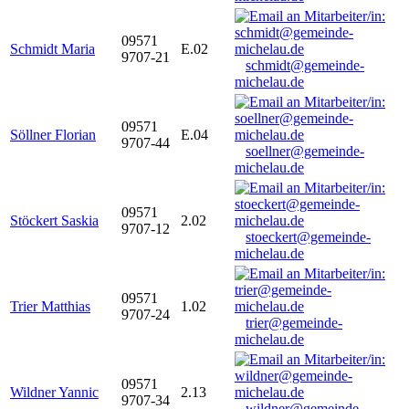
09571
Schmidt Maria
E.02
9707-21
schmidt@gemeinde-
michelau.de
09571
Söllner Florian
E.04
9707-44
soellner@gemeinde-
michelau.de
09571
Stöckert Saskia
2.02
9707-12
stoeckert@gemeinde-
michelau.de
09571
Trier Matthias
1.02
9707-24
trier@gemeinde-
michelau.de
09571
Wildner Yannic
2.13
9707-34
wildner@gemeinde-