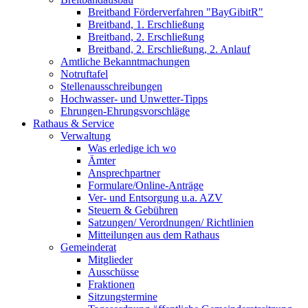
Breitband Förderverfahren "BayGibitR"
Breitband, 1. Erschließung
Breitband, 2. Erschließung
Breitband, 2. Erschließung, 2. Anlauf
Amtliche Bekanntmachungen
Notruftafel
Stellenausschreibungen
Hochwasser- und Unwetter-Tipps
Ehrungen-Ehrungsvorschläge
Rathaus & Service
Verwaltung
Was erledige ich wo
Ämter
Ansprechpartner
Formulare/Online-Anträge
Ver- und Entsorgung u.a. AZV
Steuern & Gebühren
Satzungen/ Verordnungen/ Richtlinien
Mitteilungen aus dem Rathaus
Gemeinderat
Mitglieder
Ausschüsse
Fraktionen
Sitzungstermine