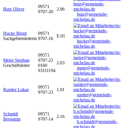
09571
Butz Oliver
2.06
9707-20
butz@gemeinde-
michelau.de
Hucke Birgit
09571
E.01
Sachgebietsleiterin
9707-16
hucke@gemeinde-
michelau.de
09571
Meier Stephan
9707-22
2.03
Geschäftsleiter
0160
meier@gemeinde-
93111194
michelau.de
09571
Rumler Lukas
1.01
9707-23
rumler@gemeinde-
michelau.de
Schmidt
09571
2.16
Benjamin
9707-14
b.schmidt@gemeinde-
michelau.de