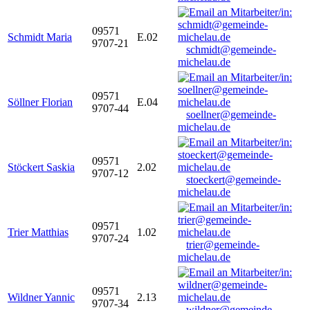
09571
Schmidt Maria
E.02
9707-21
schmidt@gemeinde-
michelau.de
09571
Söllner Florian
E.04
9707-44
soellner@gemeinde-
michelau.de
09571
Stöckert Saskia
2.02
9707-12
stoeckert@gemeinde-
michelau.de
09571
Trier Matthias
1.02
9707-24
trier@gemeinde-
michelau.de
09571
Wildner Yannic
2.13
9707-34
wildner@gemeinde-