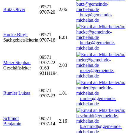
09571
Butz Oliver
2.06
9707-20
butz@gemeinde-
michelau.de
Hucke Birgit
09571
E.01
Sachgebietsleiterin
9707-16
hucke@gemeinde-
michelau.de
09571
Meier Stephan
9707-22
2.03
Geschäftsleiter
0160
meier@gemeinde-
93111194
michelau.de
09571
Rumler Lukas
1.01
9707-23
rumler@gemeinde-
michelau.de
Schmidt
09571
2.16
Benjamin
9707-14
b.schmidt@gemeinde-
michelau.de