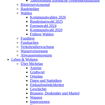
Tagesordnung öffentliche Gemeinderatssitzung
Bürgerserviceportal
Bauleitpläne
Wahlen
Kommunalwahlen 2026
Bundestagswahl 2025
Europawahl 2024
Kommunalwahl 2020
Frühere Wahlen
Fundtiere
Fundsachen
Verkehrsüberwachung
Wasserversorgung
Abwasserentsorgung
Leben & Wohnen
Über Michelau
Anreise
Grußwort
Ortsplan
Daten und Statistiken
Einkaufsmöglichkeiten
Geschichte
Brunnen, Denkmäler und Marterl
Wappen
Impressionen