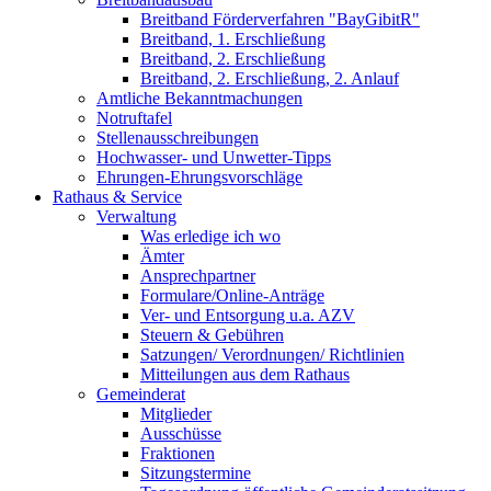
Breitband Förderverfahren "BayGibitR"
Breitband, 1. Erschließung
Breitband, 2. Erschließung
Breitband, 2. Erschließung, 2. Anlauf
Amtliche Bekanntmachungen
Notruftafel
Stellenausschreibungen
Hochwasser- und Unwetter-Tipps
Ehrungen-Ehrungsvorschläge
Rathaus & Service
Verwaltung
Was erledige ich wo
Ämter
Ansprechpartner
Formulare/Online-Anträge
Ver- und Entsorgung u.a. AZV
Steuern & Gebühren
Satzungen/ Verordnungen/ Richtlinien
Mitteilungen aus dem Rathaus
Gemeinderat
Mitglieder
Ausschüsse
Fraktionen
Sitzungstermine