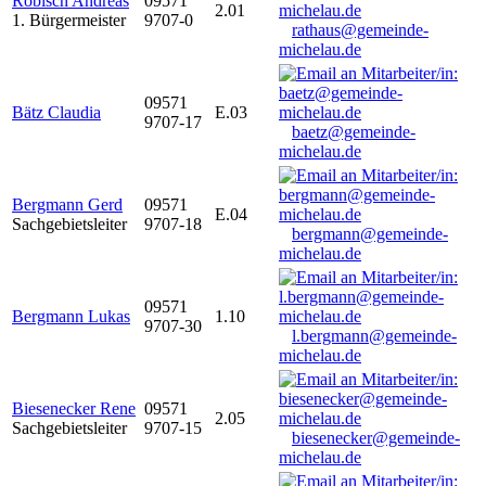
Robisch Andreas
09571
2.01
1. Bürgermeister
9707-0
rathaus@gemeinde-
michelau.de
09571
Bätz Claudia
E.03
9707-17
baetz@gemeinde-
michelau.de
Bergmann Gerd
09571
E.04
Sachgebietsleiter
9707-18
bergmann@gemeinde-
michelau.de
09571
Bergmann Lukas
1.10
9707-30
l.bergmann@gemeinde-
michelau.de
Biesenecker Rene
09571
2.05
Sachgebietsleiter
9707-15
biesenecker@gemeinde-
michelau.de