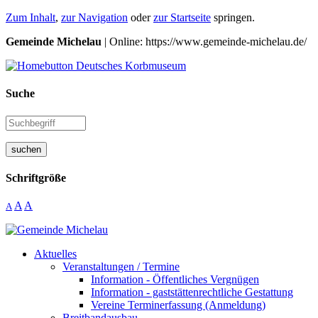
Zum Inhalt
,
zur Navigation
oder
zur Startseite
springen.
Gemeinde Michelau
| Online: https://www.gemeinde-michelau.de/
Suche
suchen
Schriftgröße
A
A
A
Aktuelles
Veranstaltungen / Termine
Information - Öffentliches Vergnügen
Information - gaststättenrechtliche Gestattung
Vereine Terminerfassung (Anmeldung)
Breitbandausbau