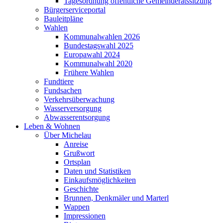
Tagesordnung öffentliche Gemeinderatssitzung
Bürgerserviceportal
Bauleitpläne
Wahlen
Kommunalwahlen 2026
Bundestagswahl 2025
Europawahl 2024
Kommunalwahl 2020
Frühere Wahlen
Fundtiere
Fundsachen
Verkehrsüberwachung
Wasserversorgung
Abwasserentsorgung
Leben & Wohnen
Über Michelau
Anreise
Grußwort
Ortsplan
Daten und Statistiken
Einkaufsmöglichkeiten
Geschichte
Brunnen, Denkmäler und Marterl
Wappen
Impressionen