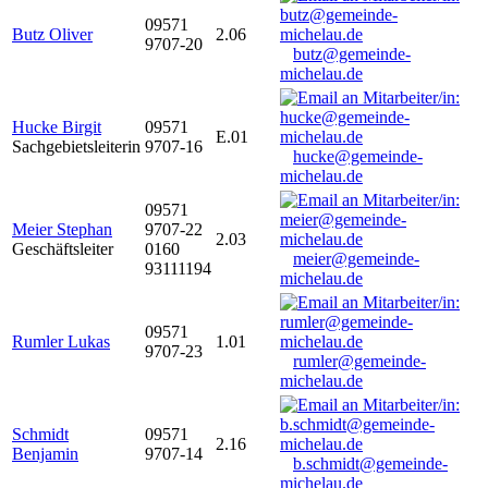
09571
Butz Oliver
2.06
9707-20
butz@gemeinde-
michelau.de
Hucke Birgit
09571
E.01
Sachgebietsleiterin
9707-16
hucke@gemeinde-
michelau.de
09571
Meier Stephan
9707-22
2.03
Geschäftsleiter
0160
meier@gemeinde-
93111194
michelau.de
09571
Rumler Lukas
1.01
9707-23
rumler@gemeinde-
michelau.de
Schmidt
09571
2.16
Benjamin
9707-14
b.schmidt@gemeinde-
michelau.de