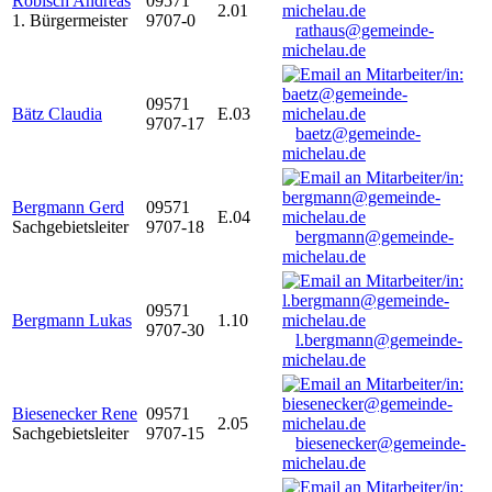
Robisch Andreas
09571
2.01
1. Bürgermeister
9707-0
rathaus@gemeinde-
michelau.de
09571
Bätz Claudia
E.03
9707-17
baetz@gemeinde-
michelau.de
Bergmann Gerd
09571
E.04
Sachgebietsleiter
9707-18
bergmann@gemeinde-
michelau.de
09571
Bergmann Lukas
1.10
9707-30
l.bergmann@gemeinde-
michelau.de
Biesenecker Rene
09571
2.05
Sachgebietsleiter
9707-15
biesenecker@gemeinde-
michelau.de