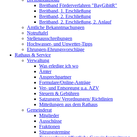
Breitband Förderverfahren "BayGibitR"
Breitband, 1. Erschließung
Breitband, 2. Erschließung
Breitband, 2. Erschließung, 2. Anlauf
Amtliche Bekanntmachungen
Notruftafel
Stellenausschreibungen
Hochwasser- und Unwetter-Tipps
Ehrungen-Ehrungsvorschläge
Rathaus & Service
Verwaltung
Was erledige ich wo
Ämter
Ansprechpartner
Formulare/Online-Anträge
Ver- und Entsorgung u.a. AZV
Steuern & Gebühren
Satzungen/ Verordnungen/ Richtlinien
Mitteilungen aus dem Rathaus
Gemeinderat
Mitglieder
Ausschüsse
Fraktionen
Sitzungstermine