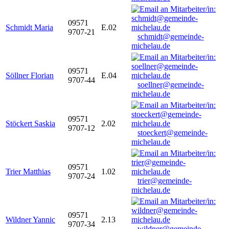
09571
Schmidt Maria
E.02
9707-21
schmidt@gemeinde-
michelau.de
09571
Söllner Florian
E.04
9707-44
soellner@gemeinde-
michelau.de
09571
Stöckert Saskia
2.02
9707-12
stoeckert@gemeinde-
michelau.de
09571
Trier Matthias
1.02
9707-24
trier@gemeinde-
michelau.de
09571
Wildner Yannic
2.13
9707-34
wildner@gemeinde-