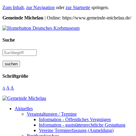
Zum Inhalt
,
zur Navigation
oder
zur Startseite
springen.
Gemeinde Michelau
| Online: https://www.gemeinde-michelau.de/
Suche
suchen
Schriftgröße
A
A
A
Aktuelles
Veranstaltungen / Termine
Information - Öffentliches Vergnügen
Information - gaststättenrechtliche Gestattung
Vereine Terminerfassung (Anmeldung)
Breitbandausbau