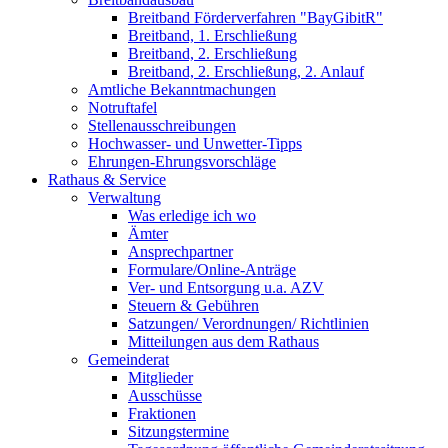
Breitband Förderverfahren "BayGibitR"
Breitband, 1. Erschließung
Breitband, 2. Erschließung
Breitband, 2. Erschließung, 2. Anlauf
Amtliche Bekanntmachungen
Notruftafel
Stellenausschreibungen
Hochwasser- und Unwetter-Tipps
Ehrungen-Ehrungsvorschläge
Rathaus & Service
Verwaltung
Was erledige ich wo
Ämter
Ansprechpartner
Formulare/Online-Anträge
Ver- und Entsorgung u.a. AZV
Steuern & Gebühren
Satzungen/ Verordnungen/ Richtlinien
Mitteilungen aus dem Rathaus
Gemeinderat
Mitglieder
Ausschüsse
Fraktionen
Sitzungstermine