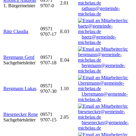
Robisch Andreas
09571
2.01
1. Bürgermeister
9707-0
rathaus@gemeinde-
michelau.de
09571
Bätz Claudia
E.03
9707-17
baetz@gemeinde-
michelau.de
Bergmann Gerd
09571
E.04
Sachgebietsleiter
9707-18
bergmann@gemeinde-
michelau.de
09571
Bergmann Lukas
1.10
9707-30
l.bergmann@gemeinde-
michelau.de
Biesenecker Rene
09571
2.05
Sachgebietsleiter
9707-15
biesenecker@gemeinde-
michelau.de