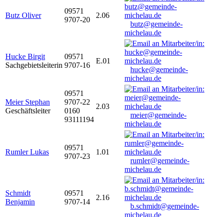
09571
Butz Oliver
2.06
9707-20
butz@gemeinde-
michelau.de
Hucke Birgit
09571
E.01
Sachgebietsleiterin
9707-16
hucke@gemeinde-
michelau.de
09571
Meier Stephan
9707-22
2.03
Geschäftsleiter
0160
meier@gemeinde-
93111194
michelau.de
09571
Rumler Lukas
1.01
9707-23
rumler@gemeinde-
michelau.de
Schmidt
09571
2.16
Benjamin
9707-14
b.schmidt@gemeinde-
michelau.de