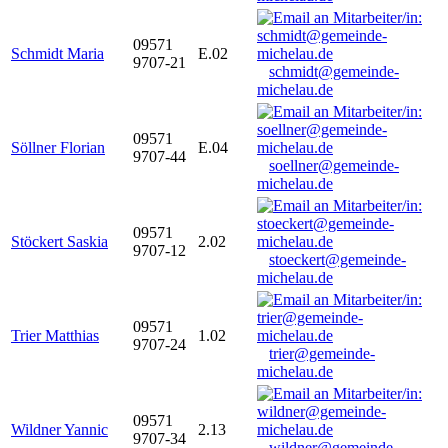
09571
Schmidt Maria
E.02
9707-21
schmidt@gemeinde-
michelau.de
09571
Söllner Florian
E.04
9707-44
soellner@gemeinde-
michelau.de
09571
Stöckert Saskia
2.02
9707-12
stoeckert@gemeinde-
michelau.de
09571
Trier Matthias
1.02
9707-24
trier@gemeinde-
michelau.de
09571
Wildner Yannic
2.13
9707-34
wildner@gemeinde-