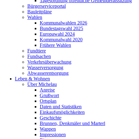
Tagesordnung öffentliche Gemeinderatssitzung
Bürgerserviceportal
Bauleitpläne
Wahlen
Kommunalwahlen 2026
Bundestagswahl 2025
Europawahl 2024
Kommunalwahl 2020
Frühere Wahlen
Fundtiere
Fundsachen
Verkehrsüberwachung
Wasserversorgung
Abwasserentsorgung
Leben & Wohnen
Über Michelau
Anreise
Grußwort
Ortsplan
Daten und Statistiken
Einkaufsmöglichkeiten
Geschichte
Brunnen, Denkmäler und Marterl
Wappen
Impressionen