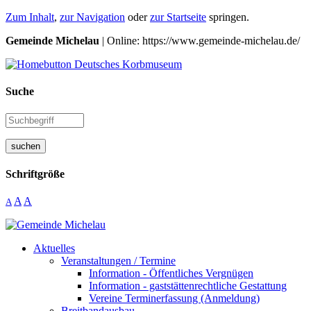
Zum Inhalt
,
zur Navigation
oder
zur Startseite
springen.
Gemeinde Michelau
| Online: https://www.gemeinde-michelau.de/
Suche
suchen
Schriftgröße
A
A
A
Aktuelles
Veranstaltungen / Termine
Information - Öffentliches Vergnügen
Information - gaststättenrechtliche Gestattung
Vereine Terminerfassung (Anmeldung)
Breitbandausbau