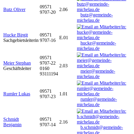
09571
Butz Oliver
2.06
9707-20
butz@gemeinde-
michelau.de
Hucke Birgit
09571
E.01
Sachgebietsleiterin
9707-16
hucke@gemeinde-
michelau.de
09571
Meier Stephan
9707-22
2.03
Geschäftsleiter
0160
meier@gemeinde-
93111194
michelau.de
09571
Rumler Lukas
1.01
9707-23
rumler@gemeinde-
michelau.de
Schmidt
09571
2.16
Benjamin
9707-14
b.schmidt@gemeinde-
michelau.de