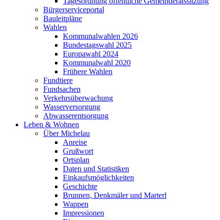
Tagesordnung öffentliche Gemeinderatssitzung
Bürgerserviceportal
Bauleitpläne
Wahlen
Kommunalwahlen 2026
Bundestagswahl 2025
Europawahl 2024
Kommunalwahl 2020
Frühere Wahlen
Fundtiere
Fundsachen
Verkehrsüberwachung
Wasserversorgung
Abwasserentsorgung
Leben & Wohnen
Über Michelau
Anreise
Grußwort
Ortsplan
Daten und Statistiken
Einkaufsmöglichkeiten
Geschichte
Brunnen, Denkmäler und Marterl
Wappen
Impressionen