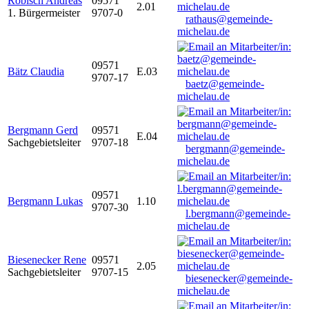
Robisch Andreas
09571
2.01
1. Bürgermeister
9707-0
rathaus@gemeinde-
michelau.de
09571
Bätz Claudia
E.03
9707-17
baetz@gemeinde-
michelau.de
Bergmann Gerd
09571
E.04
Sachgebietsleiter
9707-18
bergmann@gemeinde-
michelau.de
09571
Bergmann Lukas
1.10
9707-30
l.bergmann@gemeinde-
michelau.de
Biesenecker Rene
09571
2.05
Sachgebietsleiter
9707-15
biesenecker@gemeinde-
michelau.de