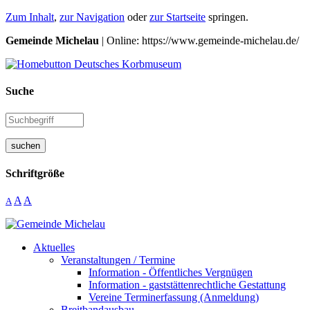
Zum Inhalt
,
zur Navigation
oder
zur Startseite
springen.
Gemeinde Michelau
| Online: https://www.gemeinde-michelau.de/
Suche
suchen
Schriftgröße
A
A
A
Aktuelles
Veranstaltungen / Termine
Information - Öffentliches Vergnügen
Information - gaststättenrechtliche Gestattung
Vereine Terminerfassung (Anmeldung)
Breitbandausbau