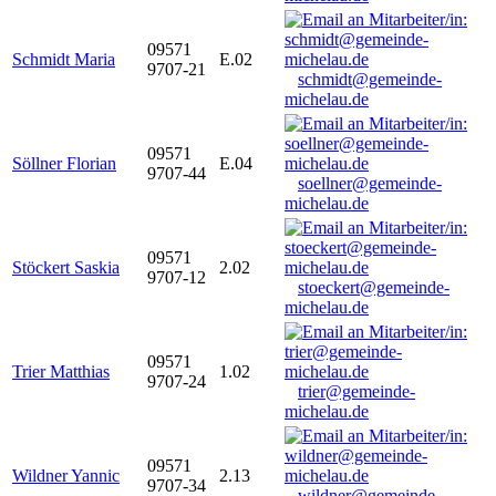
09571
Schmidt Maria
E.02
9707-21
schmidt@gemeinde-
michelau.de
09571
Söllner Florian
E.04
9707-44
soellner@gemeinde-
michelau.de
09571
Stöckert Saskia
2.02
9707-12
stoeckert@gemeinde-
michelau.de
09571
Trier Matthias
1.02
9707-24
trier@gemeinde-
michelau.de
09571
Wildner Yannic
2.13
9707-34
wildner@gemeinde-