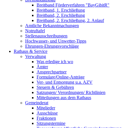
Breitband Förderverfahren "BayGibitR"
Breitband, 1. Erschließung
Breitband, 2. Erschließung
Breitband, 2. Erschließung, 2. Anlauf
Amtliche Bekanntmachungen
Notruftafel
Stellenausschreibungen
Hochwasser- und Unwetter-Tipps
Ehrungen-Ehrungsvorschläge
Rathaus & Service
Verwaltung
Was erledige ich wo
Ämter
Ansprechpartner
Formulare/Online-Anträge
Ver- und Entsorgung u.a. AZV
Steuern & Gebühren
Satzungen/ Verordnungen/ Richtlinien
Mitteilungen aus dem Rathaus
Gemeinderat
Mitglieder
Ausschüsse
Fraktionen
Sitzungstermine