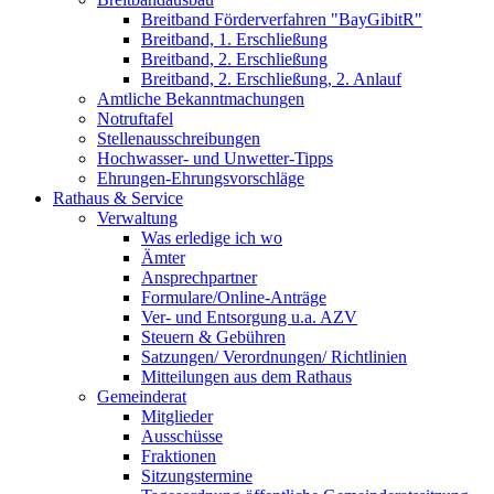
Breitband Förderverfahren "BayGibitR"
Breitband, 1. Erschließung
Breitband, 2. Erschließung
Breitband, 2. Erschließung, 2. Anlauf
Amtliche Bekanntmachungen
Notruftafel
Stellenausschreibungen
Hochwasser- und Unwetter-Tipps
Ehrungen-Ehrungsvorschläge
Rathaus & Service
Verwaltung
Was erledige ich wo
Ämter
Ansprechpartner
Formulare/Online-Anträge
Ver- und Entsorgung u.a. AZV
Steuern & Gebühren
Satzungen/ Verordnungen/ Richtlinien
Mitteilungen aus dem Rathaus
Gemeinderat
Mitglieder
Ausschüsse
Fraktionen
Sitzungstermine