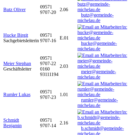
09571
Butz Oliver
2.06
9707-20
butz@gemeinde-
michelau.de
Hucke Birgit
09571
E.01
Sachgebietsleiterin
9707-16
hucke@gemeinde-
michelau.de
09571
Meier Stephan
9707-22
2.03
Geschäftsleiter
0160
meier@gemeinde-
93111194
michelau.de
09571
Rumler Lukas
1.01
9707-23
rumler@gemeinde-
michelau.de
Schmidt
09571
2.16
Benjamin
9707-14
b.schmidt@gemeinde-
michelau.de