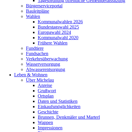
Tagesordnung öffentliche Gemeinderatssitzung
Bürgerserviceportal
Bauleitpläne
Wahlen
Kommunalwahlen 2026
Bundestagswahl 2025
Europawahl 2024
Kommunalwahl 2020
Frühere Wahlen
Fundtiere
Fundsachen
Verkehrsüberwachung
Wasserversorgung
Abwasserentsorgung
Leben & Wohnen
Über Michelau
Anreise
Grußwort
Ortsplan
Daten und Statistiken
Einkaufsmöglichkeiten
Geschichte
Brunnen, Denkmäler und Marterl
Wappen
Impressionen