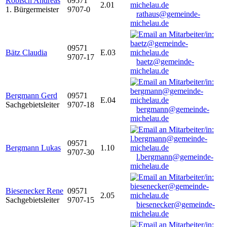
Robisch Andreas
09571
2.01
1. Bürgermeister
9707-0
rathaus@gemeinde-
michelau.de
09571
Bätz Claudia
E.03
9707-17
baetz@gemeinde-
michelau.de
Bergmann Gerd
09571
E.04
Sachgebietsleiter
9707-18
bergmann@gemeinde-
michelau.de
09571
Bergmann Lukas
1.10
9707-30
l.bergmann@gemeinde-
michelau.de
Biesenecker Rene
09571
2.05
Sachgebietsleiter
9707-15
biesenecker@gemeinde-
michelau.de