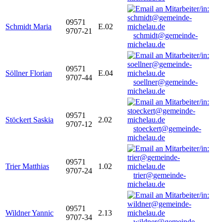
09571
Schmidt Maria
E.02
9707-21
schmidt@gemeinde-
michelau.de
09571
Söllner Florian
E.04
9707-44
soellner@gemeinde-
michelau.de
09571
Stöckert Saskia
2.02
9707-12
stoeckert@gemeinde-
michelau.de
09571
Trier Matthias
1.02
9707-24
trier@gemeinde-
michelau.de
09571
Wildner Yannic
2.13
9707-34
wildner@gemeinde-