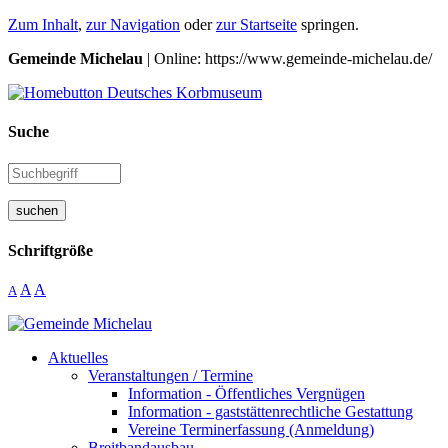
Zum Inhalt
,
zur Navigation
oder
zur Startseite
springen.
Gemeinde Michelau
| Online: https://www.gemeinde-michelau.de/
Suche
suchen
Schriftgröße
A
A
A
Aktuelles
Veranstaltungen / Termine
Information - Öffentliches Vergnügen
Information - gaststättenrechtliche Gestattung
Vereine Terminerfassung (Anmeldung)
Breitbandausbau