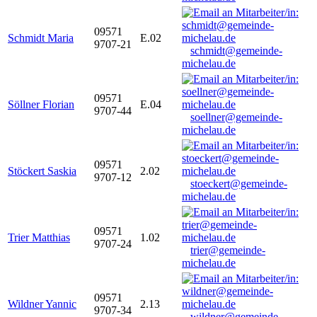
09571
Schmidt Maria
E.02
9707-21
schmidt@gemeinde-
michelau.de
09571
Söllner Florian
E.04
9707-44
soellner@gemeinde-
michelau.de
09571
Stöckert Saskia
2.02
9707-12
stoeckert@gemeinde-
michelau.de
09571
Trier Matthias
1.02
9707-24
trier@gemeinde-
michelau.de
09571
Wildner Yannic
2.13
9707-34
wildner@gemeinde-