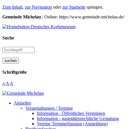
Zum Inhalt
,
zur Navigation
oder
zur Startseite
springen.
Gemeinde Michelau
| Online: https://www.gemeinde-michelau.de/
Suche
suchen
Schriftgröße
A
A
A
Aktuelles
Veranstaltungen / Termine
Information - Öffentliches Vergnügen
Information - gaststättenrechtliche Gestattung
Vereine Terminerfassung (Anmeldung)
Breitbandausbau