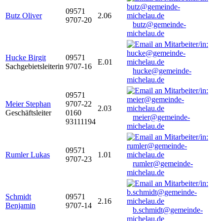
09571
Butz Oliver
2.06
9707-20
butz@gemeinde-
michelau.de
Hucke Birgit
09571
E.01
Sachgebietsleiterin
9707-16
hucke@gemeinde-
michelau.de
09571
Meier Stephan
9707-22
2.03
Geschäftsleiter
0160
meier@gemeinde-
93111194
michelau.de
09571
Rumler Lukas
1.01
9707-23
rumler@gemeinde-
michelau.de
Schmidt
09571
2.16
Benjamin
9707-14
b.schmidt@gemeinde-
michelau.de