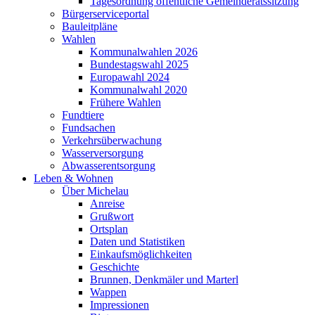
Tagesordnung öffentliche Gemeinderatssitzung
Bürgerserviceportal
Bauleitpläne
Wahlen
Kommunalwahlen 2026
Bundestagswahl 2025
Europawahl 2024
Kommunalwahl 2020
Frühere Wahlen
Fundtiere
Fundsachen
Verkehrsüberwachung
Wasserversorgung
Abwasserentsorgung
Leben & Wohnen
Über Michelau
Anreise
Grußwort
Ortsplan
Daten und Statistiken
Einkaufsmöglichkeiten
Geschichte
Brunnen, Denkmäler und Marterl
Wappen
Impressionen