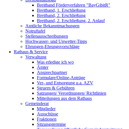
Breitband Förderverfahren "BayGibitR"
Breitband, 1. Erschließung
Breitband, 2. Erschließung
Breitband, 2. Erschließung, 2. Anlauf
Amtliche Bekanntmachungen
Notruftafel
Stellenausschreibungen
Hochwasser- und Unwetter-Tipps
Ehrungen-Ehrungsvorschläge
Rathaus & Service
Verwaltung
Was erledige ich wo
Ämter
Ansprechpartner
Formulare/Online-Anträge
Ver- und Entsorgung u.a. AZV
Steuern & Gebühren
Satzungen/ Verordnungen/ Richtlinien
Mitteilungen aus dem Rathaus
Gemeinderat
Mitglieder
Ausschüsse
Fraktionen
Sitzungstermine