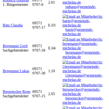
Robisch Andreas
09571
2.01
1. Bürgermeister
9707-0
rathaus@gemeinde-
michelau.de
09571
Bätz Claudia
E.03
9707-17
baetz@gemeinde-
michelau.de
Bergmann Gerd
09571
E.04
Sachgebietsleiter
9707-18
bergmann@gemeinde-
michelau.de
09571
Bergmann Lukas
1.10
9707-30
l.bergmann@gemeinde-
michelau.de
Biesenecker Rene
09571
2.05
Sachgebietsleiter
9707-15
biesenecker@gemeinde-
michelau.de