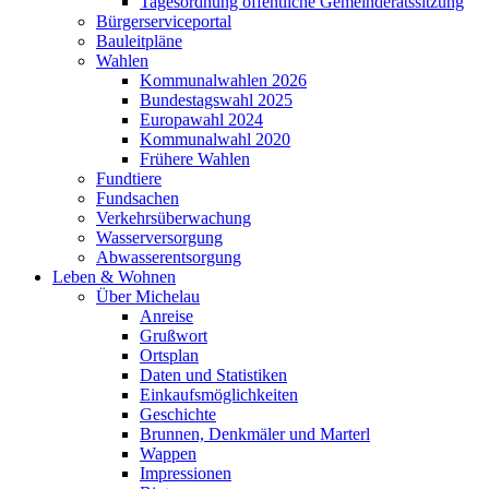
Tagesordnung öffentliche Gemeinderatssitzung
Bürgerserviceportal
Bauleitpläne
Wahlen
Kommunalwahlen 2026
Bundestagswahl 2025
Europawahl 2024
Kommunalwahl 2020
Frühere Wahlen
Fundtiere
Fundsachen
Verkehrsüberwachung
Wasserversorgung
Abwasserentsorgung
Leben & Wohnen
Über Michelau
Anreise
Grußwort
Ortsplan
Daten und Statistiken
Einkaufsmöglichkeiten
Geschichte
Brunnen, Denkmäler und Marterl
Wappen
Impressionen