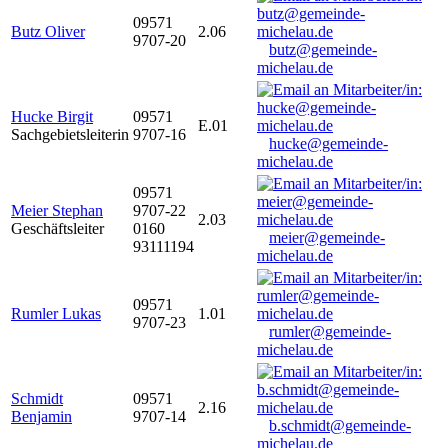
09571
Butz Oliver
2.06
9707-20
butz@gemeinde-
michelau.de
Hucke Birgit
09571
E.01
Sachgebietsleiterin
9707-16
hucke@gemeinde-
michelau.de
09571
Meier Stephan
9707-22
2.03
Geschäftsleiter
0160
meier@gemeinde-
93111194
michelau.de
09571
Rumler Lukas
1.01
9707-23
rumler@gemeinde-
michelau.de
Schmidt
09571
2.16
Benjamin
9707-14
b.schmidt@gemeinde-
michelau.de