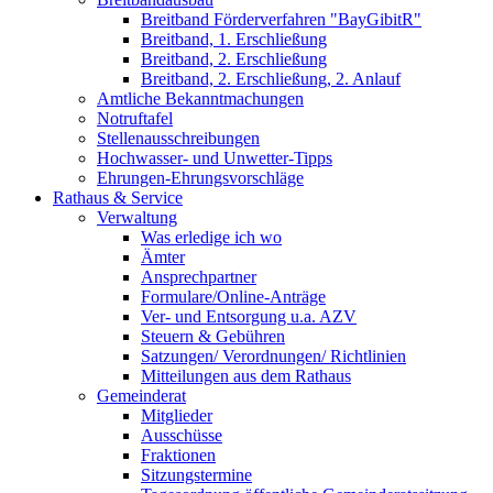
Breitband Förderverfahren "BayGibitR"
Breitband, 1. Erschließung
Breitband, 2. Erschließung
Breitband, 2. Erschließung, 2. Anlauf
Amtliche Bekanntmachungen
Notruftafel
Stellenausschreibungen
Hochwasser- und Unwetter-Tipps
Ehrungen-Ehrungsvorschläge
Rathaus & Service
Verwaltung
Was erledige ich wo
Ämter
Ansprechpartner
Formulare/Online-Anträge
Ver- und Entsorgung u.a. AZV
Steuern & Gebühren
Satzungen/ Verordnungen/ Richtlinien
Mitteilungen aus dem Rathaus
Gemeinderat
Mitglieder
Ausschüsse
Fraktionen
Sitzungstermine