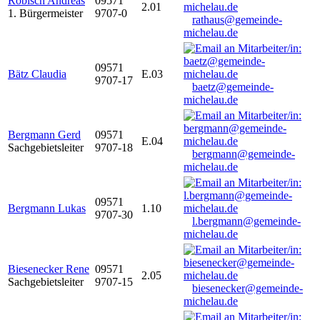
Robisch Andreas
09571
2.01
1. Bürgermeister
9707-0
rathaus@gemeinde-
michelau.de
09571
Bätz Claudia
E.03
9707-17
baetz@gemeinde-
michelau.de
Bergmann Gerd
09571
E.04
Sachgebietsleiter
9707-18
bergmann@gemeinde-
michelau.de
09571
Bergmann Lukas
1.10
9707-30
l.bergmann@gemeinde-
michelau.de
Biesenecker Rene
09571
2.05
Sachgebietsleiter
9707-15
biesenecker@gemeinde-
michelau.de