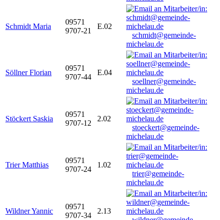
09571
Schmidt Maria
E.02
9707-21
schmidt@gemeinde-
michelau.de
09571
Söllner Florian
E.04
9707-44
soellner@gemeinde-
michelau.de
09571
Stöckert Saskia
2.02
9707-12
stoeckert@gemeinde-
michelau.de
09571
Trier Matthias
1.02
9707-24
trier@gemeinde-
michelau.de
09571
Wildner Yannic
2.13
9707-34
wildner@gemeinde-