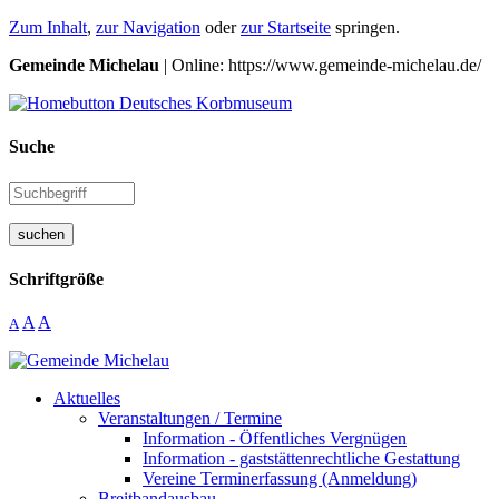
Zum Inhalt
,
zur Navigation
oder
zur Startseite
springen.
Gemeinde Michelau
| Online: https://www.gemeinde-michelau.de/
Suche
suchen
Schriftgröße
A
A
A
Aktuelles
Veranstaltungen / Termine
Information - Öffentliches Vergnügen
Information - gaststättenrechtliche Gestattung
Vereine Terminerfassung (Anmeldung)
Breitbandausbau