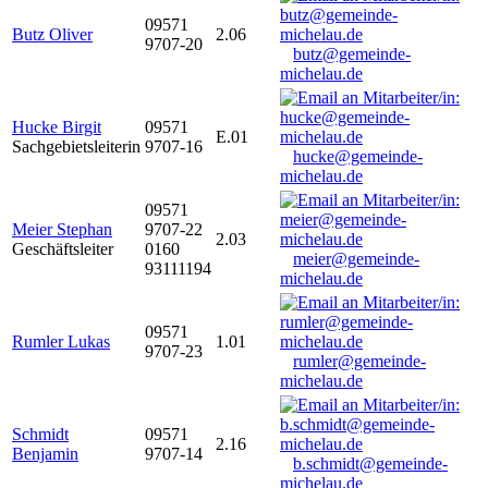
09571
Butz Oliver
2.06
9707-20
butz@gemeinde-
michelau.de
Hucke Birgit
09571
E.01
Sachgebietsleiterin
9707-16
hucke@gemeinde-
michelau.de
09571
Meier Stephan
9707-22
2.03
Geschäftsleiter
0160
meier@gemeinde-
93111194
michelau.de
09571
Rumler Lukas
1.01
9707-23
rumler@gemeinde-
michelau.de
Schmidt
09571
2.16
Benjamin
9707-14
b.schmidt@gemeinde-
michelau.de