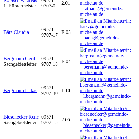
Robisch Andreas
09571
2.01
1. Bürgermeister
9707-0
rathaus@gemeinde-
michelau.de
09571
Bätz Claudia
E.03
9707-17
baetz@gemeinde-
michelau.de
Bergmann Gerd
09571
E.04
Sachgebietsleiter
9707-18
bergmann@gemeinde-
michelau.de
09571
Bergmann Lukas
1.10
9707-30
l.bergmann@gemeinde-
michelau.de
Biesenecker Rene
09571
2.05
Sachgebietsleiter
9707-15
biesenecker@gemeinde-
michelau.de