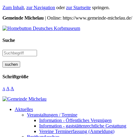
Zum Inhalt
,
zur Navigation
oder
zur Startseite
springen.
Gemeinde Michelau
| Online: https://www.gemeinde-michelau.de/
Suche
suchen
Schriftgröße
A
A
A
Aktuelles
Veranstaltungen / Termine
Information - Öffentliches Vergnügen
Information - gaststättenrechtliche Gestattung
Vereine Terminerfassung (Anmeldung)
Breitbandausbau