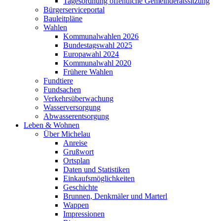
Tagesordnung öffentliche Gemeinderatssitzung
Bürgerserviceportal
Bauleitpläne
Wahlen
Kommunalwahlen 2026
Bundestagswahl 2025
Europawahl 2024
Kommunalwahl 2020
Frühere Wahlen
Fundtiere
Fundsachen
Verkehrsüberwachung
Wasserversorgung
Abwasserentsorgung
Leben & Wohnen
Über Michelau
Anreise
Grußwort
Ortsplan
Daten und Statistiken
Einkaufsmöglichkeiten
Geschichte
Brunnen, Denkmäler und Marterl
Wappen
Impressionen