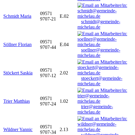
09571
Schmidt Maria
E.02
9707-21
schmidt@gemeinde-
michelau.de
09571
Söllner Florian
E.04
9707-44
soellner@gemeinde-
michelau.de
09571
Stöckert Saskia
2.02
9707-12
stoeckert@gemeinde-
michelau.de
09571
Trier Matthias
1.02
9707-24
trier@gemeinde-
michelau.de
09571
Wildner Yannic
2.13
9707-34
wildner@gemeinde-