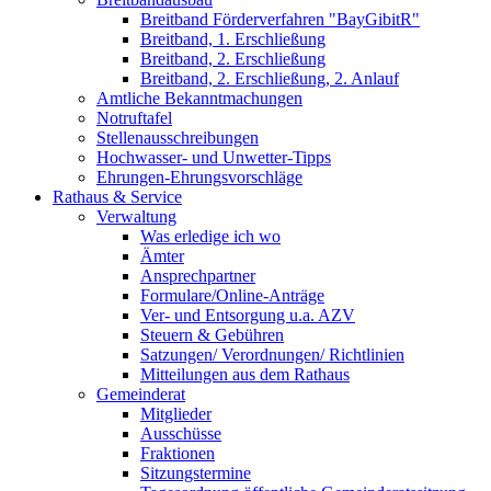
Breitband Förderverfahren "BayGibitR"
Breitband, 1. Erschließung
Breitband, 2. Erschließung
Breitband, 2. Erschließung, 2. Anlauf
Amtliche Bekanntmachungen
Notruftafel
Stellenausschreibungen
Hochwasser- und Unwetter-Tipps
Ehrungen-Ehrungsvorschläge
Rathaus & Service
Verwaltung
Was erledige ich wo
Ämter
Ansprechpartner
Formulare/Online-Anträge
Ver- und Entsorgung u.a. AZV
Steuern & Gebühren
Satzungen/ Verordnungen/ Richtlinien
Mitteilungen aus dem Rathaus
Gemeinderat
Mitglieder
Ausschüsse
Fraktionen
Sitzungstermine