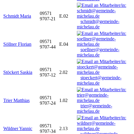
09571
Schmidt Maria
E.02
9707-21
schmidt@gemeinde-
michelau.de
09571
Söllner Florian
E.04
9707-44
soellner@gemeinde-
michelau.de
09571
Stöckert Saskia
2.02
9707-12
stoeckert@gemeinde-
michelau.de
09571
Trier Matthias
1.02
9707-24
trier@gemeinde-
michelau.de
09571
Wildner Yannic
2.13
9707-34
wildner@gemeinde-