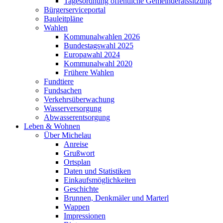
Tagesordnung öffentliche Gemeinderatssitzung
Bürgerserviceportal
Bauleitpläne
Wahlen
Kommunalwahlen 2026
Bundestagswahl 2025
Europawahl 2024
Kommunalwahl 2020
Frühere Wahlen
Fundtiere
Fundsachen
Verkehrsüberwachung
Wasserversorgung
Abwasserentsorgung
Leben & Wohnen
Über Michelau
Anreise
Grußwort
Ortsplan
Daten und Statistiken
Einkaufsmöglichkeiten
Geschichte
Brunnen, Denkmäler und Marterl
Wappen
Impressionen