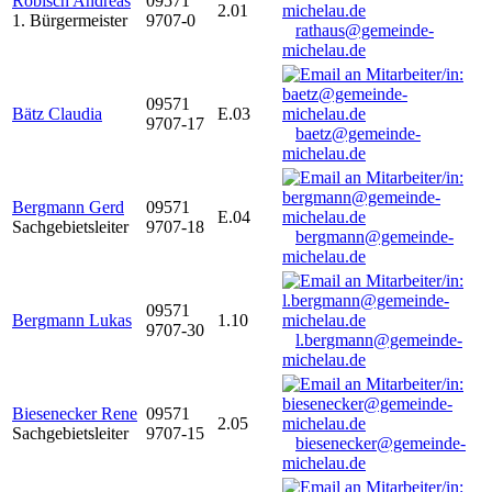
Robisch Andreas
09571
2.01
1. Bürgermeister
9707-0
rathaus@gemeinde-
michelau.de
09571
Bätz Claudia
E.03
9707-17
baetz@gemeinde-
michelau.de
Bergmann Gerd
09571
E.04
Sachgebietsleiter
9707-18
bergmann@gemeinde-
michelau.de
09571
Bergmann Lukas
1.10
9707-30
l.bergmann@gemeinde-
michelau.de
Biesenecker Rene
09571
2.05
Sachgebietsleiter
9707-15
biesenecker@gemeinde-
michelau.de