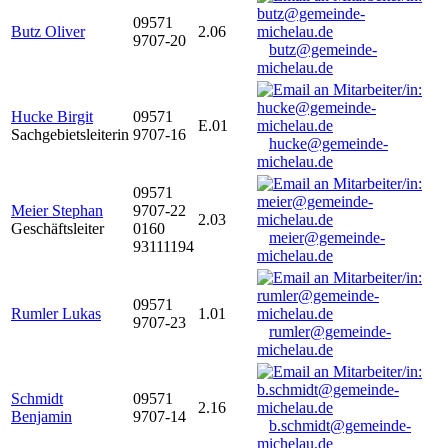
09571
Butz Oliver
2.06
9707-20
butz@gemeinde-
michelau.de
Hucke Birgit
09571
E.01
Sachgebietsleiterin
9707-16
hucke@gemeinde-
michelau.de
09571
Meier Stephan
9707-22
2.03
Geschäftsleiter
0160
meier@gemeinde-
93111194
michelau.de
09571
Rumler Lukas
1.01
9707-23
rumler@gemeinde-
michelau.de
Schmidt
09571
2.16
Benjamin
9707-14
b.schmidt@gemeinde-
michelau.de