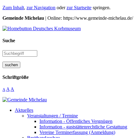
Zum Inhalt
,
zur Navigation
oder
zur Startseite
springen.
Gemeinde Michelau
| Online: https://www.gemeinde-michelau.de/
Suche
suchen
Schriftgröße
A
A
A
Aktuelles
Veranstaltungen / Termine
Information - Öffentliches Vergnügen
Information - gaststättenrechtliche Gestattung
Vereine Terminerfassung (Anmeldung)
Breitbandausbau