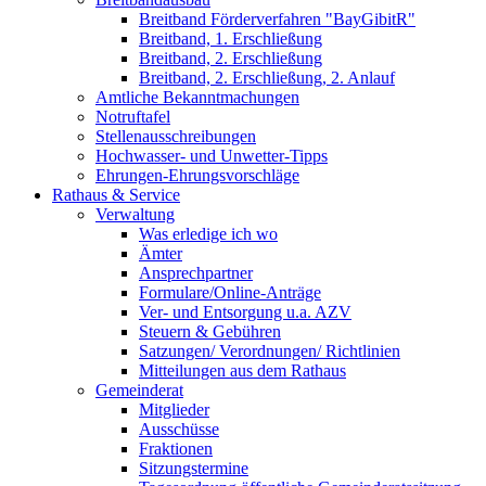
Breitband Förderverfahren "BayGibitR"
Breitband, 1. Erschließung
Breitband, 2. Erschließung
Breitband, 2. Erschließung, 2. Anlauf
Amtliche Bekanntmachungen
Notruftafel
Stellenausschreibungen
Hochwasser- und Unwetter-Tipps
Ehrungen-Ehrungsvorschläge
Rathaus & Service
Verwaltung
Was erledige ich wo
Ämter
Ansprechpartner
Formulare/Online-Anträge
Ver- und Entsorgung u.a. AZV
Steuern & Gebühren
Satzungen/ Verordnungen/ Richtlinien
Mitteilungen aus dem Rathaus
Gemeinderat
Mitglieder
Ausschüsse
Fraktionen
Sitzungstermine