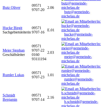
09571
Butz Oliver
2.06
9707-20
butz@gemeinde-
michelau.de
Hucke Birgit
09571
E.01
Sachgebietsleiterin
9707-16
hucke@gemeinde-
michelau.de
09571
Meier Stephan
9707-22
2.03
Geschäftsleiter
0160
meier@gemeinde-
93111194
michelau.de
09571
Rumler Lukas
1.01
9707-23
rumler@gemeinde-
michelau.de
Schmidt
09571
2.16
Benjamin
9707-14
b.schmidt@gemeinde-
michelau.de