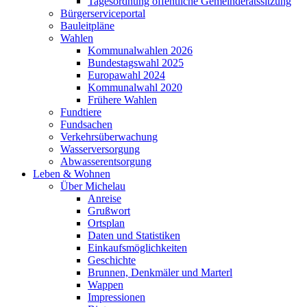
Tagesordnung öffentliche Gemeinderatssitzung
Bürgerserviceportal
Bauleitpläne
Wahlen
Kommunalwahlen 2026
Bundestagswahl 2025
Europawahl 2024
Kommunalwahl 2020
Frühere Wahlen
Fundtiere
Fundsachen
Verkehrsüberwachung
Wasserversorgung
Abwasserentsorgung
Leben & Wohnen
Über Michelau
Anreise
Grußwort
Ortsplan
Daten und Statistiken
Einkaufsmöglichkeiten
Geschichte
Brunnen, Denkmäler und Marterl
Wappen
Impressionen