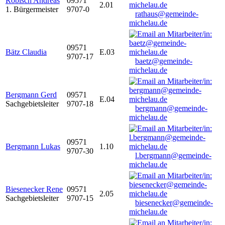
Robisch Andreas
09571
2.01
1. Bürgermeister
9707-0
rathaus@gemeinde-
michelau.de
09571
Bätz Claudia
E.03
9707-17
baetz@gemeinde-
michelau.de
Bergmann Gerd
09571
E.04
Sachgebietsleiter
9707-18
bergmann@gemeinde-
michelau.de
09571
Bergmann Lukas
1.10
9707-30
l.bergmann@gemeinde-
michelau.de
Biesenecker Rene
09571
2.05
Sachgebietsleiter
9707-15
biesenecker@gemeinde-
michelau.de