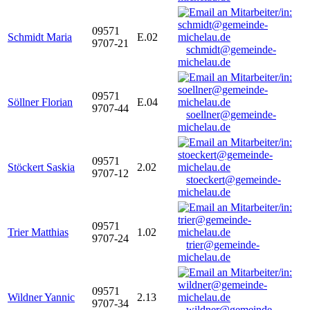
09571
Schmidt Maria
E.02
9707-21
schmidt@gemeinde-
michelau.de
09571
Söllner Florian
E.04
9707-44
soellner@gemeinde-
michelau.de
09571
Stöckert Saskia
2.02
9707-12
stoeckert@gemeinde-
michelau.de
09571
Trier Matthias
1.02
9707-24
trier@gemeinde-
michelau.de
09571
Wildner Yannic
2.13
9707-34
wildner@gemeinde-