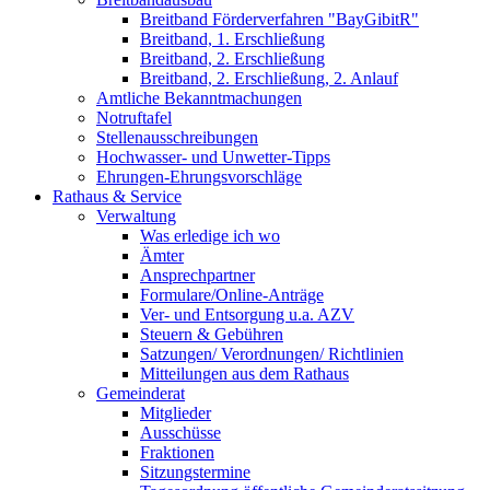
Breitband Förderverfahren "BayGibitR"
Breitband, 1. Erschließung
Breitband, 2. Erschließung
Breitband, 2. Erschließung, 2. Anlauf
Amtliche Bekanntmachungen
Notruftafel
Stellenausschreibungen
Hochwasser- und Unwetter-Tipps
Ehrungen-Ehrungsvorschläge
Rathaus & Service
Verwaltung
Was erledige ich wo
Ämter
Ansprechpartner
Formulare/Online-Anträge
Ver- und Entsorgung u.a. AZV
Steuern & Gebühren
Satzungen/ Verordnungen/ Richtlinien
Mitteilungen aus dem Rathaus
Gemeinderat
Mitglieder
Ausschüsse
Fraktionen
Sitzungstermine