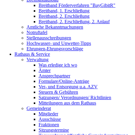
Breitband Förderverfahren "BayGibitR"
Breitband, 1. Erschließung
Breitband, 2. Erschließung
Breitband, 2. Erschließung, 2. Anlauf
Amtliche Bekanntmachungen
Notruftafel
Stellenausschreibungen
Hochwasser- und Unwetter-Tipps
Ehrungen-Ehrungsvorschläge
Rathaus & Service
Verwaltung
Was erledige ich wo
Ämter
Ansprechpartner
Formulare/Online-Anträge
Ver- und Entsorgung u.a. AZV
Steuern & Gebühren
Satzungen/ Verordnungen/ Richtlinien
Mitteilungen aus dem Rathaus
Gemeinderat
Mitglieder
Ausschüsse
Fraktionen
Sitzungstermine