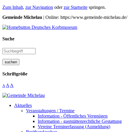
Zum Inhalt
,
zur Navigation
oder
zur Startseite
springen.
Gemeinde Michelau
| Online: https://www.gemeinde-michelau.de/
Suche
suchen
Schriftgröße
A
A
A
Aktuelles
Veranstaltungen / Termine
Information - Öffentliches Vergnügen
Information - gaststättenrechtliche Gestattung
Vereine Terminerfassung (Anmeldung)
Breitbandausbau