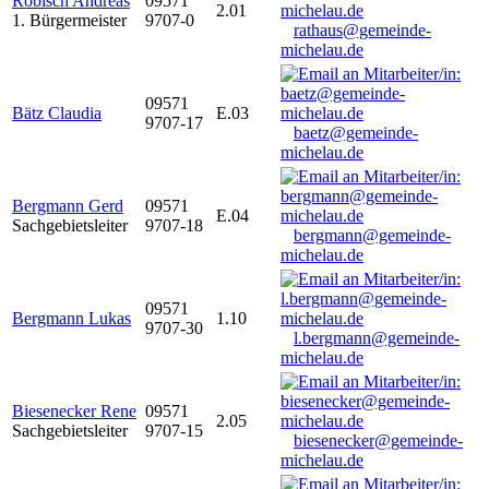
Robisch Andreas
09571
2.01
1. Bürgermeister
9707-0
rathaus@gemeinde-
michelau.de
09571
Bätz Claudia
E.03
9707-17
baetz@gemeinde-
michelau.de
Bergmann Gerd
09571
E.04
Sachgebietsleiter
9707-18
bergmann@gemeinde-
michelau.de
09571
Bergmann Lukas
1.10
9707-30
l.bergmann@gemeinde-
michelau.de
Biesenecker Rene
09571
2.05
Sachgebietsleiter
9707-15
biesenecker@gemeinde-
michelau.de