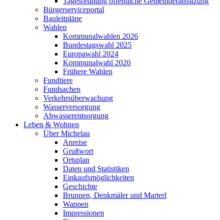
Tagesordnung öffentliche Gemeinderatssitzung
Bürgerserviceportal
Bauleitpläne
Wahlen
Kommunalwahlen 2026
Bundestagswahl 2025
Europawahl 2024
Kommunalwahl 2020
Frühere Wahlen
Fundtiere
Fundsachen
Verkehrsüberwachung
Wasserversorgung
Abwasserentsorgung
Leben & Wohnen
Über Michelau
Anreise
Grußwort
Ortsplan
Daten und Statistiken
Einkaufsmöglichkeiten
Geschichte
Brunnen, Denkmäler und Marterl
Wappen
Impressionen