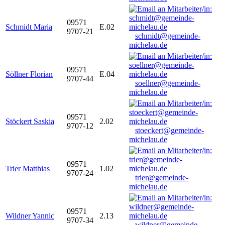
09571
Schmidt Maria
E.02
9707-21
schmidt@gemeinde-
michelau.de
09571
Söllner Florian
E.04
9707-44
soellner@gemeinde-
michelau.de
09571
Stöckert Saskia
2.02
9707-12
stoeckert@gemeinde-
michelau.de
09571
Trier Matthias
1.02
9707-24
trier@gemeinde-
michelau.de
09571
Wildner Yannic
2.13
9707-34
wildner@gemeinde-