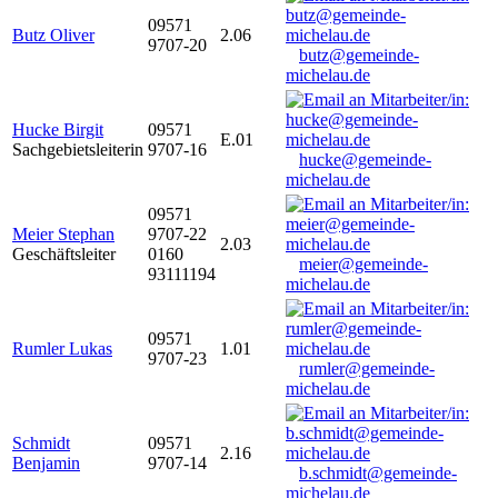
09571
Butz Oliver
2.06
9707-20
butz@gemeinde-
michelau.de
Hucke Birgit
09571
E.01
Sachgebietsleiterin
9707-16
hucke@gemeinde-
michelau.de
09571
Meier Stephan
9707-22
2.03
Geschäftsleiter
0160
meier@gemeinde-
93111194
michelau.de
09571
Rumler Lukas
1.01
9707-23
rumler@gemeinde-
michelau.de
Schmidt
09571
2.16
Benjamin
9707-14
b.schmidt@gemeinde-
michelau.de