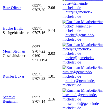
09571
Butz Oliver
2.06
9707-20
butz@gemeinde-
michelau.de
Hucke Birgit
09571
E.01
Sachgebietsleiterin
9707-16
hucke@gemeinde-
michelau.de
09571
Meier Stephan
9707-22
2.03
Geschäftsleiter
0160
meier@gemeinde-
93111194
michelau.de
09571
Rumler Lukas
1.01
9707-23
rumler@gemeinde-
michelau.de
Schmidt
09571
2.16
Benjamin
9707-14
b.schmidt@gemeinde-
michelau.de