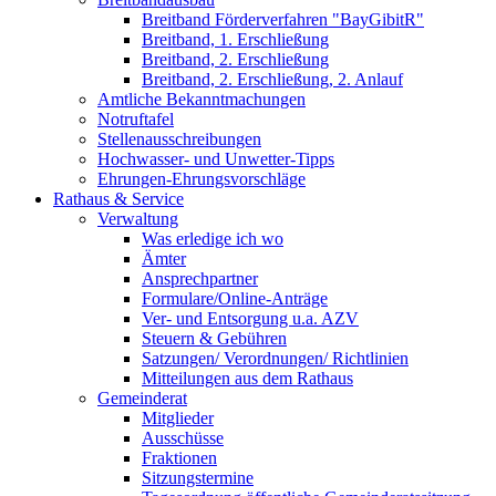
Breitband Förderverfahren "BayGibitR"
Breitband, 1. Erschließung
Breitband, 2. Erschließung
Breitband, 2. Erschließung, 2. Anlauf
Amtliche Bekanntmachungen
Notruftafel
Stellenausschreibungen
Hochwasser- und Unwetter-Tipps
Ehrungen-Ehrungsvorschläge
Rathaus & Service
Verwaltung
Was erledige ich wo
Ämter
Ansprechpartner
Formulare/Online-Anträge
Ver- und Entsorgung u.a. AZV
Steuern & Gebühren
Satzungen/ Verordnungen/ Richtlinien
Mitteilungen aus dem Rathaus
Gemeinderat
Mitglieder
Ausschüsse
Fraktionen
Sitzungstermine