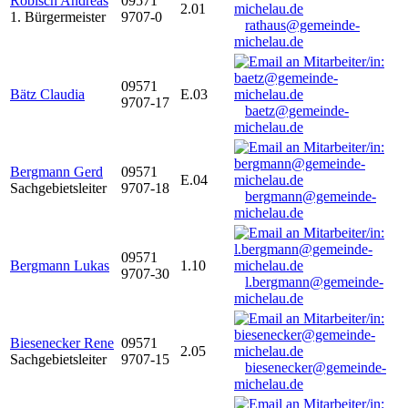
Robisch Andreas
09571
2.01
1. Bürgermeister
9707-0
rathaus@gemeinde-
michelau.de
09571
Bätz Claudia
E.03
9707-17
baetz@gemeinde-
michelau.de
Bergmann Gerd
09571
E.04
Sachgebietsleiter
9707-18
bergmann@gemeinde-
michelau.de
09571
Bergmann Lukas
1.10
9707-30
l.bergmann@gemeinde-
michelau.de
Biesenecker Rene
09571
2.05
Sachgebietsleiter
9707-15
biesenecker@gemeinde-
michelau.de