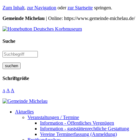
Zum Inhalt
,
zur Navigation
oder
zur Startseite
springen.
Gemeinde Michelau
| Online: https://www.gemeinde-michelau.de/
Suche
suchen
Schriftgröße
A
A
A
Aktuelles
Veranstaltungen / Termine
Information - Öffentliches Vergnügen
Information - gaststättenrechtliche Gestattung
Vereine Terminerfassung (Anmeldung)
Breitbandausbau