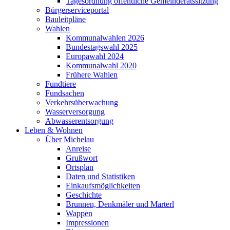
Tagesordnung öffentliche Gemeinderatssitzung
Bürgerserviceportal
Bauleitpläne
Wahlen
Kommunalwahlen 2026
Bundestagswahl 2025
Europawahl 2024
Kommunalwahl 2020
Frühere Wahlen
Fundtiere
Fundsachen
Verkehrsüberwachung
Wasserversorgung
Abwasserentsorgung
Leben & Wohnen
Über Michelau
Anreise
Grußwort
Ortsplan
Daten und Statistiken
Einkaufsmöglichkeiten
Geschichte
Brunnen, Denkmäler und Marterl
Wappen
Impressionen