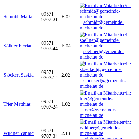
09571
Schmidt Maria
E.02
9707-21
schmidt@gemeinde-
michelau.de
09571
Söllner Florian
E.04
9707-44
soellner@gemeinde-
michelau.de
09571
Stöckert Saskia
2.02
9707-12
stoeckert@gemeinde-
michelau.de
09571
Trier Matthias
1.02
9707-24
trier@gemeinde-
michelau.de
09571
Wildner Yannic
2.13
9707-34
wildner@gemeinde-