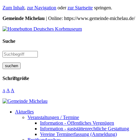
Zum Inhalt
,
zur Navigation
oder
zur Startseite
springen.
Gemeinde Michelau
| Online: https://www.gemeinde-michelau.de/
Suche
suchen
Schriftgröße
A
A
A
Aktuelles
Veranstaltungen / Termine
Information - Öffentliches Vergnügen
Information - gaststättenrechtliche Gestattung
Vereine Terminerfassung (Anmeldung)
Breitbandausbau