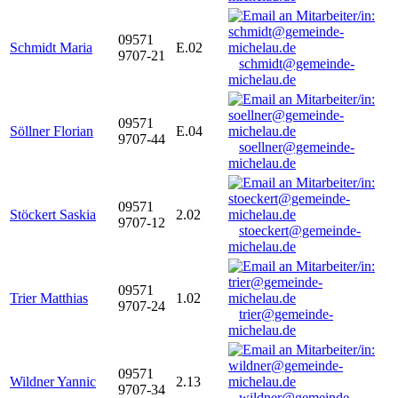
09571
Schmidt Maria
E.02
9707-21
schmidt@gemeinde-
michelau.de
09571
Söllner Florian
E.04
9707-44
soellner@gemeinde-
michelau.de
09571
Stöckert Saskia
2.02
9707-12
stoeckert@gemeinde-
michelau.de
09571
Trier Matthias
1.02
9707-24
trier@gemeinde-
michelau.de
09571
Wildner Yannic
2.13
9707-34
wildner@gemeinde-