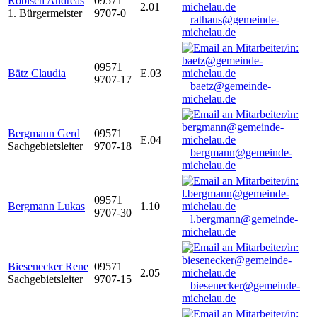
Robisch Andreas
09571
2.01
1. Bürgermeister
9707-0
rathaus@gemeinde-
michelau.de
09571
Bätz Claudia
E.03
9707-17
baetz@gemeinde-
michelau.de
Bergmann Gerd
09571
E.04
Sachgebietsleiter
9707-18
bergmann@gemeinde-
michelau.de
09571
Bergmann Lukas
1.10
9707-30
l.bergmann@gemeinde-
michelau.de
Biesenecker Rene
09571
2.05
Sachgebietsleiter
9707-15
biesenecker@gemeinde-
michelau.de