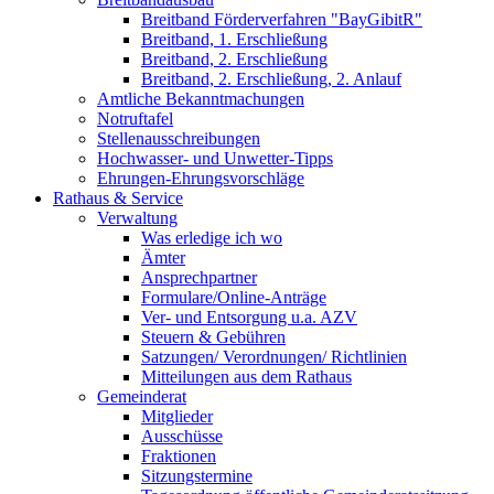
Breitband Förderverfahren "BayGibitR"
Breitband, 1. Erschließung
Breitband, 2. Erschließung
Breitband, 2. Erschließung, 2. Anlauf
Amtliche Bekanntmachungen
Notruftafel
Stellenausschreibungen
Hochwasser- und Unwetter-Tipps
Ehrungen-Ehrungsvorschläge
Rathaus & Service
Verwaltung
Was erledige ich wo
Ämter
Ansprechpartner
Formulare/Online-Anträge
Ver- und Entsorgung u.a. AZV
Steuern & Gebühren
Satzungen/ Verordnungen/ Richtlinien
Mitteilungen aus dem Rathaus
Gemeinderat
Mitglieder
Ausschüsse
Fraktionen
Sitzungstermine