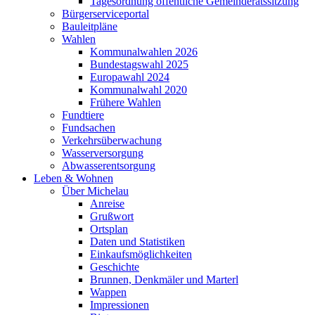
Tagesordnung öffentliche Gemeinderatssitzung
Bürgerserviceportal
Bauleitpläne
Wahlen
Kommunalwahlen 2026
Bundestagswahl 2025
Europawahl 2024
Kommunalwahl 2020
Frühere Wahlen
Fundtiere
Fundsachen
Verkehrsüberwachung
Wasserversorgung
Abwasserentsorgung
Leben & Wohnen
Über Michelau
Anreise
Grußwort
Ortsplan
Daten und Statistiken
Einkaufsmöglichkeiten
Geschichte
Brunnen, Denkmäler und Marterl
Wappen
Impressionen