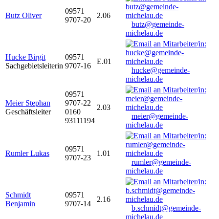
09571
Butz Oliver
2.06
9707-20
butz@gemeinde-
michelau.de
Hucke Birgit
09571
E.01
Sachgebietsleiterin
9707-16
hucke@gemeinde-
michelau.de
09571
Meier Stephan
9707-22
2.03
Geschäftsleiter
0160
meier@gemeinde-
93111194
michelau.de
09571
Rumler Lukas
1.01
9707-23
rumler@gemeinde-
michelau.de
Schmidt
09571
2.16
Benjamin
9707-14
b.schmidt@gemeinde-
michelau.de