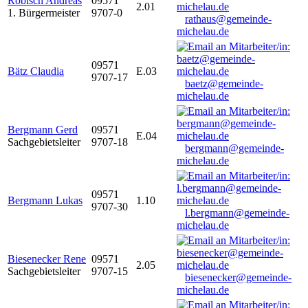
Robisch Andreas
09571
2.01
1. Bürgermeister
9707-0
rathaus@gemeinde-
michelau.de
09571
Bätz Claudia
E.03
9707-17
baetz@gemeinde-
michelau.de
Bergmann Gerd
09571
E.04
Sachgebietsleiter
9707-18
bergmann@gemeinde-
michelau.de
09571
Bergmann Lukas
1.10
9707-30
l.bergmann@gemeinde-
michelau.de
Biesenecker Rene
09571
2.05
Sachgebietsleiter
9707-15
biesenecker@gemeinde-
michelau.de