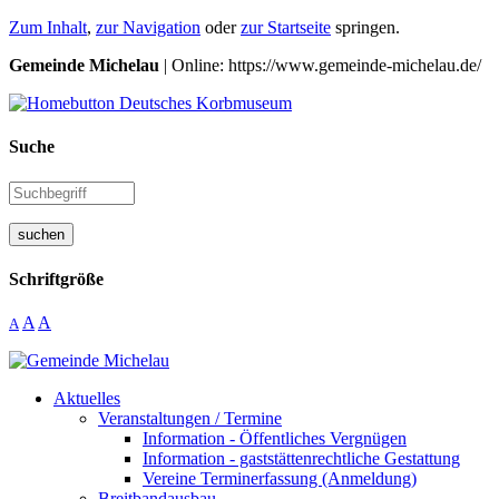
Zum Inhalt
,
zur Navigation
oder
zur Startseite
springen.
Gemeinde Michelau
| Online: https://www.gemeinde-michelau.de/
Suche
suchen
Schriftgröße
A
A
A
Aktuelles
Veranstaltungen / Termine
Information - Öffentliches Vergnügen
Information - gaststättenrechtliche Gestattung
Vereine Terminerfassung (Anmeldung)
Breitbandausbau