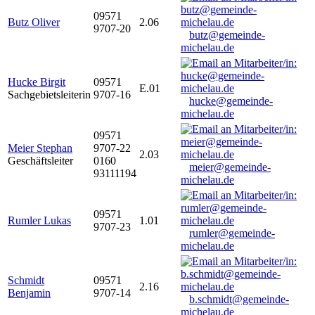
09571
Butz Oliver
2.06
9707-20
butz@gemeinde-
michelau.de
Hucke Birgit
09571
E.01
Sachgebietsleiterin
9707-16
hucke@gemeinde-
michelau.de
09571
Meier Stephan
9707-22
2.03
Geschäftsleiter
0160
meier@gemeinde-
93111194
michelau.de
09571
Rumler Lukas
1.01
9707-23
rumler@gemeinde-
michelau.de
Schmidt
09571
2.16
Benjamin
9707-14
b.schmidt@gemeinde-
michelau.de