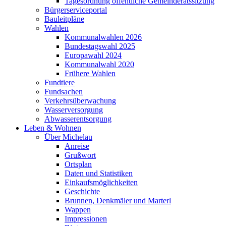
Tagesordnung öffentliche Gemeinderatssitzung
Bürgerserviceportal
Bauleitpläne
Wahlen
Kommunalwahlen 2026
Bundestagswahl 2025
Europawahl 2024
Kommunalwahl 2020
Frühere Wahlen
Fundtiere
Fundsachen
Verkehrsüberwachung
Wasserversorgung
Abwasserentsorgung
Leben & Wohnen
Über Michelau
Anreise
Grußwort
Ortsplan
Daten und Statistiken
Einkaufsmöglichkeiten
Geschichte
Brunnen, Denkmäler und Marterl
Wappen
Impressionen