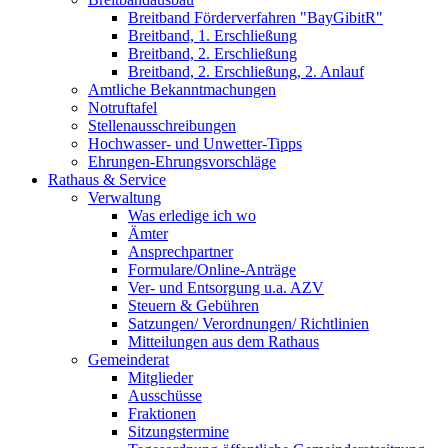
Breitband Förderverfahren "BayGibitR"
Breitband, 1. Erschließung
Breitband, 2. Erschließung
Breitband, 2. Erschließung, 2. Anlauf
Amtliche Bekanntmachungen
Notruftafel
Stellenausschreibungen
Hochwasser- und Unwetter-Tipps
Ehrungen-Ehrungsvorschläge
Rathaus & Service
Verwaltung
Was erledige ich wo
Ämter
Ansprechpartner
Formulare/Online-Anträge
Ver- und Entsorgung u.a. AZV
Steuern & Gebühren
Satzungen/ Verordnungen/ Richtlinien
Mitteilungen aus dem Rathaus
Gemeinderat
Mitglieder
Ausschüsse
Fraktionen
Sitzungstermine