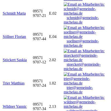
09571
Schmidt Maria
E.02
9707-21
schmidt@gemeinde-
michelau.de
09571
Söllner Florian
E.04
9707-44
soellner@gemeinde-
michelau.de
09571
Stöckert Saskia
2.02
9707-12
stoeckert@gemeinde-
michelau.de
09571
Trier Matthias
1.02
9707-24
trier@gemeinde-
michelau.de
09571
Wildner Yannic
2.13
9707-34
wildner@gemeinde-