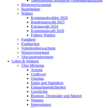
Tagesordnung öffentliche Gemeinderatssitzung
Bürgerserviceportal
Bauleitpläne
Wahlen
Kommunalwahlen 2026
Bundestagswahl 2025
Europawahl 2024
Kommunalwahl 2020
Frühere Wahlen
Fundtiere
Fundsachen
Verkehrsüberwachung
Wasserversorgung
Abwasserentsorgung
Leben & Wohnen
Über Michelau
Anreise
Grußwort
Ortsplan
Daten und Statistiken
Einkaufsmöglichkeiten
Geschichte
Brunnen, Denkmäler und Marterl
Wappen
Impressionen