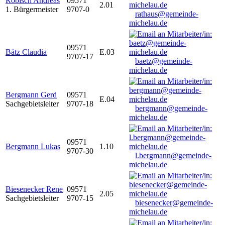
Robisch Andreas
09571
2.01
1. Bürgermeister
9707-0
rathaus@gemeinde-
michelau.de
09571
Bätz Claudia
E.03
9707-17
baetz@gemeinde-
michelau.de
Bergmann Gerd
09571
E.04
Sachgebietsleiter
9707-18
bergmann@gemeinde-
michelau.de
09571
Bergmann Lukas
1.10
9707-30
l.bergmann@gemeinde-
michelau.de
Biesenecker Rene
09571
2.05
Sachgebietsleiter
9707-15
biesenecker@gemeinde-
michelau.de