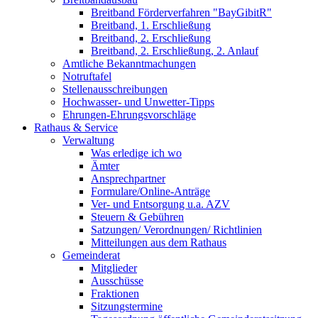
Breitband Förderverfahren "BayGibitR"
Breitband, 1. Erschließung
Breitband, 2. Erschließung
Breitband, 2. Erschließung, 2. Anlauf
Amtliche Bekanntmachungen
Notruftafel
Stellenausschreibungen
Hochwasser- und Unwetter-Tipps
Ehrungen-Ehrungsvorschläge
Rathaus & Service
Verwaltung
Was erledige ich wo
Ämter
Ansprechpartner
Formulare/Online-Anträge
Ver- und Entsorgung u.a. AZV
Steuern & Gebühren
Satzungen/ Verordnungen/ Richtlinien
Mitteilungen aus dem Rathaus
Gemeinderat
Mitglieder
Ausschüsse
Fraktionen
Sitzungstermine