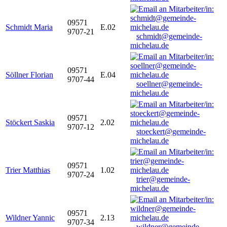
09571
Schmidt Maria
E.02
9707-21
schmidt@gemeinde-
michelau.de
09571
Söllner Florian
E.04
9707-44
soellner@gemeinde-
michelau.de
09571
Stöckert Saskia
2.02
9707-12
stoeckert@gemeinde-
michelau.de
09571
Trier Matthias
1.02
9707-24
trier@gemeinde-
michelau.de
09571
Wildner Yannic
2.13
9707-34
wildner@gemeinde-