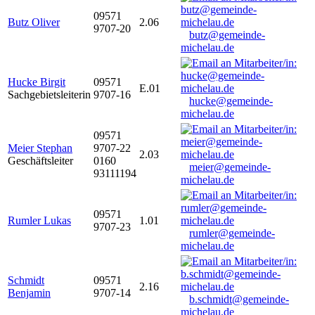
09571
Butz Oliver
2.06
9707-20
butz@gemeinde-
michelau.de
Hucke Birgit
09571
E.01
Sachgebietsleiterin
9707-16
hucke@gemeinde-
michelau.de
09571
Meier Stephan
9707-22
2.03
Geschäftsleiter
0160
meier@gemeinde-
93111194
michelau.de
09571
Rumler Lukas
1.01
9707-23
rumler@gemeinde-
michelau.de
Schmidt
09571
2.16
Benjamin
9707-14
b.schmidt@gemeinde-
michelau.de