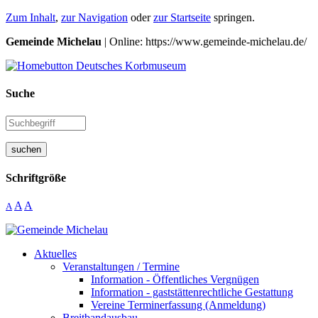
Zum Inhalt
,
zur Navigation
oder
zur Startseite
springen.
Gemeinde Michelau
| Online: https://www.gemeinde-michelau.de/
Suche
suchen
Schriftgröße
A
A
A
Aktuelles
Veranstaltungen / Termine
Information - Öffentliches Vergnügen
Information - gaststättenrechtliche Gestattung
Vereine Terminerfassung (Anmeldung)
Breitbandausbau