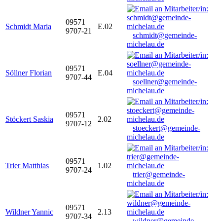
09571
Schmidt Maria
E.02
9707-21
schmidt@gemeinde-
michelau.de
09571
Söllner Florian
E.04
9707-44
soellner@gemeinde-
michelau.de
09571
Stöckert Saskia
2.02
9707-12
stoeckert@gemeinde-
michelau.de
09571
Trier Matthias
1.02
9707-24
trier@gemeinde-
michelau.de
09571
Wildner Yannic
2.13
9707-34
wildner@gemeinde-