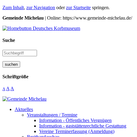
Zum Inhalt
,
zur Navigation
oder
zur Startseite
springen.
Gemeinde Michelau
| Online: https://www.gemeinde-michelau.de/
Suche
suchen
Schriftgröße
A
A
A
Aktuelles
Veranstaltungen / Termine
Information - Öffentliches Vergnügen
Information - gaststättenrechtliche Gestattung
Vereine Terminerfassung (Anmeldung)
Breitbandausbau