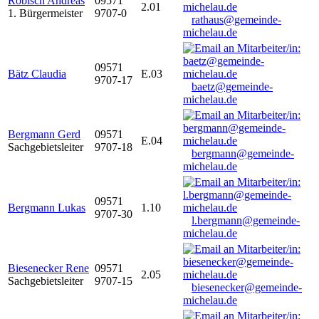
Robisch Andreas
09571
2.01
1. Bürgermeister
9707-0
rathaus@gemeinde-
michelau.de
09571
Bätz Claudia
E.03
9707-17
baetz@gemeinde-
michelau.de
Bergmann Gerd
09571
E.04
Sachgebietsleiter
9707-18
bergmann@gemeinde-
michelau.de
09571
Bergmann Lukas
1.10
9707-30
l.bergmann@gemeinde-
michelau.de
Biesenecker Rene
09571
2.05
Sachgebietsleiter
9707-15
biesenecker@gemeinde-
michelau.de