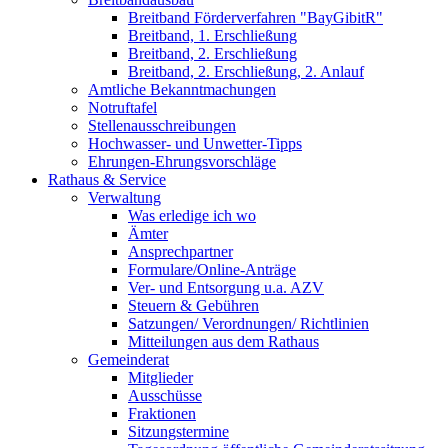
Breitband Förderverfahren "BayGibitR"
Breitband, 1. Erschließung
Breitband, 2. Erschließung
Breitband, 2. Erschließung, 2. Anlauf
Amtliche Bekanntmachungen
Notruftafel
Stellenausschreibungen
Hochwasser- und Unwetter-Tipps
Ehrungen-Ehrungsvorschläge
Rathaus & Service
Verwaltung
Was erledige ich wo
Ämter
Ansprechpartner
Formulare/Online-Anträge
Ver- und Entsorgung u.a. AZV
Steuern & Gebühren
Satzungen/ Verordnungen/ Richtlinien
Mitteilungen aus dem Rathaus
Gemeinderat
Mitglieder
Ausschüsse
Fraktionen
Sitzungstermine