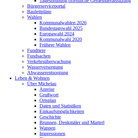
Tagesordnung öffentliche Gemeinderatssitzung
Bürgerserviceportal
Bauleitpläne
Wahlen
Kommunalwahlen 2026
Bundestagswahl 2025
Europawahl 2024
Kommunalwahl 2020
Frühere Wahlen
Fundtiere
Fundsachen
Verkehrsüberwachung
Wasserversorgung
Abwasserentsorgung
Leben & Wohnen
Über Michelau
Anreise
Grußwort
Ortsplan
Daten und Statistiken
Einkaufsmöglichkeiten
Geschichte
Brunnen, Denkmäler und Marterl
Wappen
Impressionen