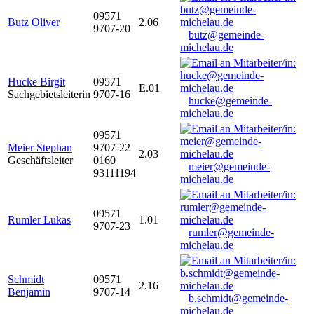
09571
Butz Oliver
2.06
9707-20
butz@gemeinde-
michelau.de
Hucke Birgit
09571
E.01
Sachgebietsleiterin
9707-16
hucke@gemeinde-
michelau.de
09571
Meier Stephan
9707-22
2.03
Geschäftsleiter
0160
meier@gemeinde-
93111194
michelau.de
09571
Rumler Lukas
1.01
9707-23
rumler@gemeinde-
michelau.de
Schmidt
09571
2.16
Benjamin
9707-14
b.schmidt@gemeinde-
michelau.de