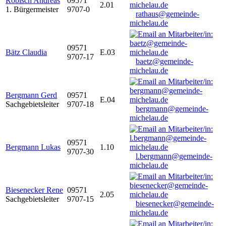
Robisch Andreas
09571
2.01
1. Bürgermeister
9707-0
rathaus@gemeinde-
michelau.de
09571
Bätz Claudia
E.03
9707-17
baetz@gemeinde-
michelau.de
Bergmann Gerd
09571
E.04
Sachgebietsleiter
9707-18
bergmann@gemeinde-
michelau.de
09571
Bergmann Lukas
1.10
9707-30
l.bergmann@gemeinde-
michelau.de
Biesenecker Rene
09571
2.05
Sachgebietsleiter
9707-15
biesenecker@gemeinde-
michelau.de