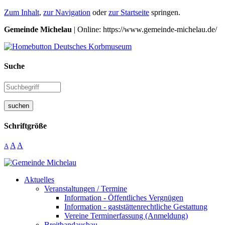
Zum Inhalt
,
zur Navigation
oder
zur Startseite
springen.
Gemeinde Michelau
| Online: https://www.gemeinde-michelau.de/
Suche
suchen
Schriftgröße
A
A
A
Aktuelles
Veranstaltungen / Termine
Information - Öffentliches Vergnügen
Information - gaststättenrechtliche Gestattung
Vereine Terminerfassung (Anmeldung)
Breitbandausbau