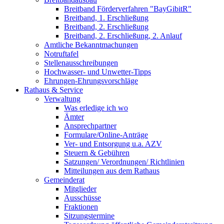
Breitband Förderverfahren "BayGibitR"
Breitband, 1. Erschließung
Breitband, 2. Erschließung
Breitband, 2. Erschließung, 2. Anlauf
Amtliche Bekanntmachungen
Notruftafel
Stellenausschreibungen
Hochwasser- und Unwetter-Tipps
Ehrungen-Ehrungsvorschläge
Rathaus & Service
Verwaltung
Was erledige ich wo
Ämter
Ansprechpartner
Formulare/Online-Anträge
Ver- und Entsorgung u.a. AZV
Steuern & Gebühren
Satzungen/ Verordnungen/ Richtlinien
Mitteilungen aus dem Rathaus
Gemeinderat
Mitglieder
Ausschüsse
Fraktionen
Sitzungstermine