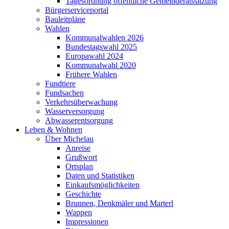
Tagesordnung öffentliche Gemeinderatssitzung
Bürgerserviceportal
Bauleitpläne
Wahlen
Kommunalwahlen 2026
Bundestagswahl 2025
Europawahl 2024
Kommunalwahl 2020
Frühere Wahlen
Fundtiere
Fundsachen
Verkehrsüberwachung
Wasserversorgung
Abwasserentsorgung
Leben & Wohnen
Über Michelau
Anreise
Grußwort
Ortsplan
Daten und Statistiken
Einkaufsmöglichkeiten
Geschichte
Brunnen, Denkmäler und Marterl
Wappen
Impressionen