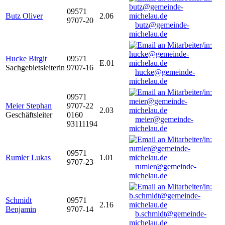
09571
Butz Oliver
2.06
9707-20
butz@gemeinde-
michelau.de
Hucke Birgit
09571
E.01
Sachgebietsleiterin
9707-16
hucke@gemeinde-
michelau.de
09571
Meier Stephan
9707-22
2.03
Geschäftsleiter
0160
meier@gemeinde-
93111194
michelau.de
09571
Rumler Lukas
1.01
9707-23
rumler@gemeinde-
michelau.de
Schmidt
09571
2.16
Benjamin
9707-14
b.schmidt@gemeinde-
michelau.de