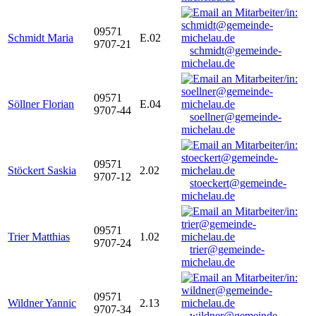
09571
Schmidt Maria
E.02
9707-21
schmidt@gemeinde-
michelau.de
09571
Söllner Florian
E.04
9707-44
soellner@gemeinde-
michelau.de
09571
Stöckert Saskia
2.02
9707-12
stoeckert@gemeinde-
michelau.de
09571
Trier Matthias
1.02
9707-24
trier@gemeinde-
michelau.de
09571
Wildner Yannic
2.13
9707-34
wildner@gemeinde-