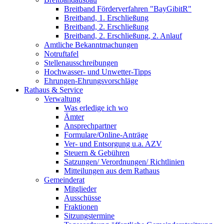
Breitband Förderverfahren "BayGibitR"
Breitband, 1. Erschließung
Breitband, 2. Erschließung
Breitband, 2. Erschließung, 2. Anlauf
Amtliche Bekanntmachungen
Notruftafel
Stellenausschreibungen
Hochwasser- und Unwetter-Tipps
Ehrungen-Ehrungsvorschläge
Rathaus & Service
Verwaltung
Was erledige ich wo
Ämter
Ansprechpartner
Formulare/Online-Anträge
Ver- und Entsorgung u.a. AZV
Steuern & Gebühren
Satzungen/ Verordnungen/ Richtlinien
Mitteilungen aus dem Rathaus
Gemeinderat
Mitglieder
Ausschüsse
Fraktionen
Sitzungstermine