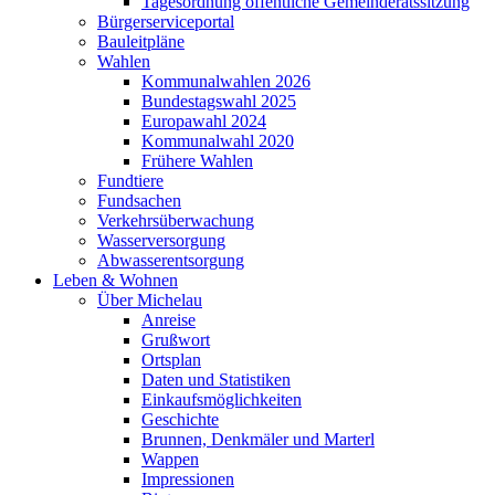
Tagesordnung öffentliche Gemeinderatssitzung
Bürgerserviceportal
Bauleitpläne
Wahlen
Kommunalwahlen 2026
Bundestagswahl 2025
Europawahl 2024
Kommunalwahl 2020
Frühere Wahlen
Fundtiere
Fundsachen
Verkehrsüberwachung
Wasserversorgung
Abwasserentsorgung
Leben & Wohnen
Über Michelau
Anreise
Grußwort
Ortsplan
Daten und Statistiken
Einkaufsmöglichkeiten
Geschichte
Brunnen, Denkmäler und Marterl
Wappen
Impressionen