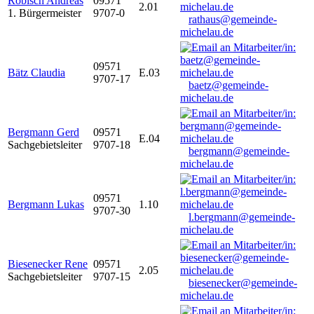
Robisch Andreas
09571
2.01
1. Bürgermeister
9707-0
rathaus@gemeinde-
michelau.de
09571
Bätz Claudia
E.03
9707-17
baetz@gemeinde-
michelau.de
Bergmann Gerd
09571
E.04
Sachgebietsleiter
9707-18
bergmann@gemeinde-
michelau.de
09571
Bergmann Lukas
1.10
9707-30
l.bergmann@gemeinde-
michelau.de
Biesenecker Rene
09571
2.05
Sachgebietsleiter
9707-15
biesenecker@gemeinde-
michelau.de