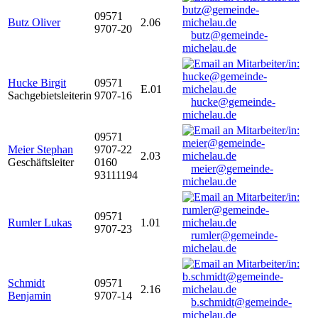
09571
Butz Oliver
2.06
9707-20
butz@gemeinde-
michelau.de
Hucke Birgit
09571
E.01
Sachgebietsleiterin
9707-16
hucke@gemeinde-
michelau.de
09571
Meier Stephan
9707-22
2.03
Geschäftsleiter
0160
meier@gemeinde-
93111194
michelau.de
09571
Rumler Lukas
1.01
9707-23
rumler@gemeinde-
michelau.de
Schmidt
09571
2.16
Benjamin
9707-14
b.schmidt@gemeinde-
michelau.de