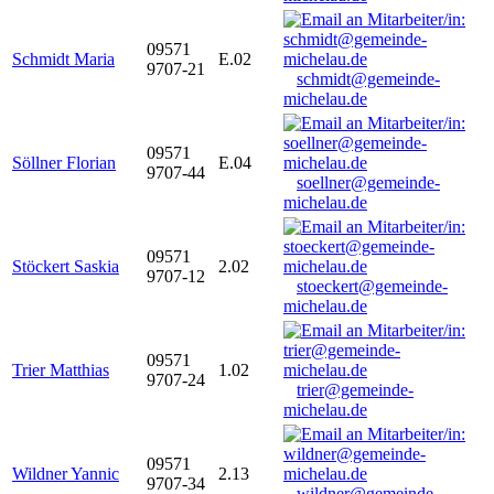
09571
Schmidt Maria
E.02
9707-21
schmidt@gemeinde-
michelau.de
09571
Söllner Florian
E.04
9707-44
soellner@gemeinde-
michelau.de
09571
Stöckert Saskia
2.02
9707-12
stoeckert@gemeinde-
michelau.de
09571
Trier Matthias
1.02
9707-24
trier@gemeinde-
michelau.de
09571
Wildner Yannic
2.13
9707-34
wildner@gemeinde-