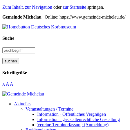
Zum Inhalt
,
zur Navigation
oder
zur Startseite
springen.
Gemeinde Michelau
| Online: https://www.gemeinde-michelau.de/
Suche
suchen
Schriftgröße
A
A
A
Aktuelles
Veranstaltungen / Termine
Information - Öffentliches Vergnügen
Information - gaststättenrechtliche Gestattung
Vereine Terminerfassung (Anmeldung)
Breitbandausbau