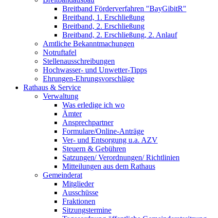
Breitband Förderverfahren "BayGibitR"
Breitband, 1. Erschließung
Breitband, 2. Erschließung
Breitband, 2. Erschließung, 2. Anlauf
Amtliche Bekanntmachungen
Notruftafel
Stellenausschreibungen
Hochwasser- und Unwetter-Tipps
Ehrungen-Ehrungsvorschläge
Rathaus & Service
Verwaltung
Was erledige ich wo
Ämter
Ansprechpartner
Formulare/Online-Anträge
Ver- und Entsorgung u.a. AZV
Steuern & Gebühren
Satzungen/ Verordnungen/ Richtlinien
Mitteilungen aus dem Rathaus
Gemeinderat
Mitglieder
Ausschüsse
Fraktionen
Sitzungstermine