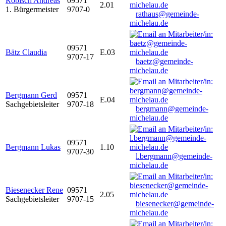
Robisch Andreas
09571
2.01
1. Bürgermeister
9707-0
rathaus@gemeinde-
michelau.de
09571
Bätz Claudia
E.03
9707-17
baetz@gemeinde-
michelau.de
Bergmann Gerd
09571
E.04
Sachgebietsleiter
9707-18
bergmann@gemeinde-
michelau.de
09571
Bergmann Lukas
1.10
9707-30
l.bergmann@gemeinde-
michelau.de
Biesenecker Rene
09571
2.05
Sachgebietsleiter
9707-15
biesenecker@gemeinde-
michelau.de