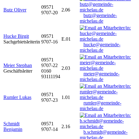
09571
Butz Oliver
2.06
9707-20
butz@gemeinde-
michelau.de
Hucke Birgit
09571
E.01
Sachgebietsleiterin
9707-16
hucke@gemeinde-
michelau.de
09571
Meier Stephan
9707-22
2.03
Geschäftsleiter
0160
meier@gemeinde-
93111194
michelau.de
09571
Rumler Lukas
1.01
9707-23
rumler@gemeinde-
michelau.de
Schmidt
09571
2.16
Benjamin
9707-14
b.schmidt@gemeinde-
michelau.de