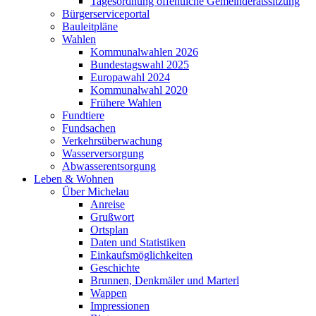
Tagesordnung öffentliche Gemeinderatssitzung
Bürgerserviceportal
Bauleitpläne
Wahlen
Kommunalwahlen 2026
Bundestagswahl 2025
Europawahl 2024
Kommunalwahl 2020
Frühere Wahlen
Fundtiere
Fundsachen
Verkehrsüberwachung
Wasserversorgung
Abwasserentsorgung
Leben & Wohnen
Über Michelau
Anreise
Grußwort
Ortsplan
Daten und Statistiken
Einkaufsmöglichkeiten
Geschichte
Brunnen, Denkmäler und Marterl
Wappen
Impressionen