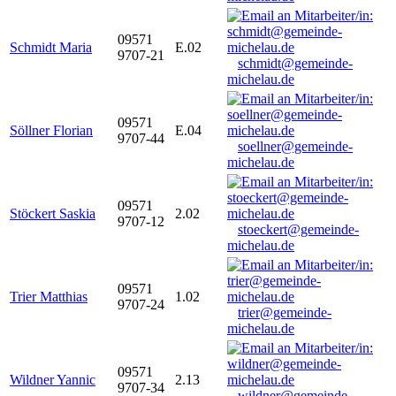
09571
Schmidt Maria
E.02
9707-21
schmidt@gemeinde-
michelau.de
09571
Söllner Florian
E.04
9707-44
soellner@gemeinde-
michelau.de
09571
Stöckert Saskia
2.02
9707-12
stoeckert@gemeinde-
michelau.de
09571
Trier Matthias
1.02
9707-24
trier@gemeinde-
michelau.de
09571
Wildner Yannic
2.13
9707-34
wildner@gemeinde-