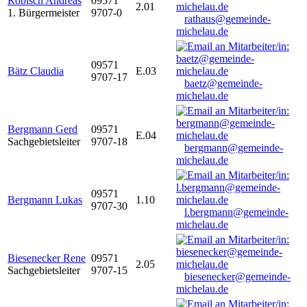
Robisch Andreas
09571
2.01
1. Bürgermeister
9707-0
rathaus@gemeinde-
michelau.de
09571
Bätz Claudia
E.03
9707-17
baetz@gemeinde-
michelau.de
Bergmann Gerd
09571
E.04
Sachgebietsleiter
9707-18
bergmann@gemeinde-
michelau.de
09571
Bergmann Lukas
1.10
9707-30
l.bergmann@gemeinde-
michelau.de
Biesenecker Rene
09571
2.05
Sachgebietsleiter
9707-15
biesenecker@gemeinde-
michelau.de