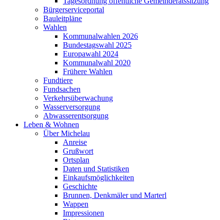
Tagesordnung öffentliche Gemeinderatssitzung
Bürgerserviceportal
Bauleitpläne
Wahlen
Kommunalwahlen 2026
Bundestagswahl 2025
Europawahl 2024
Kommunalwahl 2020
Frühere Wahlen
Fundtiere
Fundsachen
Verkehrsüberwachung
Wasserversorgung
Abwasserentsorgung
Leben & Wohnen
Über Michelau
Anreise
Grußwort
Ortsplan
Daten und Statistiken
Einkaufsmöglichkeiten
Geschichte
Brunnen, Denkmäler und Marterl
Wappen
Impressionen