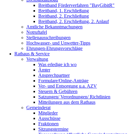
Breitband Förderverfahren "BayGibitR"
Breitband, 1. Erschließung
Breitband, 2. Erschließung
Breitband, 2. Erschließung, 2. Anlauf
Amtliche Bekanntmachungen
Notruftafel
Stellenausschreibungen
Hochwasser- und Unwetter-Tipps
Ehrungen-Ehrungsvorschläge
Rathaus & Service
Verwaltung
Was erledige ich wo
Ämter
Ansprechpartner
Formulare/Online-Anträge
Ver- und Entsorgung u.a. AZV
Steuern & Gebühren
Satzungen/ Verordnungen/ Richtlinien
Mitteilungen aus dem Rathaus
Gemeinderat
Mitglieder
Ausschüsse
Fraktionen
Sitzungstermine