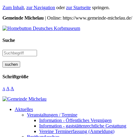
Zum Inhalt
,
zur Navigation
oder
zur Startseite
springen.
Gemeinde Michelau
| Online: https://www.gemeinde-michelau.de/
Suche
suchen
Schriftgröße
A
A
A
Aktuelles
Veranstaltungen / Termine
Information - Öffentliches Vergnügen
Information - gaststättenrechtliche Gestattung
Vereine Terminerfassung (Anmeldung)
Breitbandausbau