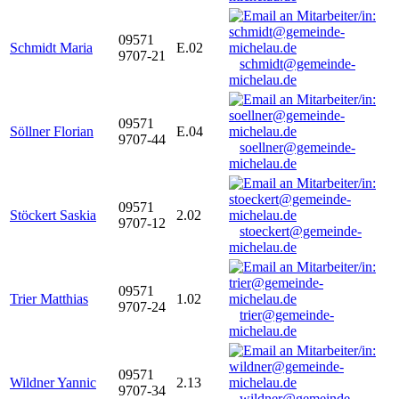
09571
Schmidt Maria
E.02
9707-21
schmidt@gemeinde-
michelau.de
09571
Söllner Florian
E.04
9707-44
soellner@gemeinde-
michelau.de
09571
Stöckert Saskia
2.02
9707-12
stoeckert@gemeinde-
michelau.de
09571
Trier Matthias
1.02
9707-24
trier@gemeinde-
michelau.de
09571
Wildner Yannic
2.13
9707-34
wildner@gemeinde-