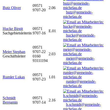
09571
Butz Oliver
2.06
9707-20
butz@gemeinde-
michelau.de
Hucke Birgit
09571
E.01
Sachgebietsleiterin
9707-16
hucke@gemeinde-
michelau.de
09571
Meier Stephan
9707-22
2.03
Geschäftsleiter
0160
meier@gemeinde-
93111194
michelau.de
09571
Rumler Lukas
1.01
9707-23
rumler@gemeinde-
michelau.de
Schmidt
09571
2.16
Benjamin
9707-14
b.schmidt@gemeinde-
michelau.de