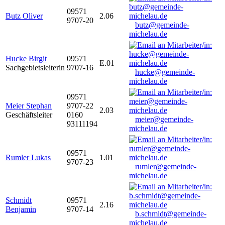
09571
Butz Oliver
2.06
9707-20
butz@gemeinde-
michelau.de
Hucke Birgit
09571
E.01
Sachgebietsleiterin
9707-16
hucke@gemeinde-
michelau.de
09571
Meier Stephan
9707-22
2.03
Geschäftsleiter
0160
meier@gemeinde-
93111194
michelau.de
09571
Rumler Lukas
1.01
9707-23
rumler@gemeinde-
michelau.de
Schmidt
09571
2.16
Benjamin
9707-14
b.schmidt@gemeinde-
michelau.de