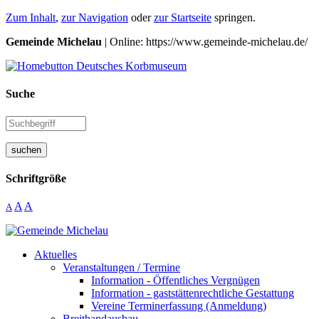
Zum Inhalt
,
zur Navigation
oder
zur Startseite
springen.
Gemeinde Michelau
| Online: https://www.gemeinde-michelau.de/
Suche
suchen
Schriftgröße
A
A
A
Aktuelles
Veranstaltungen / Termine
Information - Öffentliches Vergnügen
Information - gaststättenrechtliche Gestattung
Vereine Terminerfassung (Anmeldung)
Breitbandausbau