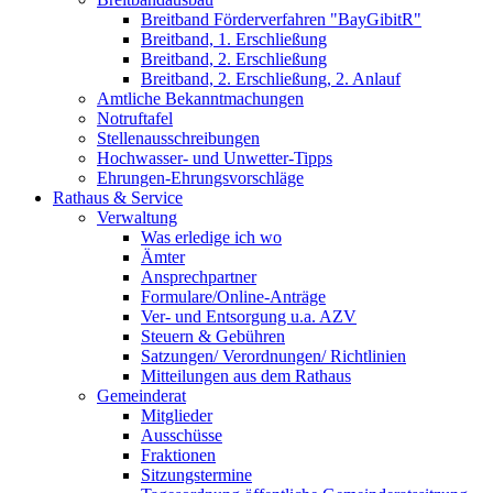
Breitband Förderverfahren "BayGibitR"
Breitband, 1. Erschließung
Breitband, 2. Erschließung
Breitband, 2. Erschließung, 2. Anlauf
Amtliche Bekanntmachungen
Notruftafel
Stellenausschreibungen
Hochwasser- und Unwetter-Tipps
Ehrungen-Ehrungsvorschläge
Rathaus & Service
Verwaltung
Was erledige ich wo
Ämter
Ansprechpartner
Formulare/Online-Anträge
Ver- und Entsorgung u.a. AZV
Steuern & Gebühren
Satzungen/ Verordnungen/ Richtlinien
Mitteilungen aus dem Rathaus
Gemeinderat
Mitglieder
Ausschüsse
Fraktionen
Sitzungstermine