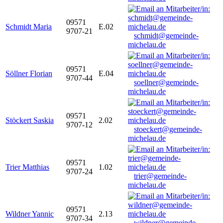
09571
Schmidt Maria
E.02
9707-21
schmidt@gemeinde-
michelau.de
09571
Söllner Florian
E.04
9707-44
soellner@gemeinde-
michelau.de
09571
Stöckert Saskia
2.02
9707-12
stoeckert@gemeinde-
michelau.de
09571
Trier Matthias
1.02
9707-24
trier@gemeinde-
michelau.de
09571
Wildner Yannic
2.13
9707-34
wildner@gemeinde-