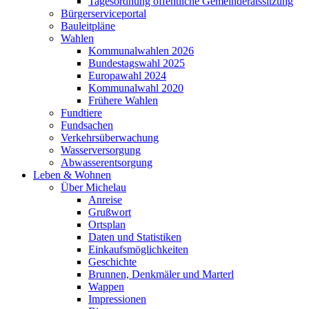
Tagesordnung öffentliche Gemeinderatssitzung
Bürgerserviceportal
Bauleitpläne
Wahlen
Kommunalwahlen 2026
Bundestagswahl 2025
Europawahl 2024
Kommunalwahl 2020
Frühere Wahlen
Fundtiere
Fundsachen
Verkehrsüberwachung
Wasserversorgung
Abwasserentsorgung
Leben & Wohnen
Über Michelau
Anreise
Grußwort
Ortsplan
Daten und Statistiken
Einkaufsmöglichkeiten
Geschichte
Brunnen, Denkmäler und Marterl
Wappen
Impressionen