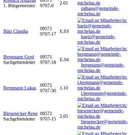
Robisch Andreas
09571
2.01
1. Bürgermeister
9707-0
rathaus@gemeinde-
michelau.de
09571
Bätz Claudia
E.03
9707-17
baetz@gemeinde-
michelau.de
Bergmann Gerd
09571
E.04
Sachgebietsleiter
9707-18
bergmann@gemeinde-
michelau.de
09571
Bergmann Lukas
1.10
9707-30
l.bergmann@gemeinde-
michelau.de
Biesenecker Rene
09571
2.05
Sachgebietsleiter
9707-15
biesenecker@gemeinde-
michelau.de