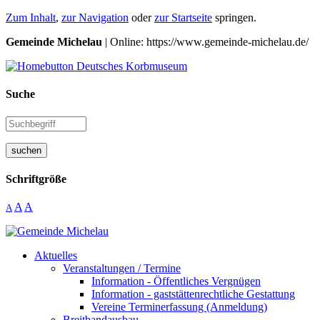
Zum Inhalt
,
zur Navigation
oder
zur Startseite
springen.
Gemeinde Michelau
| Online: https://www.gemeinde-michelau.de/
Suche
suchen
Schriftgröße
A
A
A
Aktuelles
Veranstaltungen / Termine
Information - Öffentliches Vergnügen
Information - gaststättenrechtliche Gestattung
Vereine Terminerfassung (Anmeldung)
Breitbandausbau