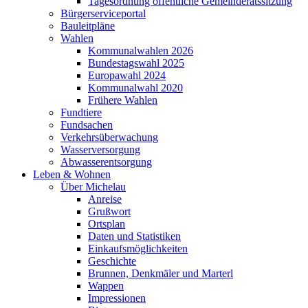
Tagesordnung öffentliche Gemeinderatssitzung
Bürgerserviceportal
Bauleitpläne
Wahlen
Kommunalwahlen 2026
Bundestagswahl 2025
Europawahl 2024
Kommunalwahl 2020
Frühere Wahlen
Fundtiere
Fundsachen
Verkehrsüberwachung
Wasserversorgung
Abwasserentsorgung
Leben & Wohnen
Über Michelau
Anreise
Grußwort
Ortsplan
Daten und Statistiken
Einkaufsmöglichkeiten
Geschichte
Brunnen, Denkmäler und Marterl
Wappen
Impressionen