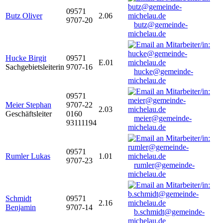
09571
Butz Oliver
2.06
9707-20
butz@gemeinde-
michelau.de
Hucke Birgit
09571
E.01
Sachgebietsleiterin
9707-16
hucke@gemeinde-
michelau.de
09571
Meier Stephan
9707-22
2.03
Geschäftsleiter
0160
meier@gemeinde-
93111194
michelau.de
09571
Rumler Lukas
1.01
9707-23
rumler@gemeinde-
michelau.de
Schmidt
09571
2.16
Benjamin
9707-14
b.schmidt@gemeinde-
michelau.de