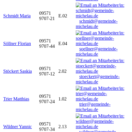
09571
Schmidt Maria
E.02
9707-21
schmidt@gemeinde-
michelau.de
09571
Söllner Florian
E.04
9707-44
soellner@gemeinde-
michelau.de
09571
Stöckert Saskia
2.02
9707-12
stoeckert@gemeinde-
michelau.de
09571
Trier Matthias
1.02
9707-24
trier@gemeinde-
michelau.de
09571
Wildner Yannic
2.13
9707-34
wildner@gemeinde-