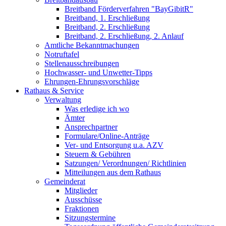
Breitband Förderverfahren "BayGibitR"
Breitband, 1. Erschließung
Breitband, 2. Erschließung
Breitband, 2. Erschließung, 2. Anlauf
Amtliche Bekanntmachungen
Notruftafel
Stellenausschreibungen
Hochwasser- und Unwetter-Tipps
Ehrungen-Ehrungsvorschläge
Rathaus & Service
Verwaltung
Was erledige ich wo
Ämter
Ansprechpartner
Formulare/Online-Anträge
Ver- und Entsorgung u.a. AZV
Steuern & Gebühren
Satzungen/ Verordnungen/ Richtlinien
Mitteilungen aus dem Rathaus
Gemeinderat
Mitglieder
Ausschüsse
Fraktionen
Sitzungstermine